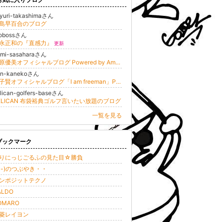
yuri-takashimaさん
島早百合のブログ
tobossさん
永正和の『直感力』
更新
umi-sasaharaさん
笹原優美オフィシャルブログ Powered by Ameba
en-kanekoさん
金子賢オフィシャルブログ「I am freeman」Powered by Ameba
lican-golfers-baseさん
ELICAN 布袋裕典ゴルフ言いたい放題のブログ
一覧を見る
ブックマーク
りにっじごるふの見た目☆勝負
-"-)のつぶやき・・
ンポジットテクノ
ALDO
OMARO
菱レイヨン