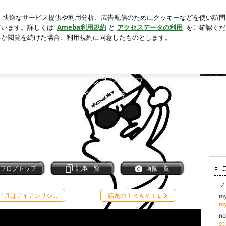
和学習の本
芸能人ブログ
人気ブログ
新規登録
ログ
゜
るふ☆の見た目勝負(-。-
ントリー目の前)にあるゴルフショップ（ゴルフ工房）の
ikTok/Instagram/FBやってます。
で・・・
、。
ブログトップ
記事一覧
画像一覧
フ
11月はアイアンリシ…
話題のＴＲＡＶＩＬ
m
m
no
の