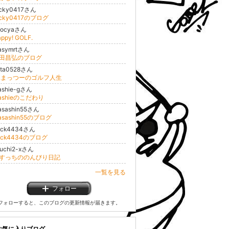
ocky0417さん
ocky0417のブログ
oocyaさん
ppy! GOLF.
asymrtさん
田昌弘のブログ
ata0528さん
r.まっつーのゴルフ人生
ashie-gさん
ashieのこだわり
asashin55さん
asashin55のブログ
ack4434さん
ack4434のブログ
suchi2-xさん
すっちののんびり日記
一覧を見る
フォロー
フォローすると、このブログの更新情報が届きます。
お気に入りブログ