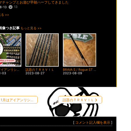
マチャンプとお遊び早朝ハーフしてきました
13
8-13
る >>
画像つき記事
もっと見る >>
11月はアイアンリシャフト応援月間
話題のＴＲＡＶＩＬ
BRAVA S / Rogue ST MAX
1-03
2023-08-27
2023-08-09
11月はアイアンリシ…
話題のＴＲＡＶＩＬ
[
コメント記入欄を表示
]