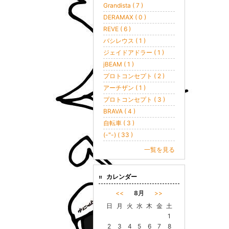
Grandista ( 7 )
DERAMAX ( 0 )
REVE ( 6 )
バシレウス ( 1 )
ジェイドアドラー ( 1 )
jBEAM ( 1 )
プロトコンセプト ( 2 )
アーチザン ( 1 )
プロトコンセプト ( 3 )
BRAVA ( 4 )
自転車 ( 3 )
(-"-) ( 33 )
一覧を見る
カレンダー
<<
8月
>>
日
月
火
水
木
金
土
1
2
3
4
5
6
7
8