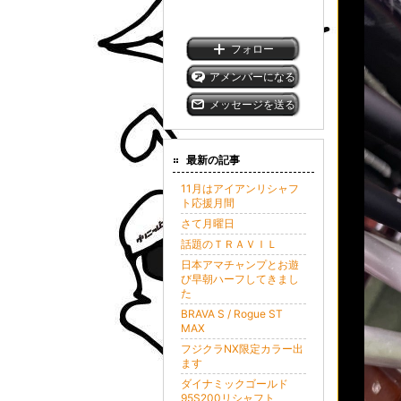
フォロー
アメンバーになる
メッセージを送る
最新の記事
11月はアイアンリシャフ
ト応援月間
さて月曜日
話題のＴＲＡＶＩＬ
日本アマチャンプとお遊
び早朝ハーフしてきまし
た
BRAVA S / Rogue ST
MAX
フジクラNX限定カラー出
ます
ダイナミックゴールド
95S200リシャフト