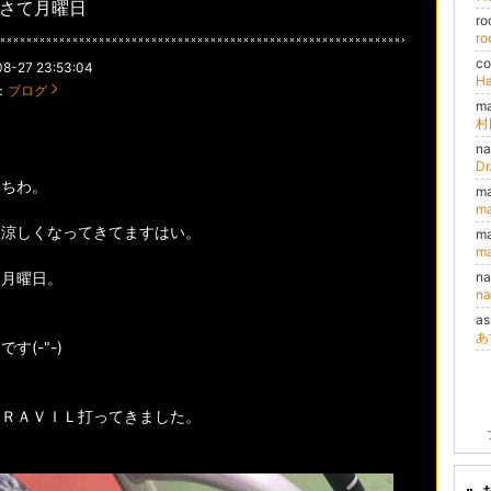
さて月曜日
r
r
c
8-27 23:53:04
Ha
：
ブログ
m
村
n
D
にちわ。
m
m
に涼しくなってきてますはい。
m
m
な月曜日。
n
n
a
あ
す(-"-)
ＴＲＡＶＩＬ打ってきました。