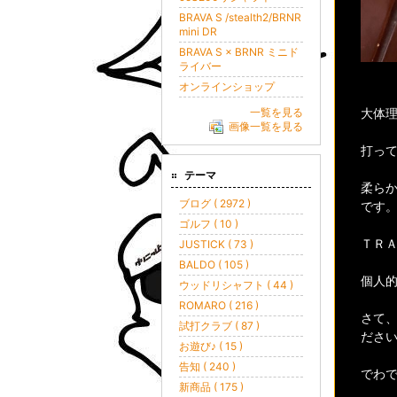
BRAVA S /stealth2/BRNR
mini DR
BRAVA S × BRNR ミニド
ライバー
オンラインショップ
大体
一覧を見る
画像一覧を見る
打っ
テーマ
柔ら
ブログ ( 2972 )
です
ゴルフ ( 10 )
ＴＲ
JUSTICK ( 73 )
BALDO ( 105 )
個人
ウッドリシャフト ( 44 )
ROMARO ( 216 )
さて
試打クラブ ( 87 )
ださ
お遊び♪ ( 15 )
告知 ( 240 )
でわ
新商品 ( 175 )