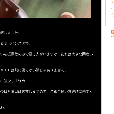
ジ
ミ
フ
理解しました。
※
てる姿はインスタで。
かいを振動数のみで語る人がいますが、あれは大きな間違い
。
ＡＶＩＬは別に柔らかい訳じゃありません。
的には少し手強め。
、今日月曜日は営業しますので、ご都合良い方遊びに来てく
い。
でわ。