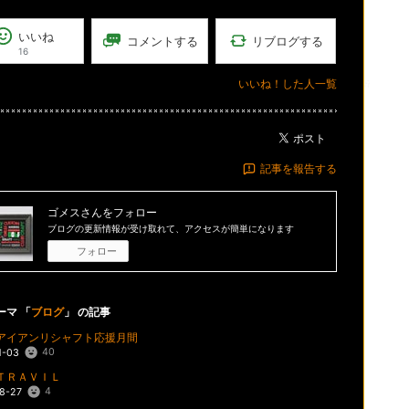
いいね
リブログする
コメントする
16
いいね！した人一覧
ポスト
記事を報告する
ゴメス
さんをフォロー
ブログの更新情報が受け取れて、アクセスが簡単になります
フォロー
ーマ 「
ブログ
」 の記事
はアイアンリシャフト応援月間
40
1-03
ＴＲＡＶＩＬ
4
8-27