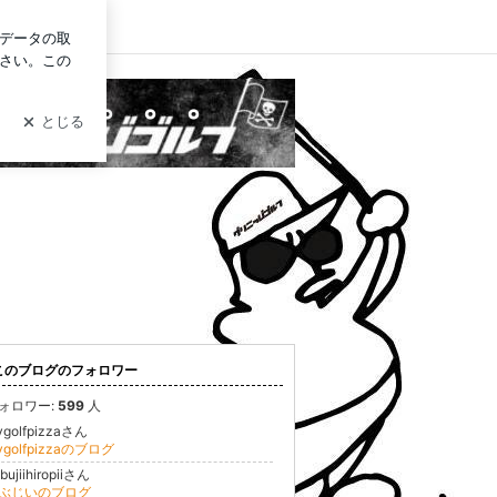
イン
)y-゜゜゜
このブログのフォロワー
ォロワー:
599
人
ygolfpizzaさん
ygolfpizzaのブログ
bujiihiropiiさん
ぶじいのブログ