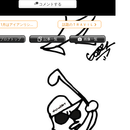
コメントする
11月はアイアンリシ…
話題のＴＲＡＶＩＬ
ブログトップ
記事一覧
画像一覧