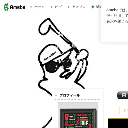
ホーム
ピグ
アメブロ
繊細な娘と始めた平
さて月曜日 | ☆ぐりにっじごるふ☆の見た目勝負(-。-)y-゜゜
☆ぐりにっじご
多摩市 聖蹟桜ヶ丘(桜ヶ丘カ
ゴメス(-"-)です。。YouTube/T
ゴルフの事からくだらない事ま
たまに真面目な事を書きます、
プロフィール