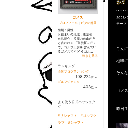
ゴメス
2023-0
プロフィール
｜
ピグの部屋
テーマ
性別：
男性
お住まいの地域：
東京都
自己紹介：多摩の自由が丘
と言われる 「聖蹟桜ヶ丘」
で、ゴルフ工房を 営んでい
こん
るゴメスです(-"-) ゴル...
続きを見る
地味
ランキング
全体ブログランキング
そん
108,224
位
↓
ラ
ゴルフジャンル
ン
403
位
↓
キ
ゴメスで
ラ
ン
ン
グ
キ
下
よく使う公式ハッシュタ
ン
降
グ
グ
昨日
下
降
#リシャフト
#ゴルフク
ラブ
#シャフト