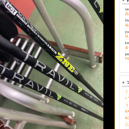
sa
高
ti
福
y
k
pe
P
ぐ
(
コ
B
R
三