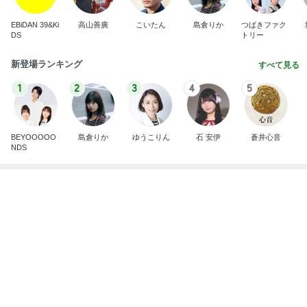
EBiDAN 39&Ki
高山善廣
こいたん
島倉りか
つばきファク
DS
トリー
新登場ランキング
すべて見る
1
2
3
4
5
BEYOOOOO
島倉りか
ゆうこりん
石 安伊
蒼井心音
NDS