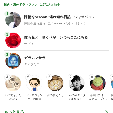
国内・海外ドラマファン
1,271人参加中
1
陳情令season2連れ連れ日記 シャオジャン
陳情令連れ連れ日記⭐️season2 🌕シャオジャン
2
散る花と 咲く花が いつもここにある
サプリ
3
ガラムマサラ
ティラミス
4
5
6
7
8
いつでも、た
ドラマジャン
海の萌えごと
amiのキスシタ
誕生日にはわ
かぼう
キーの憂鬱
ン事務局：韓
かめスープを♪
国ドラマの濃
厚キスシーン
とチャンギヨ
もっと見る