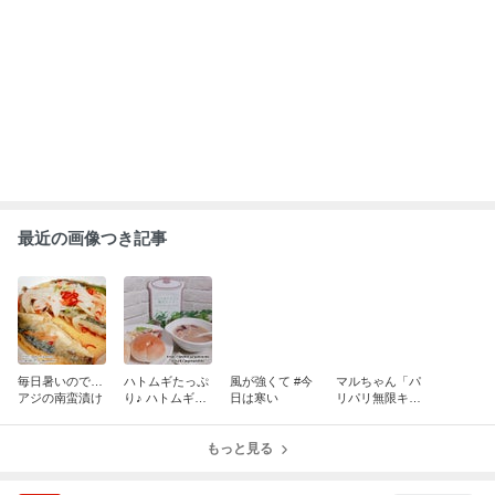
最近の画像つき記事
毎日暑いので…
ハトムギたっぷ
風が強くて #今
マルちゃん「パ
アジの南蛮漬け
り♪ ハトムギご
日は寒い
リパリ無限キャ
ろごろ贅沢スー
ベツのもと」de
プ
アレンジレシピ
もっと見る