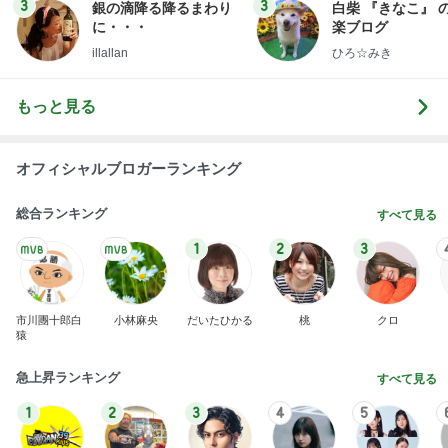
3
3
銀の滴降る降るまわり
白柴 『きなこ』 
に・・・
楽ブログ
illallan
ひろ☆みき
もっと見る
オフィシャルブロガーランキング
総合ランキング
すべて見る
1
2
3
市川團十郎白
小林麻央
だいたひかる
桃
クロ
猿
急上昇ランキング
すべて見る
1
2
3
4
5