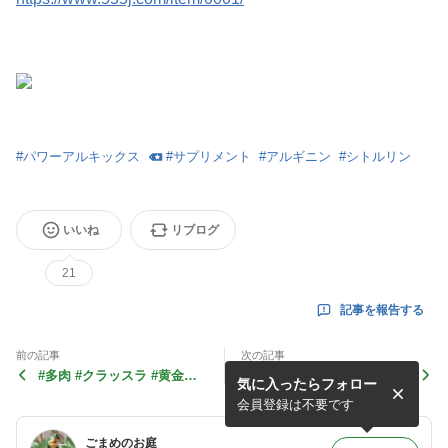
#
パワーアルキックス
#
サプリメント
#
アルギニン
#
シトルリン
いいね
リブログ
21
記事を報告する
前の記事
次の記事
#多肉 #クラッスラ #黄金花
#多肉 #クラッスラ #サルメ
気に入ったらフォロー
月 ２回目
ントーサ ２回目
会員登録は不要です
ごまめのお庭