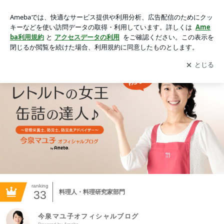
今泉マユ子オフィシャルブログ Powered by Ameba
アプリをダウンロードして
ブログの更新通知
を受け取りまし
開く
ょう。
ranking
33
料理人・料理研究家部門
今泉マユ子オフィシャルブログ