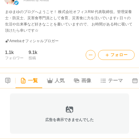
Powered by Ameba
まゆまゆのブログへようこそ！ 株式会社オフィスRM 代表取締役。管理栄養
士・防災士、災害食専門員として食育、災害食に力を注いでいます♪ 日々の
生活や出来事など好きなことを書いていますので、 お時間がある時に覗いて
頂けたら幸いです☆
Amebaオフィシャルブロガー
1.1k
9.1k
フォロー
フォロワー
投稿
一覧
人気
画像
テーマ
広告を表示できませんでした