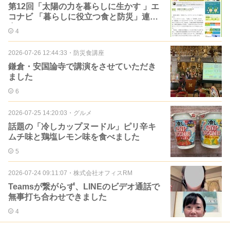
第12回「太陽の力を暮らしに生かす 」エ
コナビ 「暮らしに役立つ食と防災」連載
中
4
2026-07-26 12:44:33
・
防災食講座
鎌倉・安国論寺で講演をさせていただき
ました
6
2026-07-25 14:20:03
・
グルメ
話題の「冷しカップヌードル」ピリ辛キ
ムチ味と鶏塩レモン味を食べました
5
2026-07-24 09:11:07
・
株式会社オフィスRM
Teamsが繋がらず、LINEのビデオ通話で
無事打ち合わせできました
4