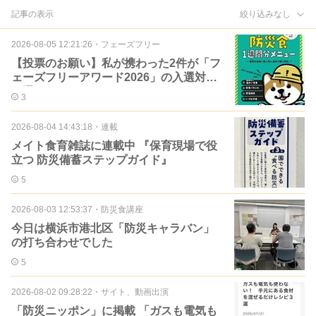
記事の表示
絞り込みなし
2026-08-05 12:21:26
・
フェーズフリー
【投票のお願い】私が携わった2件が「フ
ェーズフリーアワード2026」の入選対象
に選ばれました
3
2026-08-04 14:43:18
・
連載
メイト食育雑誌に連載中 『保育現場で役
立つ 防災備蓄ステップガイド』
5
2026-08-03 12:53:37
・
防災食講座
今日は横浜市港北区「防災キャラバン」
の打ち合わせでした
5
2026-08-02 09:28:22
・
サイト、動画出演
「防災ニッポン」に掲載 「ガスも電気も