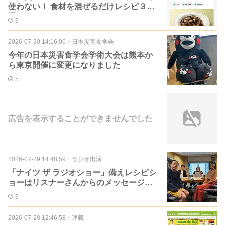
使わない！ 食材を混ぜるだけレシピ３
選」
3
2026-07-30 14:16:06
・
日本災害食学会
今年の日本災害食学会学術大会は熊本か
ら東京開催に変更になりました
5
広告を表示することができませんでした
2026-07-29 14:48:59
・
ラジオ出演
「ナイツ ザ ラジオショー」備えレシピシ
ョーはリスナーさんからのメッセージ回
でした
3
2026-07-28 12:46:58
・
連載