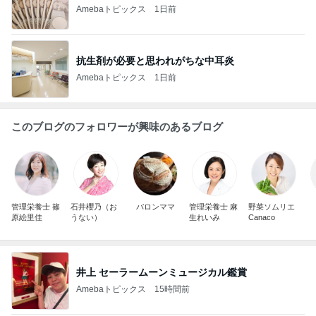
Amebaトピックス
1日前
抗生剤が必要と思われがちな中耳炎
Amebaトピックス
1日前
このブログのフォロワーが興味のあるブログ
管理栄養士 篠
石井櫻乃（お
バロンママ
管理栄養士 麻
野菜ソムリエ
原絵里佳
うない）
生れいみ
Canaco
井上 セーラームーンミュージカル鑑賞
Amebaトピックス
15時間前