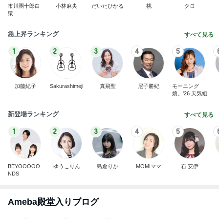
市川團十郎白
小林麻央
だいたひかる
桃
クロ
猿
急上昇ランキング
すべて見る
1
2
3
4
5
加藤紀子
Sakurashimeji
真飛聖
尼子勝紀
モーニング
娘。'26 天気組
新登場ランキング
すべて見る
1
2
3
4
5
BEYOOOOO
ゆうこりん
島倉りか
MOMIママ
石 安伊
NDS
Ameba殿堂入りブログ