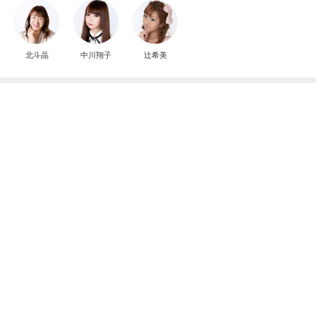
北斗晶
中川翔子
辻希美