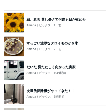
little minimalist'
☆やまあこ☆
あねっさ／anessa
uty colum
3
3
日々是甘露2〜ディズニ
美人になれる、た
ー風味〜
んの魔法
甘露
hiromi
もっと見る
オフィシャルブロガーランキング
総合ランキング
すべて見る
1
2
3
市川團十郎白
小林麻央
だいたひかる
桃
クロ
猿
急上昇ランキング
すべて見る