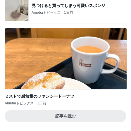
1
2
3
4
5
EBiDAN 39&Ki
高山善廣
こいたん
島倉りか
つばきファク
DS
トリー
新登場ランキング
すべて見る
1
2
3
4
5
BEYOOOOO
島倉りか
ゆうこりん
石 安伊
蒼井心音
NDS
共働きワンオペの夏休みのこと
Amebaトピックス
1日前
横浜SOGOうまいもの大会