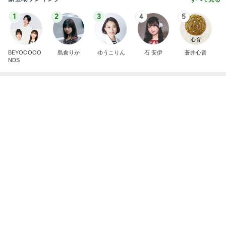
記事を読む
ハワイでハマったグミは中国のお菓子
Amebaトピックス
1日前
今日の服装 ブログ読んでくれてて嬉しい瞬間。
桃オフィシャルブログ Powered by Ameba
1日前
指差した先はまさかの骨壷の上
Amebaトピックス
1日前