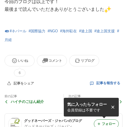
今回のブログは以上です！
最後まで読んでいただきありがとうございました
#
ネパール
#
国際協力
#
NGO
#
海外駐在
#
途上国
#
途上国支援
#
月経
いいね
コメント
リブログ
6
記事を報告する
記事をシェア
前の記事
次の記事
ハイチのごはん紹介
モザンビーク滞在記 海辺の
気に入ったらフォロー
マーケットとパン屋さん
会員登録は不要です
グッドネーバーズ・ジャパンのブログ
フォロー
グッドネーバーズ・ジャパン