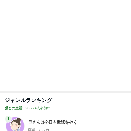
3
まだらダラダラ猫
まきこ
4
5
6
7
8
猫マンガ 米
社)アニマルエ
ファーブル家
うちの魔王さ
NPO法人 府中
子さん
イド 事務局＆
のブログ
ま。
猫の会（ちゅ
みんなの日記
ー猫）
もっと見る
細川直美 蒸し暑さで何度も目が覚めた
Amebaトピックス
1日前
すっごい濃厚なタロイモのかき氷
Amebaトピックス
2日前