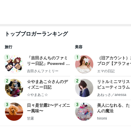
nanaオフィシャルブログ Powered by Ameba
11日前
美奈代 ヤクルトのマスカット味
Amebaトピックス
1日前
2026/07/28(K) 4本
何でかな？何でだろ？
11日前
平野ノラ 泥汚れに良かった棒石鹸
Amebaトピックス
15時間前
明日は1人で
だいたひかるオフィシャルブログ Powered by Ame
1日前
ba