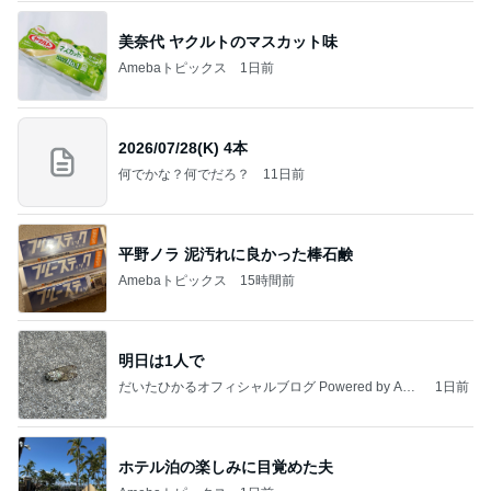
きっと高市ってこの時代に嘘、誤魔化し、はぐらか
しても【バレない】【通用する】とでも思ってたん
だろ
広報 いぬねこ本舗
9日前
山田 幻想的な竹林で不思議体験
Amebaトピックス
1日前