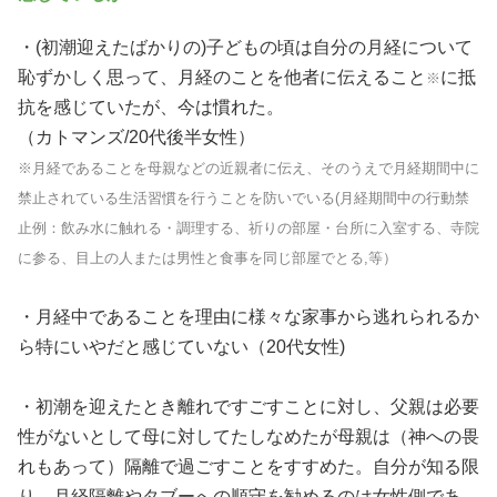
・(初潮迎えたばかりの)子どもの頃は自分の月経について
恥ずかしく思って、月経のことを他者に伝えること
に抵
※
抗を感じていたが、今は慣れた。
（カトマンズ/20代後半女性）
※月経であることを母親などの近親者に伝え、そのうえで月経期間中に
禁止されている生活習慣を行うことを防いでいる(月経期間中の行動禁
止例：飲み水に触れる・調理する、祈りの部屋・台所に入室する、寺院
に参る、目上の人または男性と食事を同じ部屋でとる,等）
・月経中であることを理由に様々な家事から逃れられるか
ら特にいやだと感じていない（20代女性)
・初潮を迎えたとき離れですごすことに対し、父親は必要
性がないとして母に対してたしなめたが母親は（神への畏
れもあって）隔離で過ごすことをすすめた。自分が知る限
り、月経隔離やタブーへの順守を勧めるのは女性側であ