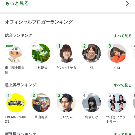
ホテル泊の楽しみに目覚めた夫
Amebaトピックス
1日前
悲しすぎて立ち直れない。
クロオフィシャルブログPowered by Ameba
1日前
川崎希 長女と選んだ可愛いお守り
Amebaトピックス
1日前