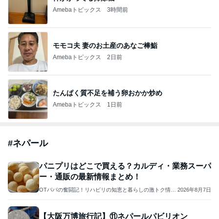
Amebaトピックス
3時間前
モモコ夫 妻のお土産のあなご棒鮨
Amebaトピックス
2日前
たんぱく質不足を補う卵おかか炒め
Amebaトピックス
1日前
#
ネパール
パニプリはどこで買える？カルディ・業務スーパ
ー・通販の最新情報まとめ！
OTパパの奮闘記！リハビリの知恵と暮らしの激トク情報
2026年8月7日
局
【大阪万博旅行記】⑪ネパールパビリオン