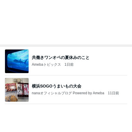
私達が何も言えなくなる事を楽しみにしていまー
す｡
最後の悪あがき
2日前
原田龍二 猫の日のたくさんの愛猫
Amebaトピックス
18時間前
インターン面接3
四コマ戦士 パパ戦記
7日前
バレエを辞めみるみる太り始めた長女
Amebaトピックス
1日前