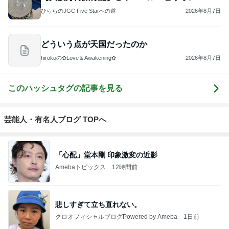
ひららのJGC Five Starへの道
2026年8月7日
どういう点が天国だったのか
hirokoの✿Love＆Awakening✿
2026年8月7日
このハッシュタグの記事を見る
芸能人・有名人ブログ TOPへ
「心配」堂本剛 印象激変の近影
Amebaトピックス
12時間前
悲しすぎて立ち直れない。
クロオフィシャルブログPowered by Ameba
1日前