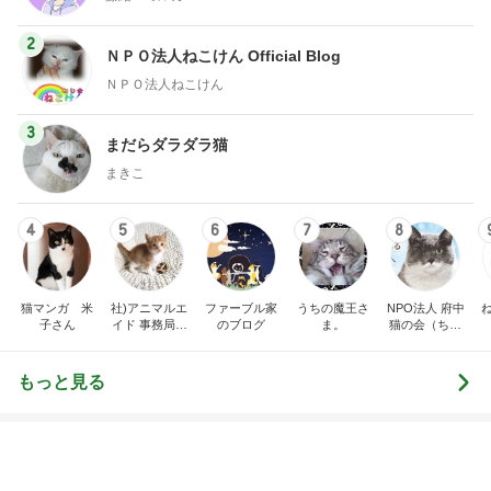
だいた 慌ただしく向かった実家
Amebaトピックス
10時間前
次世代掃除機がやってきた！！
Amebaトピックス
3時間前
見つけると買ってしまう可愛いスポンジ
Amebaトピックス
1日前