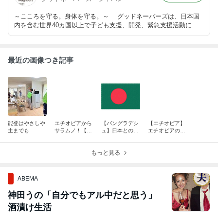
～こころを守る。身体を守る。～ グッドネーバーズは、日本国
内を含む世界40カ国以上で子ども支援、開発、緊急支援活動に取
り組む国際NGOです。
最近の画像つき記事
能登はやさしや
エチオピアから
【バングラデシ
【エチオピア】
土までも
サラムノ！【国
ュ】日本との意
エチオピアのク
際母語デー】
外なかかわり
リスマス
もっと見る
ABEMA
神田うの「自分でもアル中だと思う」
酒漬け生活