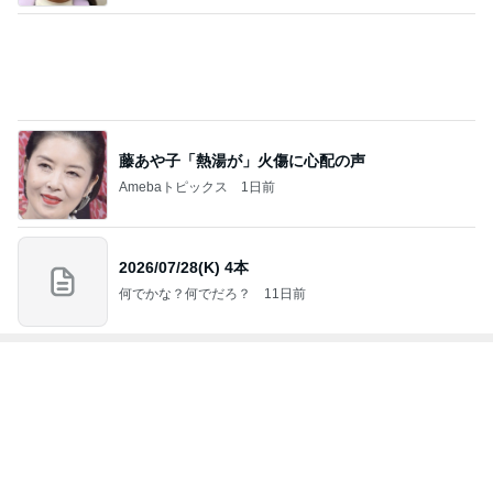
藤あや子「熱湯が」火傷に心配の声
Amebaトピックス
1日前
2026/07/28(K) 4本
何でかな？何でだろ？
11日前
ジャンルランキング
猫との生活
26,774人参加中
1
母さんは今日も世話をやく
藤緒 ミルカ
2
ＮＰＯ法人ねこけん Official Blog
ＮＰＯ法人ねこけん