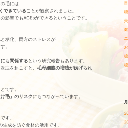
目
髪の毛には、
多くできている
ことが観察されました。
糖
の影響でもAGEsができるということです。
美
健
エ
化と糖化、両方のストレスが
です。
お
糖
」にも関係する
という研究報告もあります。
糖
て炎症を起こすと、
毛母細胞の増殖が妨げられ
ことです。
抜け毛」のリスク
にもつながっています。
月
2
切です。
2
sの生成を防ぐ食材の活用です。