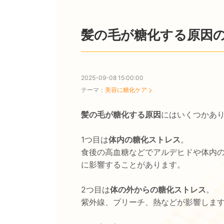
髪の毛が糖化する原因の
2025-09-08 15:00:00
テーマ：
美容に糖化ケア
髪の毛が糖化する原因
にはいくつかあ
1つ目は
体内の糖化ストレス
。
食後の高血糖などでアルデヒドや体内の
に影響することがあります。
2つ目は
体の外からの糖化ストレス
。
紫外線、ブリーチ、熱などが影響しま