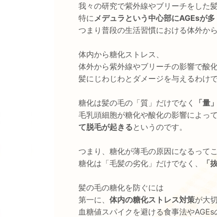
我々の研究で紫外線やブリーチをした
特に
メデュラという中心部にAGEsが
つまり普段の生活習慣における体外から
体内から糖化ストレス、
体外から紫外線やブリーチの影響で酸
髪にじわじわとダメージを与えるわけ
糖化は髪の毛の「質」だけでなく
「量
毛乳頭細胞が糖化や酸化の影響によっ
て脱毛が起きる
というのです。
つまり、糖化が薄毛の原因になるって
糖化は「毛髪の劣化」だけでなく、
「
髪の毛の糖化を防ぐには
第一に、
体内の糖化ストレス対策
が大
血糖値スパイクを避ける食事法やAGE