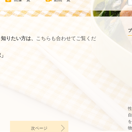
プ
と知りたい方は、
こちらも合わせてご覧くだ
ボ」
性
自
を
物
次ページ