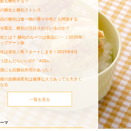
髪も糖化する？
の糖化と糖化ストレス
品の糖化は食べ物の香りや色とも関係する
ぜ最近、糖化が注目されているのか？
化とは？ 糖化のルーツは食品に･･･ / 2025年
ップデート版
化は老化 / 再スタートします！2025年8月
う読んだらいいの?「AGEs」
酒にも抗糖化作用があった！
後の血糖値変化は健康な人であっても大きく
なる
一覧を見る
ーマ