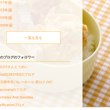
017
年
く
開
013
年
く
開
010
年
く
開
009
年
く
開
く
一覧を見る
のブログのフォロワー
分の1さんとうめい
aru05383183のブログ
京府中市バレーボール 府ロクJVC
econaruのブログ
prinkles And Needles
urificationブログ