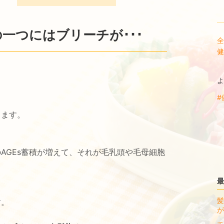
一つにはブリーチが･･･
全
健
よ
#
ります。
AGEs蓄積が増えて、それが毛乳頭や毛母細胞
最
髪
す。
が