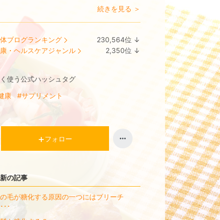
続きを見る ＞
体ブログランキング
230,564
位
↓
ラ
康・ヘルスケアジャンル
2,350
位
↓
ン
ラ
キ
ン
く使う公式ハッシュタグ
ン
キ
グ
ン
健康
#サプリメント
下
グ
降
下
降
フォロー
新の記事
の毛が糖化する原因の一つにはブリーチ
･･･