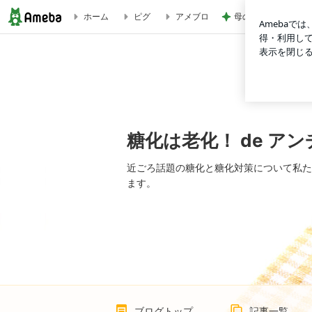
母の形見の真珠ネッ
ホーム
ピグ
アメブロ
糖化は老化！ de アンチエイジング
糖化は老化！ de ア
近ごろ話題の糖化と糖化対策について私た
ます。
ブログトップ
記事一覧