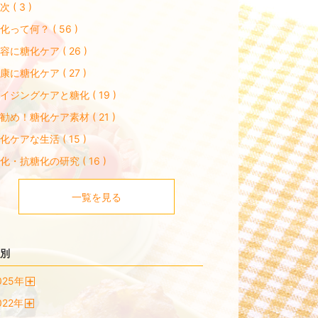
次 ( 3 )
化って何？ ( 56 )
容に糖化ケア ( 26 )
康に糖化ケア ( 27 )
イジングケアと糖化 ( 19 )
勧め！糖化ケア素材 ( 21 )
化ケアな生活 ( 15 )
化・抗糖化の研究 ( 16 )
一覧を見る
別
025
年
開
022
年
く
開