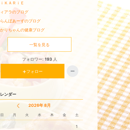
ｉＫＡＲｉＥ
ィアラのブログ
らんぼあーずのブログ
かりちゃんの健康ブログ
一覧を見る
フォロワー:
193
人
フォロー
レンダー
2026年 8月
日
月
火
水
木
金
土
1