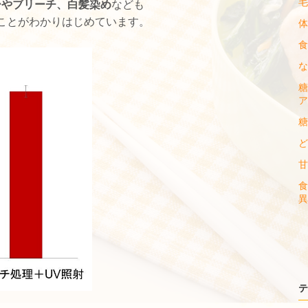
毛
ーやブリーチ、白髪染め
なども
ることがわかりはじめています。
体
食
な
糖
ア
糖
ど
甘
食
異
テ