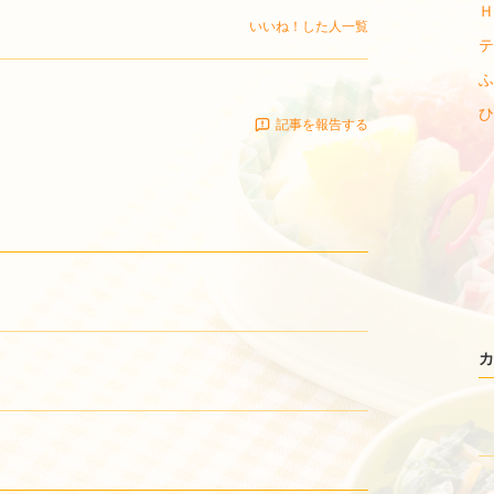
Ｈ
いいね！した人一覧
テ
ふ
ひ
記事を報告する
カ