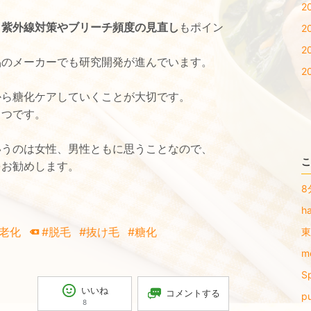
2
、
紫外線対策やブリーチ頻度の見直し
もポイン
2
2
品のメーカーでも研究開発が進んでいます。
2
から糖化ケアしていくことが大切です。
とつです。
いうのは女性、男性ともに思うことなので、
こ
をお勧めします。
8
h
#老化
#脱毛
#抜け毛
#糖化
東
m
S
いいね
コメントする
p
8