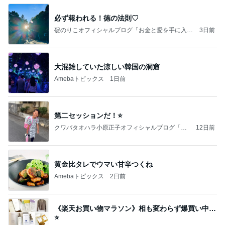
必ず報われる！徳の法則♡
碇のりこオフィシャルブログ「お金と愛を手に入れ
3日前
る5つのリッチマインド」Powered by Ameba
大混雑していた涼しい韓国の洞窟
Amebaトピックス
1日前
第二セッションだ！⭐️
クワバタオハラ小原正子オフィシャルブログ「女
12日前
前。」powered by Ameba
黄金比タレでウマい甘辛つくね
Amebaトピックス
2日前
《楽天お買い物マラソン》相も変わらず爆買い中…
⭐️