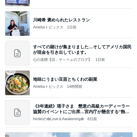
川崎希 褒められたレストラン
Amebaトピックス
1日前
すべての賭けが集まりました…そしてアメリカ国民
が現金を引き出しています。
心の道標【旧：ヤ～ベェのブログ】
1日前
地味にうまい豆苗とちくわの副菜
Amebaトピックス
14時間前
《3年連続》瑶子さま 懇意の高級カーディーラー
協賛のイベントにご出席…宮内庁が懸念する“熱心
すぎ
hirokoの✿Love＆Awakening✿
8日前