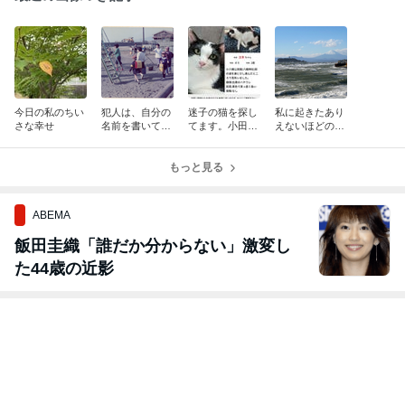
今日の私のちい
犯人は、自分の
迷子の猫を探し
私に起きたあり
さな幸せ
名前を書いてい
てます。小田原
えないほどの奇
ました(^^)
市小八幡３丁目
跡！（実話）
に近い人が見て
もっと見る
たら気にかけて
いてください
ABEMA
飯田圭織「誰だか分からない」激変し
た44歳の近影