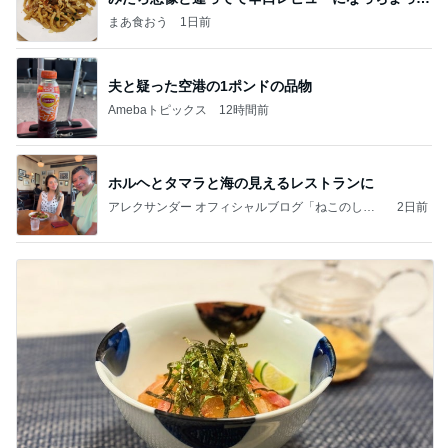
話
まあ食おう
1日前
夫と疑った空港の1ポンドの品物
Amebaトピックス
12時間前
ホルヘとタマラと海の見えるレストランに
アレクサンダー オフィシャルブログ「ねこのしっ
2日前
ぽ欲しいな」Powered by Ameba