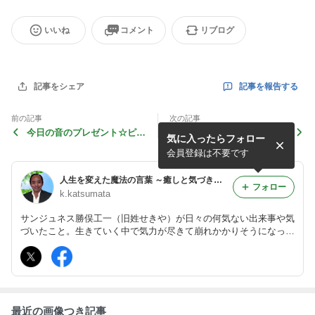
いいね
コメント
リブログ
記事を報告する
記事をシェア
前の記事
次の記事
今日の音のプレゼント☆ピン
◆ 元気のサポートに、パパ
気に入ったらフォロー
ク・フロイド「マネー」
イア発酵食品「カリカセラ
ピ」
会員登録は不要です
人生を変えた魔法の言葉 ～癒しと気づきに出逢う､静かな物語たち～〔こ～ちゃんの気まぐれ日記〕
フォロー
k.katsumata
サンジュネス勝俣工一（旧姓せきや）が日々の何気ない出来事や気
づいたこと。生きていく中で気力が尽きて崩れかかりそうになった
とき、方向を失い迷っていたとき、さまざまな場面に出会い支えら
れた言葉、感動させられた言葉を送り続けたいと思います。
最近の画像つき記事