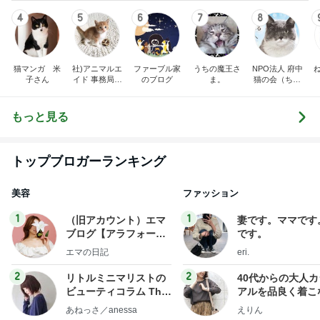
4
5
6
7
8
猫マンガ 米
社)アニマルエ
ファーブル家
うちの魔王さ
NPO法人 府中
子さん
イド 事務局＆
のブログ
ま。
猫の会（ちゅ
みんなの日記
ー猫）
もっと見る
トップブロガーランキング
美容
ファッション
1
1
（旧アカウント）エマ
妻です。ママです
ブログ【アラフォー会
です。
社売却セカンドライ
エマの日記
eri.
フ】
2
2
リトルミニマリストの
40代からの大人
ビューティコラム The
アルを品良く着こ
little minimalist's bea
ファッションブロ
あねっさ／anessa
えりん
uty colum