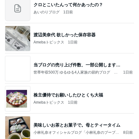
クロとこいたんって何かあったの？
あいのりブログ
1日前
渡辺美奈代 欲しかった保存容器
Amebaトピックス
1日前
当ブログの売り上げ件数、一部公開します…
世帯年収500万 ゆるゆる4人家族の節約ブログ 〜
1日前
ケチ旦那と金銭感覚マヒ嫁の日々〜
株主優待でお願いしたひとくち大福
Amebaトピックス
1日前
美味しいお茶とお菓子で。母とティータイム
小林礼奈オフィシャルブログ「小林礼奈のブーブー
8日前
ブログ」Powered by Ameba