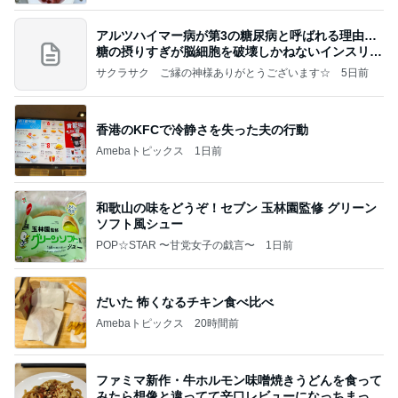
アルツハイマー病が第3の糖尿病と呼ばれる理由…
糖の摂りすぎが脳細胞を破壊しかねないインスリン
の恐
サクラサク ご縁の神様ありがとうございます☆
5日前
香港のKFCで冷静さを失った夫の行動
Amebaトピックス
1日前
和歌山の味をどうぞ！セブン 玉林園監修 グリーン
ソフト風シュー
POP☆STAR 〜甘党女子の戯言〜
1日前
だいた 怖くなるチキン食べ比べ
Amebaトピックス
20時間前
ファミマ新作・牛ホルモン味噌焼きうどんを食って
みたら想像と違ってて辛口レビューになっちまった