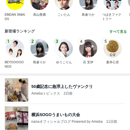
EBiDAN 39&Ki
高山善廣
こいたん
島倉りか
つばきファク
DS
トリー
新登場ランキング
すべて見る
1
2
3
4
5
BEYOOOOO
島倉りか
ゆうこりん
石 安伊
蒼井心音
NDS
50歳記念に急浮上したヴァンクリ
Amebaトピックス
2日前
横浜SOGOうまいもの大会
nanaオフィシャルブログ Powered by Ameba
11日前