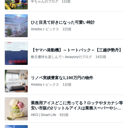
中ちゃんのブログ
1日前
ひと目見て好きになった可愛い時計
Amebaトピックス
2日前
【ヤマハ発動機】～トートバック～【三越伊勢丹】
株主優待を楽しんで～tasayuryのブログ
14日前
リノベ実績豊富な1,190万円の物件
Amebaトピックス
1日前
業務用アイスどこに売ってる？ロッテやタカナシ等
安い市販の2リットルアイスは業務スーパーやシャ
トレ
AKO | Smart Life
8日前