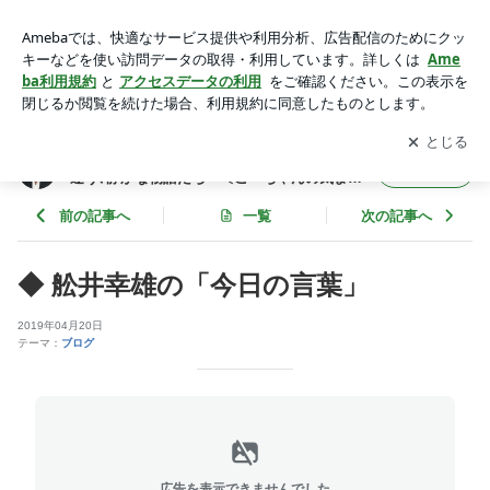
◆ 舩井幸雄の「今日の言葉」 | 人生を変えた魔法の言葉 ～癒
しと気づきに出逢う､静かな物語たち～〔こ～ちゃんの気まぐ
アプリをダウンロードして
ブログの更新通知
を受け取りまし
開く
れ日記〕
ょう。
人生を変えた魔法の言葉 ～癒しと気づきに出
フォロー
逢う､静かな物語たち～〔こ～ちゃんの気まぐ
れ日記〕
前の記事へ
一覧
次の記事へ
◆ 舩井幸雄の「今日の言葉」
2019年04月20日
テーマ：
ブログ
広告を表示できませんでした