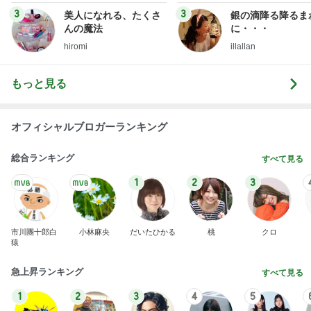
3
3
美人になれる、たくさ
銀の滴降る降るま
んの魔法
に・・・
hiromi
illallan
もっと見る
オフィシャルブロガーランキング
総合ランキング
すべて見る
1
2
3
市川團十郎白
小林麻央
だいたひかる
桃
クロ
猿
急上昇ランキング
すべて見る
1
2
3
4
5