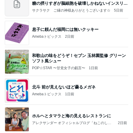
糖の摂りすぎが脳細胞を破壊しかねないインスリン
の恐
サクラサク ご縁の神様ありがとうございます☆
5日前
息子に頼んだ福岡には無いクッキー
Amebaトピックス
2日前
和歌山の味をどうぞ！セブン 玉林園監修 グリーン
ソフト風シュー
POP☆STAR 〜甘党女子の戯言〜
1日前
北斗 前が見えないほど曇るメガネ
Amebaトピックス
1日前
ホルヘとタマラと海の見えるレストランに
アレクサンダー オフィシャルブログ「ねこのしっ
2日前
ぽ欲しいな」Powered by Ameba