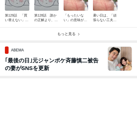
第129話 「買
第128話 誰か
「もったいな
暑い日は、「頑
い替えない」と
の正解より、
い」の意味が少
張らない工夫」
いう選択も、美
「私の正解」を
し変わりました
も必要でした
容には大切だと
大切にしたくな
感じました。
りました。
もっと見る
ABEMA
｢最後の日｣元ジャンポケ斉藤慎二被告
の妻がSNSを更新