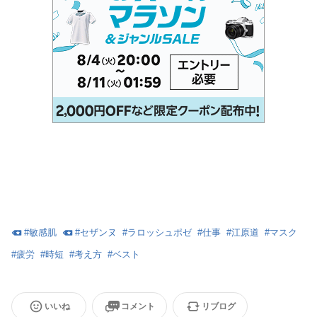
#
敏感肌
#
セザンヌ
#
ラロッシュポゼ
#
仕事
#
江原道
#
マスク
#
疲労
#
時短
#
考え方
#
ベスト
いいね
コメント
リブログ