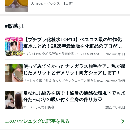
Amebaトピックス
1日前
#
敏感肌
【プチプラ化粧水TOP10】ベスコス級の神作化
粧水まとめ！2026年最新版を化粧品のプロが厳
選！
かずのすけの化粧品評論と美容化学についてのぼやき
2026年8月5日
使ってみて分かったナノガラス脱毛ケア。私が感
じたメリットとデメリット両方シェアします！
ベーシック服で叶える大人プチプラコーデと暮らしを整
2026年8月5日
える日々の記録。
夏枯れ肌縮みを防ぐ！酷暑の過酷な環境下でも水
分たっぷりの吸い付く全身の作り方♡
ナースC子の毎日美容
2026年8月5日
このハッシュタグの記事を見る