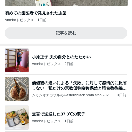
初めての歯医者で発見された虫歯
Amebaトピックス
1日前
記事を読む
小原正子 夫の自分とのたたかい
Amebaトピックス
2日前
価値観の違いによる「失敗」に対して感情的に反省
しない 私だけの宗教仮称略称偶然と暗合教教義候
補
ムカシオナガザルのwesternblack brain stool2024
3日前
年（令和6）11月25日以来減酒断煙再開ムカシオナ
ガザル
無言で送迎した37.3℃の双子
Amebaトピックス
1日前