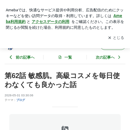
更年期世代。高級コスメを毎日使わなくなって少し気持ちがラ
クになった | あれこれ迷って、今ここ。
アプリをダウンロードして
ブログの更新通知
を受け取りまし
開く
ょう。
あれこれ迷って、今ここ。
フォロー
前の記事へ
一覧
次の記事へ
第62話 敏感肌。高級コスメを毎日使
わなくても良かった話
2026-05-31 03:30:06
テーマ：
ブログ