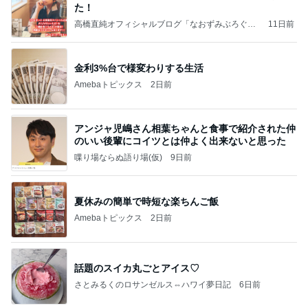
た！
高橋直純オフィシャルブログ「なおずみぶろぐ」
11日前
Powered by Ameba
金利3%台で様変わりする生活
Amebaトピックス
2日前
アンジャ児嶋さん相葉ちゃんと食事で紹介された仲
のいい後輩にコイツとは仲よく出来ないと思った
喋り場ならぬ語り場(仮)
9日前
夏休みの簡単で時短な楽ちんご飯
Amebaトピックス
2日前
話題のスイカ丸ごとアイス♡
さとみるくのロサンゼルス⇔ハワイ夢日記
6日前