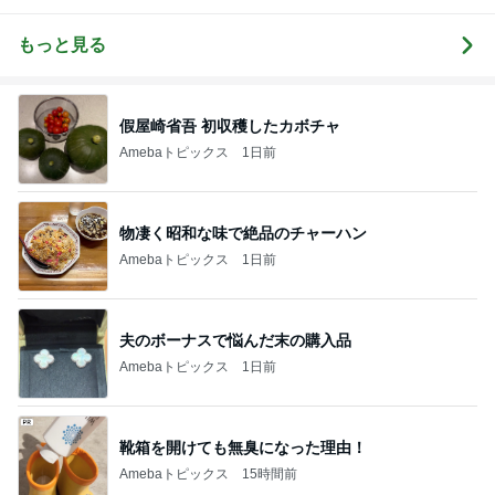
ーティコラム
休メ お桃
なりたい！
議
The little minim
alist's beauty c
もっと見る
olum
假屋崎省吾 初収穫したカボチャ
Amebaトピックス
1日前
物凄く昭和な味で絶品のチャーハン
Amebaトピックス
1日前
夫のボーナスで悩んだ末の購入品
Amebaトピックス
1日前
靴箱を開けても無臭になった理由！
Amebaトピックス
15時間前