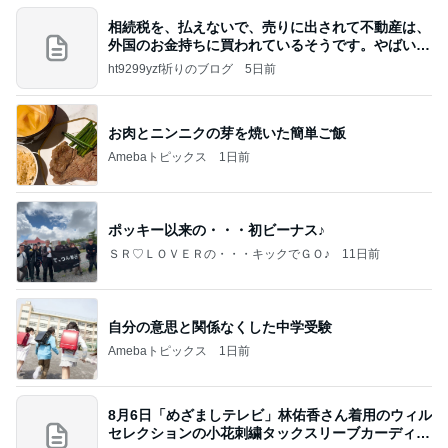
相続税を、払えないで、売りに出されて不動産は、
外国のお金持ちに買われているそうです。やばいで
すよ
ht9299yzf祈りのブログ
5日前
お肉とニンニクの芽を焼いた簡単ご飯
Amebaトピックス
1日前
ポッキー以来の・・・初ビーナス♪
ＳＲ♡ＬＯＶＥＲの・・・キックでＧＯ♪
11日前
自分の意思と関係なくした中学受験
Amebaトピックス
1日前
8月6日「めざましテレビ」林佑香さん着用のウィル
セレクションの小花刺繍タックスリーブカーディガ