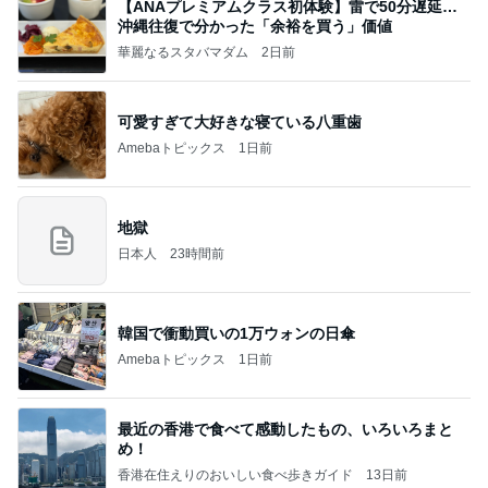
【ANAプレミアムクラス初体験】雷で50分遅延…
沖縄往復で分かった「余裕を買う」価値
華麗なるスタバマダム
2日前
可愛すぎて大好きな寝ている八重歯
Amebaトピックス
1日前
地獄
日本人
23時間前
韓国で衝動買いの1万ウォンの日傘
Amebaトピックス
1日前
最近の香港で食べて感動したもの、いろいろまと
め！
香港在住えりのおいしい食べ歩きガイド
13日前