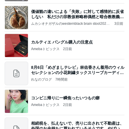
価値観の違いによる「失敗」に対して感情的に反省
しない 私だけの宗教仮称略称偶然と暗合教教義候
補
ムカシオナガザルのwesternblack brain stool2024
3日前
年（令和6）11月25日以来減酒断煙再開ムカシオナ
ガザル
カルティエ バングル購入の注意点
Amebaトピックス
2日前
8月6日「めざましテレビ」林佑香さん着用のウィル
セレクションの小花刺繍タックスリーブカーディガ
ン
れなのブログ
7時間前
コンビニ帰りに一瞬焦ったいつもの癖
Amebaトピックス
2日前
相続税を、払えないで、売りに出されて不動産は、
外国のお金持ちに買われているそうです。やばいで