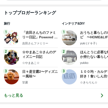
トップブロガーランキング
旅行
インテリア&DIY
1
1
「吉田さんちのファミ
おうちと暮らしの
リー日記」Powered b
ピ 〜HOME&LI
y Ameba 吉田さんファ
吉田さんファミリー
yuki (ドキ子）
ミリーオフィシャルブ
ログ
2
2
☆やまあこ☆さんのデ
ほんとうに必要な
ィズニー日記
か持たない暮らし
ep Life Simple
☆やまあこ☆
yukiko
ンテリアのきろく
3
3
日々是甘露2〜ディズニ
１００均・カルデ
ー風味〜
好き！食いしん坊
らりん☆のブログ
甘露
☆きらりん☆
もっと見る