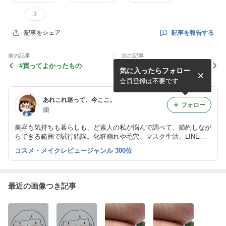
3
記事を報告する
記事をシェア
前の記事
次の記事
#買ってよかったもの
汗やニオイが気になる季節。
気に入ったらフォロー
コーヒー好きの私が気をつけ
ていること
会員登録は不要です
あれこれ迷って、今ここ。
フォロー
蘭
美容も気持ちも暮らしも、ど素人の私が悩んで調べて、節約しなが
らできる範囲で試行錯誤。化粧崩れや毛穴、マスク生活、LINEス
タンプ作り、日々のあれこれも。うまくいかないことも含めて、少
コスメ・メイクレビュージャンル 300位
しずつ整えていく等身大の記録です。
最近の画像つき記事