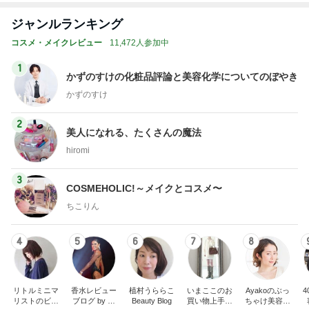
ジャンルランキング
コスメ・メイクレビュー
11,472人参加中
1
かずのすけの化粧品評論と美容化学についてのぼやき
かずのすけ
2
美人になれる、たくさんの魔法
hiromi
3
COSMEHOLIC!～メイクとコスメ〜
ちこりん
4
5
6
7
8
リトルミニマ
香水レビュー
植村うららこ
いまここのお
Ayakoのぶっ
リストのビュ
ブログ by 箸
Beauty Blog
買い物上手に
ちゃけ美容会