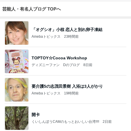
芸能人・有名人ブログ TOPへ
「オグシオ」小椋 恋人と別れ卵子凍結
Amebaトピックス
23時間前
TOPTOY☆Cocoa Workshop
ディズニーファン Dのブログ
8日前
要介護5の志茂田景樹 入浴は3人がかり
Amebaトピックス
19時間前
開卡
くいしんぼうCAMのもっとおいしい台湾!!!!
2日前