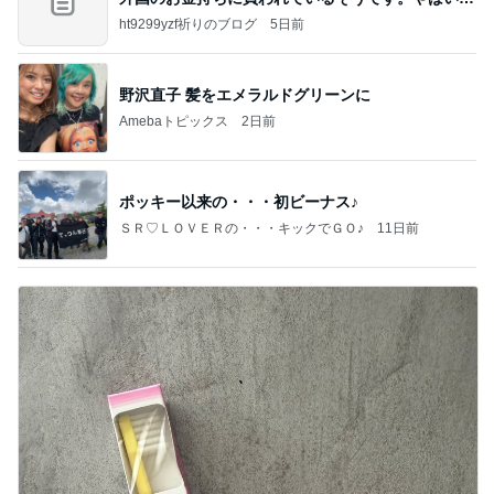
すよ
ht9299yzf祈りのブログ
5日前
野沢直子 髪をエメラルドグリーンに
Amebaトピックス
2日前
ポッキー以来の・・・初ビーナス♪
ＳＲ♡ＬＯＶＥＲの・・・キックでＧＯ♪
11日前