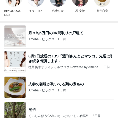
BEYOOOOO
ゆうこりん
島倉りか
石 安伊
蒼井心音
NDS
月々約5万円の9K間取りの戸建て
Amebaトピックス
1日前
8月2日放送のTBS「週刊さんまとマツコ」先週に引
き続き出演します♪
植草美幸オフィシャルブログ Powered by Ameba
5日前
人参の苦味が利いてる鶏の煮もの
Amebaトピックス
1日前
開卡
くいしんぼうCAMのもっとおいしい台湾!!!!
2日前