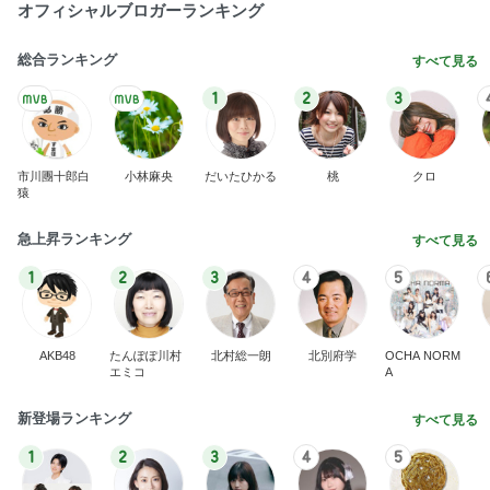
オフィシャルブロガーランキング
総合ランキング
すべて見る
1
2
3
市川團十郎白
小林麻央
だいたひかる
桃
クロ
猿
急上昇ランキング
すべて見る
1
2
3
4
5
AKB48
たんぽぽ川村
北村総一朗
北別府学
OCHA NORM
エミコ
A
新登場ランキング
すべて見る
1
2
3
4
5