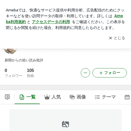
チョットだけ変人 山香賀人の何でもブログ
アプリをダウンロードして
ブログの更新通知
を受け取りまし
開く
ょう。
チョットだけ変人 山香賀人の何でもブログ
新聞からの拾い読み批評
0
105
フォロー
フォロワー
投稿
一覧
人気
画像
テーマ