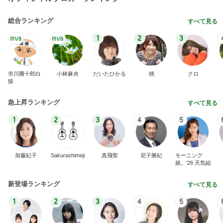
総合ランキング
すべて見る
1
2
3
市川團十郎白
小林麻央
だいたひかる
桃
クロ
猿
急上昇ランキング
すべて見る
1
2
3
4
5
加藤紀子
Sakurashimeji
真飛聖
尼子勝紀
モーニング
娘。'26 天気組
新登場ランキング
すべて見る
1
2
3
4
5