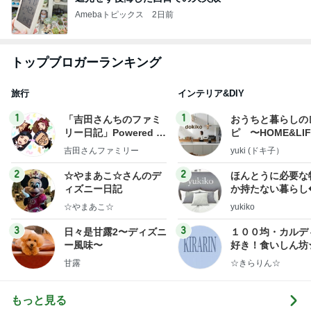
Amebaトピックス
2日前
トップブロガーランキング
旅行
インテリア&DIY
1
1
「吉田さんちのファミ
おうちと暮らしの
リー日記」Powered b
ピ 〜HOME&LI
y Ameba 吉田さんファ
吉田さんファミリー
yuki (ドキ子）
ミリーオフィシャルブ
ログ
2
2
☆やまあこ☆さんのデ
ほんとうに必要な
ィズニー日記
か持たない暮らし
ep Life Simple
☆やまあこ☆
yukiko
ンテリアのきろく
3
3
日々是甘露2〜ディズニ
１００均・カルデ
ー風味〜
好き！食いしん坊
らりん☆のブログ
甘露
☆きらりん☆
もっと見る