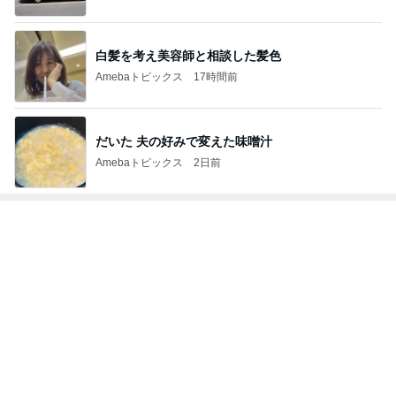
白髪を考え美容師と相談した髪色
Amebaトピックス
17時間前
だいた 夫の好みで変えた味噌汁
Amebaトピックス
2日前
トップブロガーランキング
ペット
美容
1
1
（旧アカウント）
しろとくろしろ
ブログ【アラフォ
たまねぎ
社売却セカンドラ
エマの日記
フ】
2
2
母さんは今日も世話を
リトルミニマリス
やく
ビューティコラム 