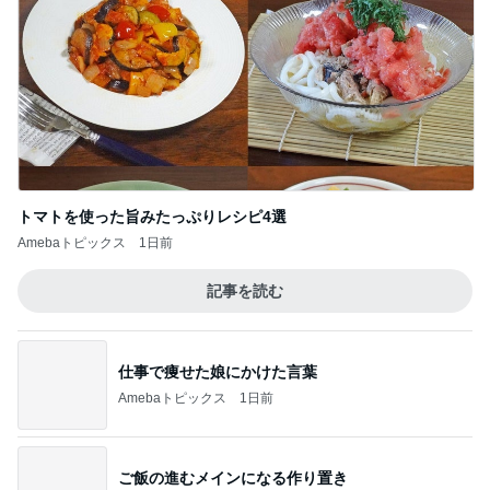
50代からの無理しないおしゃれ nodoka’s Blog
ワタクシ的ブランド取扱説明書・モード系ブ
ランド海外編
5
日々是ファッション。
このジャンルの記事をもっと見る
レジェンド松下のなんでもプレゼン！
Amebaトピックス
18時間前
半年ぶりに再会した友人とのランチ
Amebaトピックス
18時間前
衝撃的な価値の1,780万円の戸建て