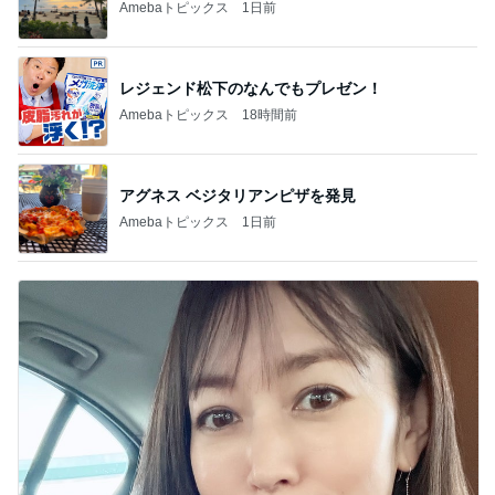
デーモン閣下
片岡愛之助
林下清志(ビッ
沢田聖子
金沢克彦
グダディ)
新登場ランキング
すべて見る
1
2
3
4
5
BEYOOOOO
島倉りか
ゆうこりん
石 安伊
蒼井心音
NDS
芸能人・有名人ブログ TOPへ
神がかってる掃除機
Amebaトピックス
18時間前
リーズナブル過ぎる330円の玉子丼