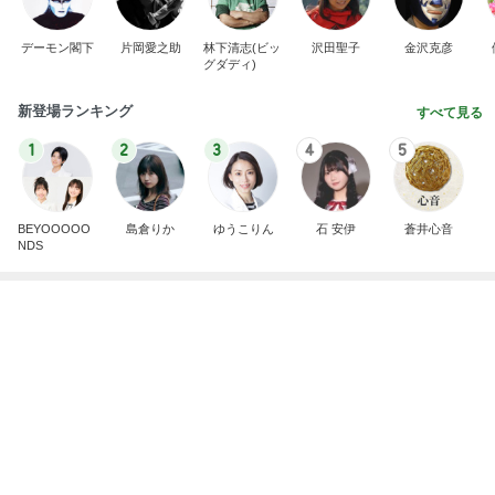
二歳から息子がずっと好きな味噌汁
Amebaトピックス
2日前
記事を読む
ありがとうを言わず口をつぐむ義母
Amebaトピックス
1日前
藤あや子 最高だった津田屋の弁当
Amebaトピックス
1日前