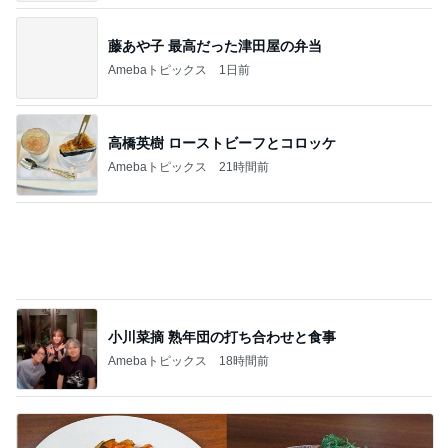
ジャンル人気記事ランキング
30代〜ファッション
★ワンピースがムームーに？！「360度キレ
イ見え」の必殺ワザはコレ♪
1
TOKYO REAL CLOTHES 大人世代のリアルクロー
ズ
共感したブログと韓国に行ったらやりたいこ
と
2
40代からの大人カジュアルを品良く着こなすファ
ッションブログ
しじみちゃんワクチンへ。
3
Shiori's「on」style〜干物女の成長記〜
嬉しい！ガードルを毎日履き続けた結果、驚
く変化
4