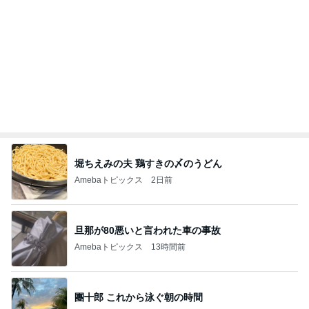
細川直美 これから向かう打ち合わせ
Amebaトピックス
1日前
記事を読む
オフィシャルブロガーランキング
総合ランキング
すべて見る
1
2
3
市川團十郎白
小林麻央
だいたひかる
桃
クロ
猿
急上昇ランキング
すべて見る
1
2
3
4
5