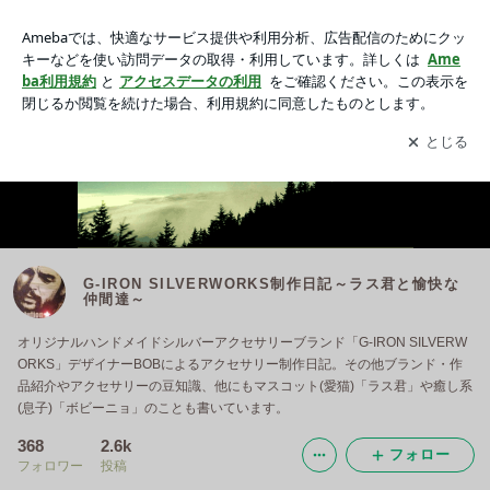
G-IRON SILVERWORKS制作日記～ラス君と愉快な仲間達～
アプリをダウンロードして
ブログの更新通知
を受け取りまし
開く
ょう。
G-IRON SILVERWORKS制作日記～ラス君と愉快な
仲間達～
オリジナルハンドメイドシルバーアクセサリーブランド「G-IRON SILVERW
ORKS」デザイナーBOBによるアクセサリー制作日記。その他ブランド・作
品紹介やアクセサリーの豆知識、他にもマスコット(愛猫)「ラス君」や癒し系
(息子)「ボビーニョ」のことも書いています。
368
2.6k
フォロー
フォロワー
投稿