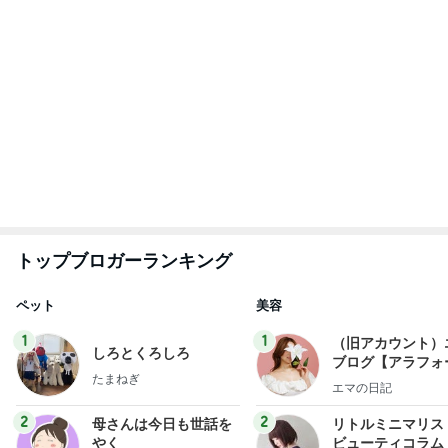
little minimalist'
藤緒 ミルカ
あねっさ／anessa
uty colum
3
3
白柴 『きなこ』 のお気
美人になれる、た
楽ブログ
んの魔法
ひろ☆みき
hiromi
もっと見る
堀ちえみの夫 鶏すきの〆のうどん
Amebaトピックス
2日前
旦那が80悪いと言われた車の事故
Amebaトピックス
13時間前
團十郎 これから泳ぐ朝の時間
Amebaトピックス
1日前