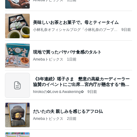
美味しいお茶とお菓子で。母とティータイム
小林礼奈オフィシャルブログ「小林礼奈のブーブー
9日前
ブログ」Powered by Ameba
現地で買ったパサパサ食感のタルト
Amebaトピックス
1日前
《3年連続》瑶子さま 懇意の高級カーディーラー
協賛のイベントにご出席…宮内庁が懸念する“熱心
すぎ
hirokoの✿Love＆Awakening✿
9日前
だいたの夫 親しみを感じるアフロ仏
Amebaトピックス
2日前