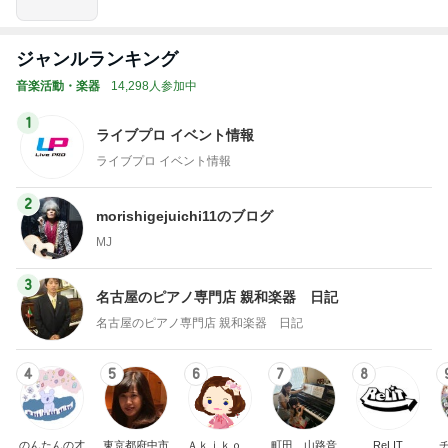
ジャンルランキング
音楽活動・楽器
14,298人参加中
1
ライブプロ イベント情報
ライブプロ イベント情報
2
morishigejuichi11のブログ
MJ
3
名古屋のピアノ専門店 親和楽器 日記
名古屋のピアノ専門店 親和楽器 日記
4
5
6
7
8
のんたんの才
東京都府中市
Ａｋｉｋｏ
町田 山路音
ReLIT