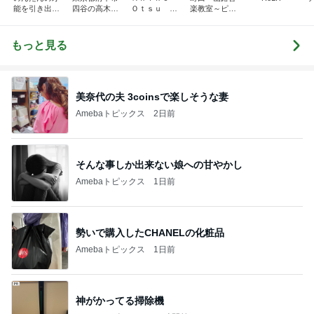
能を引き出す
四谷の高木久
Ｏｔｓｕ ピ
楽教室～ピア
ピアノレッス
美子ピアノ教
アノプログ
ノ・ソルフェ
ン｜練習ノウ
室のブログ
ージュ・リト
ハウ発信＆ア
ミック
もっと見る
レンジ楽譜販
売中【山梨】
美奈代の夫 3coinsで楽しそうな妻
Amebaトピックス
2日前
そんな事しか出来ない娘への甘やかし
Amebaトピックス
1日前
勢いで購入したCHANELの化粧品
Amebaトピックス
1日前
神がかってる掃除機