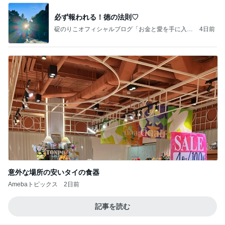
必ず報われる！徳の法則♡
碇のりこオフィシャルブログ「お金と愛を手に入れ
4日前
る5つのリッチマインド」Powered by Ameba
意外な場所の安いタイの食器
Amebaトピックス
2日前
記事を読む