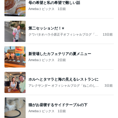
母の希望と私の希望で難しい話
Amebaトピックス
1日前
第二セッションだ！⭐️
クワバタオハラ小原正子オフィシャルブログ「女
13日前
前。」powered by Ameba
新登場したカフェテリアの夏メニュー
Amebaトピックス
2日前
ホルヘとタマラと海の見えるレストランに
アレクサンダー オフィシャルブログ「ねこのしっ
3日前
ぽ欲しいな」Powered by Ameba
猫がお昼寝するサイドテーブルの下
Amebaトピックス
1日前