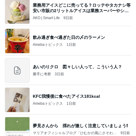
業務用アイスどこに売ってる？ロッテやタカナシ等
安い市販の2リットルアイスは業務スーパーやシャ
トレ
AKO | Smart Life
9日前
飲み過ぎ食べ過ぎた日の〆のラーメン
Amebaトピックス
1日前
あいのりクロ 図々しい人って、こういう人？
勝手に考察
3日前
KFC我慢後に食べたアイス181kcal
Amebaトピックス
1日前
夢見さんから 揺れが激しく注意していましょう❗️
マリアオフィシャルブログ「ひむかの風にさそわれ
9日前