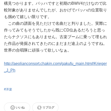
構見つかります。バッハですと初期のBWV4だけなので比
較対象がありませんでしたが、おかげでバッハの位置取り
も掴めて嬉しい限りです。
この曲の譜面を見ただけで名曲だと判りました。実際に
作ってみてもそうでしたから既にCD位あるだろうと思っ
たらナクソスにもありません。古楽ブームに乗って埋もれ
た作品が発掘されてきたのにまだまだ途上のようですね。
世界の合唱隊に頑張って欲しいなぁ。
http://aeolianconsort.chakin.com/gakufu_main.htm#Krieger
_J_Ph
#
洋楽
いいね
リブログ