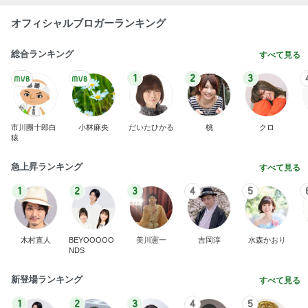
オフィシャルブロガーランキング
総合ランキング
すべて見る
1
2
3
市川團十郎白
小林麻央
だいたひかる
桃
クロ
猿
急上昇ランキング
すべて見る
1
2
3
4
5
木村直人
BEYOOOOO
美川憲一
吉岡淳
水森かおり
NDS
新登場ランキング
すべて見る
1
2
3
4
5