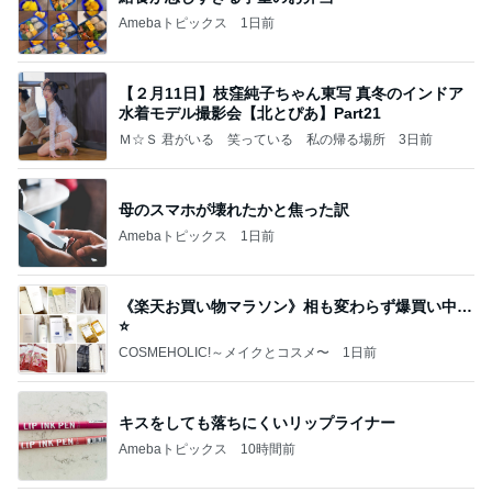
Amebaトピックス
1日前
【２月11日】枝窪純子ちゃん東写 真冬のインドア
水着モデル撮影会【北とぴあ】Part21
Ｍ☆Ｓ 君がいる 笑っている 私の帰る場所
3日前
母のスマホが壊れたかと焦った訳
Amebaトピックス
1日前
《楽天お買い物マラソン》相も変わらず爆買い中…
⭐️
COSMEHOLIC!～メイクとコスメ〜
1日前
キスをしても落ちにくいリップライナー
Amebaトピックス
10時間前