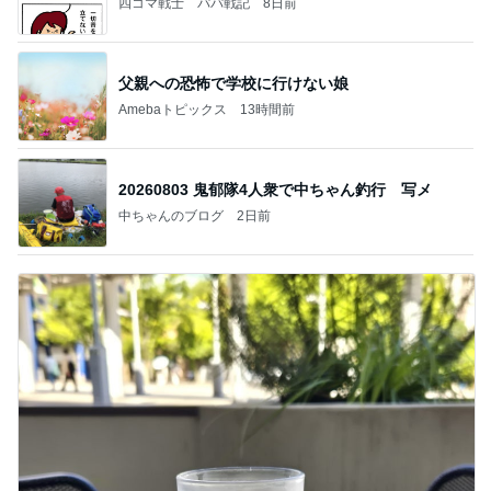
四コマ戦士 パパ戦記
8日前
父親への恐怖で学校に行けない娘
Amebaトピックス
13時間前
20260803 鬼郁隊4人衆で中ちゃん釣行 写メ
中ちゃんのブログ
2日前