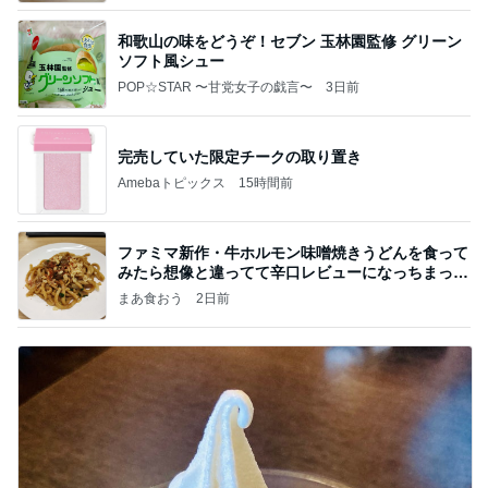
和歌山の味をどうぞ！セブン 玉林園監修 グリーン
ソフト風シュー
POP☆STAR 〜甘党女子の戯言〜
3日前
完売していた限定チークの取り置き
Amebaトピックス
15時間前
ファミマ新作・牛ホルモン味噌焼きうどんを食って
みたら想像と違ってて辛口レビューになっちまった
話
まあ食おう
2日前