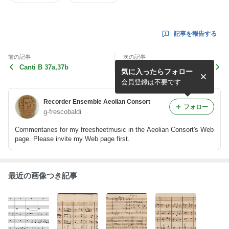
記事を報告する
前の記事
次の記事
Canti B 37a,37b
トゥンダー "Helft mir Gott's
気に入ったらフォロー
Gute preisen"
会員登録は不要です
Recorder Ensemble Aeolian Consort
フォロー
g-frescobaldi
Commentaries for my freesheetmusic in the Aeolian Consort's Web
page. Please invite my Web page first.
最近の画像つき記事