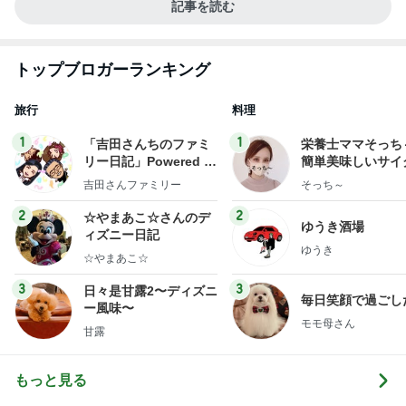
記事を読む
トップブロガーランキング
旅行
料理
1
1
「吉田さんちのファミ
栄養士ママそっち
リー日記」Powered b
簡単美味しいサイ
y Ameba 吉田さんファ
献立
吉田さんファミリー
そっち～
ミリーオフィシャルブ
ログ
2
2
☆やまあこ☆さんのデ
ゆうき酒場
ィズニー日記
ゆうき
☆やまあこ☆
3
3
日々是甘露2〜ディズニ
毎日笑顔で過ごし
ー風味〜
モモ母さん
甘露
もっと見る