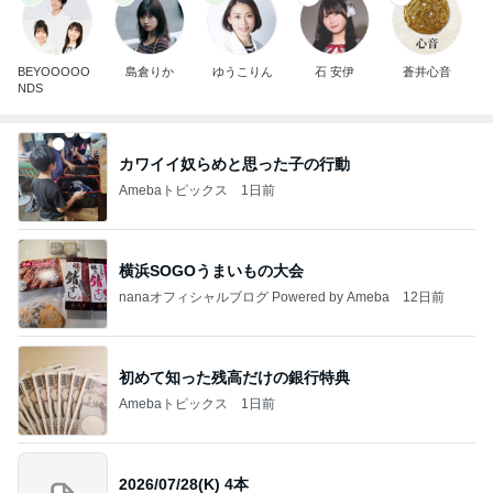
BEYOOOOO
島倉りか
ゆうこりん
石 安伊
蒼井心音
NDS
カワイイ奴らめと思った子の行動
Amebaトピックス
1日前
横浜SOGOうまいもの大会
nanaオフィシャルブログ Powered by Ameba
12日前
初めて知った残高だけの銀行特典
Amebaトピックス
1日前
2026/07/28(K) 4本