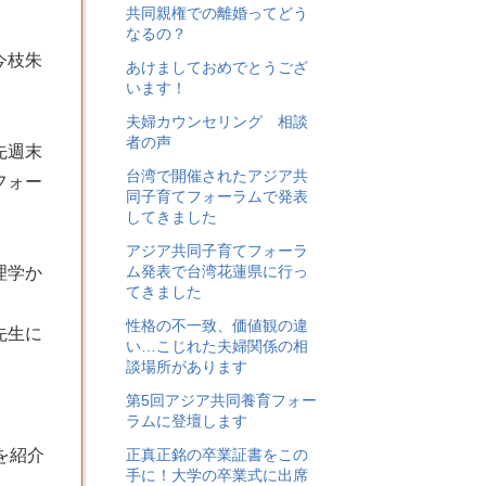
共同親権での離婚ってどう
なるの？
今枝朱
あけましておめでとうござ
います！
夫婦カウンセリング 相談
者の声
先週末
台湾で開催されたアジア共
フォー
同子育てフォーラムで発表
してきました
アジア共同子育てフォーラ
ム発表で台湾花蓮県に行っ
理学か
てきました
性格の不一致、価値観の違
先生に
い…こじれた夫婦関係の相
談場所があります
第5回アジア共同養育フォー
ラムに登壇します
を紹介
正真正銘の卒業証書をこの
手に！大学の卒業式に出席