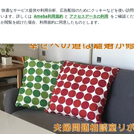
作ったキッチン
新規登録
ロ
芸能人ブログ
人気ブログ
夫婦問題カウンセリングなら名古屋のリボーンへ！幸せへの道は