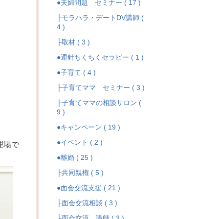
●夫婦問題 セミナー ( 17 )
├モラハラ・デートDV講師 (
4 )
├取材 ( 3 )
●運針ちくちくセラピー ( 1 )
●子育て ( 4 )
├子育てママ セミナー ( 3 )
├子育てママの相談サロン (
9 )
●キャンペーン ( 19 )
●イベント ( 2 )
理場で
●離婚 ( 25 )
├共同親権 ( 5 )
●面会交流支援 ( 21 )
├面会交流相談 ( 3 )
├面会交流 講師 ( 3 )