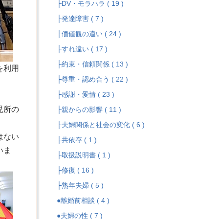
├DV・モラハラ ( 19 )
├発達障害 ( 7 )
├価値観の違い ( 24 )
├すれ違い ( 17 )
├約束・信頼関係 ( 13 )
を利用
├尊重・認め合う ( 22 )
├感謝・愛情 ( 23 )
児所の
├親からの影響 ( 11 )
├夫婦関係と社会の変化 ( 6 )
はない
├共依存 ( 1 )
いま
├取扱説明書 ( 1 )
├修復 ( 16 )
├熟年夫婦 ( 5 )
●離婚前相談 ( 4 )
●夫婦の性 ( 7 )