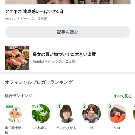
アグネス 達成感いっぱいの1日
Amebaトピックス
1日前
記事を読む
長女の買い物ついでに大きい出費
Amebaトピックス
2日前
オフィシャルブロガーランキング
総合ランキング
すべて見る
1
2
3
市川團十郎白
小林麻央
だいたひかる
桃
クロ
猿