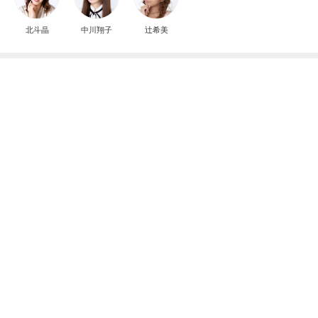
北斗晶
中川翔子
辻希美