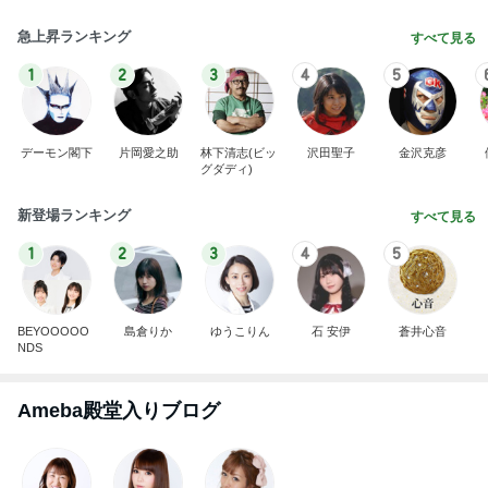
急上昇ランキング
すべて見る
1
2
3
4
5
デーモン閣下
片岡愛之助
林下清志(ビッ
沢田聖子
金沢克彦
グダディ)
新登場ランキング
すべて見る
1
2
3
4
5
BEYOOOOO
島倉りか
ゆうこりん
石 安伊
蒼井心音
NDS
Ameba殿堂入りブログ