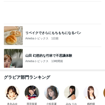
リベイクでさらにもちもちになるパン
Amebaトピックス
1日前
山田 幻想的な竹林で不思議体験
Amebaトピックス
13時間前
グラビア部門ランキング
末永みゆ
雨宮留菜
小松彩夏
みね りお
嶋村瞳