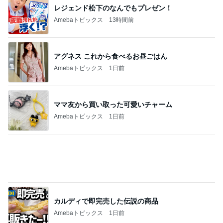
市井紗耶香 プールと創作おやつ
Amebaトピックス
2日前
焼肉きんぐで暴食し増えた500g
Amebaトピックス
1日前
記事を読む