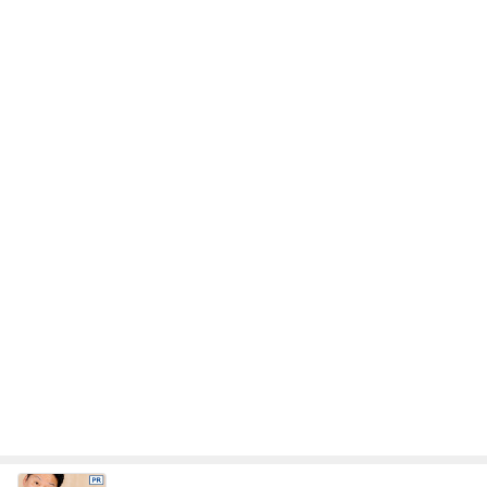
レジェンド松下のなんでもプレゼン！
Amebaトピックス
13時間前
アグネス これから食べるお昼ごはん
Amebaトピックス
1日前
ママ友から買い取った可愛いチャーム
Amebaトピックス
1日前
カルディで即完売した伝説の商品
Amebaトピックス
1日前