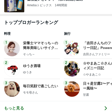
Amebaトピックス
14時間前
トップブロガーランキング
料理
旅行
1
1
栄養士ママそっち～の
「吉田さんちのフ
簡単美味しいサイクル
リー日記」Powere
献立
y Ameba 吉田さ
そっち～
吉田さんファミリー
ミリーオフィシャ
ログ
2
2
☆やまあこ☆さん
ゆうき酒場
ィズニー日記
ゆうき
☆やまあこ☆
3
3
日々是甘露2〜デ
毎日笑顔で過ごしたい
ー風味〜
モモ母さん
甘露
もっと見る