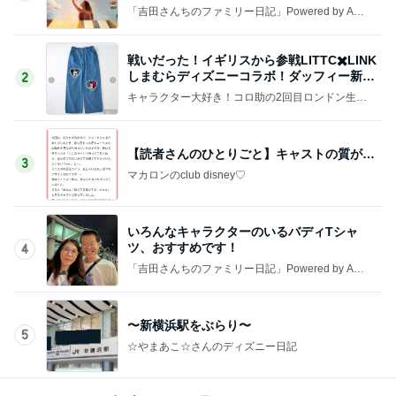
「吉田さんちのファミリー日記」Powered by Ame
ba 吉田さんファミリーオフィシャルブログ
戦いだった！イギリスから参戦LITTC✖️LINK
しまむらディズニーコラボ！ダッフィー新商
2
品の話
キャラクター大好き！コロ助の2回目ロンドン生活
にっき★
【読者さんのひとりごと】キャストの質が…
3
マカロンのclub disney♡
いろんなキャラクターのいるバディTシャ
ツ、おすすめです！
4
「吉田さんちのファミリー日記」Powered by Ame
ba 吉田さんファミリーオフィシャルブログ
〜新横浜駅をぶらり〜
5
☆やまあこ☆さんのディズニー日記