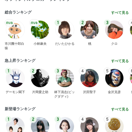
総合ランキング
すべて見る
1
2
3
市川團十郎白
小林麻央
だいたひかる
桃
クロ
猿
急上昇ランキング
すべて見る
1
2
3
4
5
デーモン閣下
片岡愛之助
林下清志(ビッ
沢田聖子
金沢克彦
グダディ)
新登場ランキング
すべて見る
1
2
3
4
5