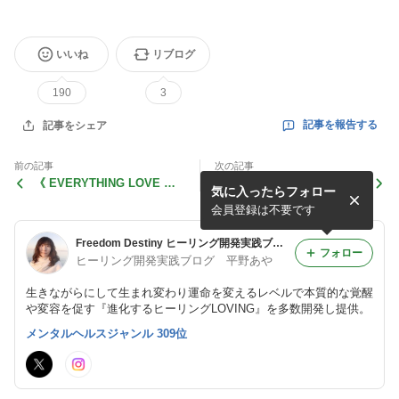
いいね
リブログ
190
3
記事を報告する
記事をシェア
前の記事
次の記事
《 EVERYTHING LOVE WO
《 EVERYTHING LOVE WO
気に入ったらフォロー
RLD 大義名分という罠 》
RLD 想いは心の中で受け継
がれていく 》
会員登録は不要です
Freedom Destiny ヒーリング開発実践ブログ
フォロー
ヒーリング開発実践ブログ 平野あや
生きながらにして生まれ変わり運命を変えるレベルで本質的な覚醒
や変容を促す『進化するヒーリングLOVING』を多数開発し提供。
メンタルヘルスジャンル 309位