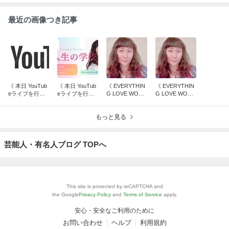
最近の画像つき記事
《 本日 YouTub
《 本日 YouTub
《 EVERYTHIN
《 EVERYTHIN
eライブを行い
eライブを行い
G LOVE WORL
G LOVE WORL
ました！ 》
ました！ 》
D ご感想集「ポ
D ご感想集「プ
ジティブ叡智伝
ロセスを楽し
もっと見る
授」》
む」》
芸能人・有名人ブログ TOPへ
This site is protected by reCAPTCHA and
the Google
Privacy Policy
and
Terms of Service
apply.
安心・安全なご利用のために
お問い合わせ
ヘルプ
利用規約