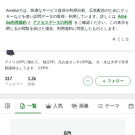
おだゼミ✏️
アプリをダウンロードして
ブログの更新通知
を受け取りまし
開く
ょう。
おだゼミ✏️
アメリカFPに憧れて。 独立FP。元お金オンチのFP論。 火・水は大学で非常
勤講師もしてます。 CFP®
317
1.2k
フォロー
フォロワー
投稿
一覧
人気
画像
テーマ