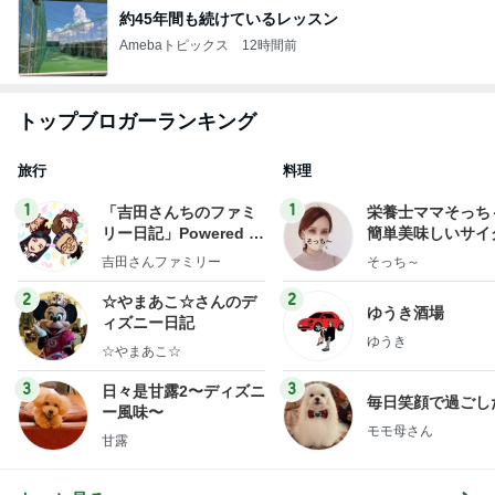
約45年間も続けているレッスン
Amebaトピックス
12時間前
トップブロガーランキング
旅行
料理
1
1
「吉田さんちのファミ
栄養士ママそっち
リー日記」Powered b
簡単美味しいサイ
y Ameba 吉田さんファ
献立
吉田さんファミリー
そっち～
ミリーオフィシャルブ
ログ
2
2
☆やまあこ☆さんのデ
ゆうき酒場
ィズニー日記
ゆうき
☆やまあこ☆
3
3
日々是甘露2〜ディズニ
毎日笑顔で過ごし
ー風味〜
モモ母さん
甘露