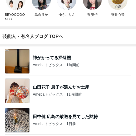
BEYOOOOO
島倉りか
ゆうこりん
石 安伊
蒼井心音
NDS
芸能人・有名人ブログ TOPへ
神がかってる掃除機
Amebaトピックス
1時間前
山田花子 息子が選んだお土産
Amebaトピックス
11時間前
田中健 広島の放送を見てした黙祷
Amebaトピックス
1日前