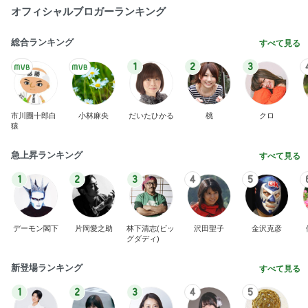
オフィシャルブロガーランキング
総合ランキング
すべて見る
1
2
3
市川團十郎白
小林麻央
だいたひかる
桃
クロ
猿
急上昇ランキング
すべて見る
1
2
3
4
5
デーモン閣下
片岡愛之助
林下清志(ビッ
沢田聖子
金沢克彦
グダディ)
新登場ランキング
すべて見る
1
2
3
4
5