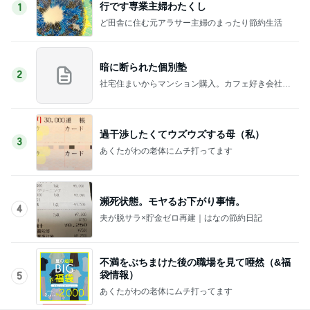
行です専業主婦わたくし
1
ど田舎に住む元アラサー主婦のまったり節約生活
暗に断られた個別塾
2
社宅住まいからマンション購入。カフェ好き会社員
の日々
過干渉したくてウズウズする母（私）
3
あくたがわの老体にムチ打ってます
瀕死状態。モヤるお下がり事情。
4
夫が脱サラ×貯金ゼロ再建｜はなの節約日記
不満をぶちまけた後の職場を見て唖然（&福
袋情報）
5
あくたがわの老体にムチ打ってます