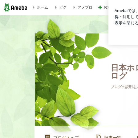
お友達2人からたく
ホーム
ピグ
アメブロ
【募集開始】マスターホロソファー講座（ベーシック）東京開催決
日本ホ
ログ
ブログの説明を
ブログトップ
記事一覧