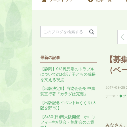
【
【募
最新の記事
（ベ
【静岡】9/3乳児期のトラブル
についてのお話 / 子どもの成長
を支える視点
2017-08-25 
【出版決定‼️】当協会会長 中壽
賀宣行著『カラダは完璧』
テーマ：
◆ブ
【出版記念イベントinくくり(大
阪交野市)】
【8/30(日)南大阪開催！ホロソ
フィー®︎お話会・施術会のご案
みなさん