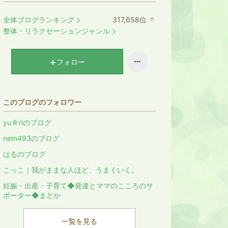
全体ブログランキング
317,658
位
↑
ラ
整体・リラクゼーションジャンル
ン
キ
ン
フォロー
グ
上
昇
このブログのフォロワー
yu☆riのブログ
nem493のブログ
はるのブログ
こっこ｜我がままな人ほど、うまくいく。
妊娠・出産・子育て◆発達とママのこころのサ
ポーター◆まどか
一覧を見る