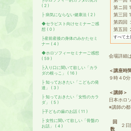
第一回 
( 2 )
第ニ回 1
第三回 
├ 病気にならない健康法 ( 2 )
第四回 
◆セラピスト向けセミナーご感
第五回 
想 ( 0 )
すべて土
├産前産後の身体のみかたセミ
ナー ( 4 )
◆ホロソフィーセミナーご感想
会場詳細
( 59 )
├入り口に聞いて欲しい「カラ
＜講座時
ダの根っこ」 ( 16 )
９時４0分
├ 知っておきたい「こどもの発
達」 ( 3 )
＜講師＞
├ 知っておきたい「女性のカラ
日本ホロ
ダ」 ( 5 )
※講師の
├子どもの歯のお話 ( 11 )
├ 女性に聞いて欲しい「骨盤の
回
２日
お話」 ( 4 )
数