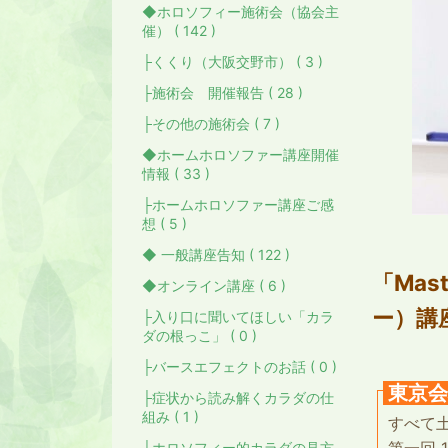
◆ホロソフィー施術会（協会主
催） ( 142 )
├くくり（大阪交野市） ( 3 )
├施術会 開催報告 ( 28 )
├その他の施術会 ( 7 )
◆ホームホロソファー講座開催
情報 ( 33 )
├ホームホロソファー講座ご感
想 ( 5 )
◆ 一般講座告知 ( 122 )
「Mas
◆オンライン講座 ( 6 )
ー）講
├入り口に聞いてほしい「カラ
ダの根っこ」 ( 0 )
├バースエフェクトのお話 ( 0 )
東京会
├症状から読み解くカラダの仕
組み ( 1 )
すべて
├ホロソフィー的カラダの見方