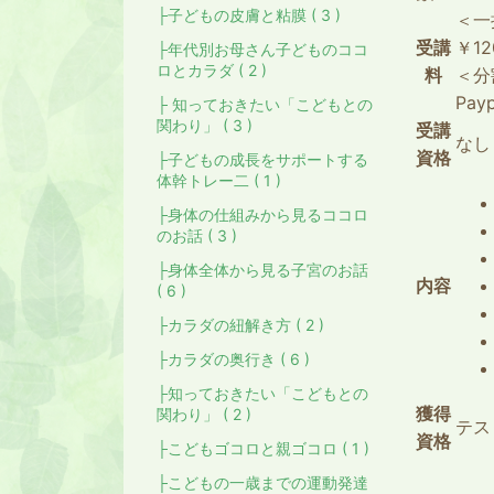
├子どもの皮膚と粘膜 ( 3 )
＜
受講
￥12
├年代別お母さん子どものココ
ロとカラダ ( 2 )
料
＜分
Pa
├ 知っておきたい「こどもとの
関わり」 ( 3 )
受講
なし
資格
├子どもの成長をサポートする
体幹トレー二 ( 1 )
├身体の仕組みから見るココロ
のお話 ( 3 )
├身体全体から見る子宮のお話
内容
( 6 )
├カラダの紐解き方 ( 2 )
├カラダの奥行き ( 6 )
├知っておきたい「こどもとの
獲得
関わり」 ( 2 )
テスト
資格
├こどもゴコロと親ゴコロ ( 1 )
├こどもの一歳までの運動発達