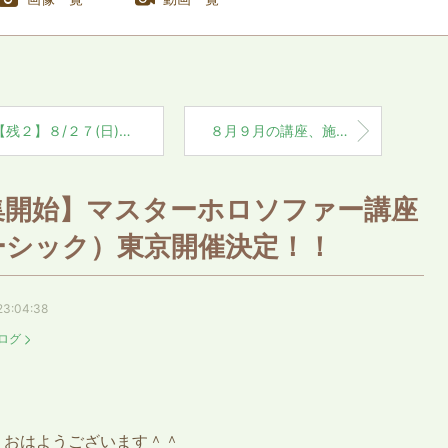
残２】８/２７(日)名古屋ホロソフィー施術会のご案内
８月９月の講座、施術会のご案内【９月八王子、渋谷講座詳細追記あり】
集開始】マスターホロソファー講座
ーシック）東京開催決定！！
23:04:38
ログ
、おはようございます＾＾