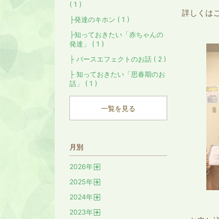
( 1 )
詳しくは
├発達のキホン ( 1 )
├知っておきたい「赤ちゃんの
発達」 ( 1 )
├ バースエフェクトのお話 ( 2 )
├ 知っておきたい「思春期のお
話」 ( 1 )
一覧を見る
月別
2026
年
開
2025
年
く
開
2024
年
く
開
2023
年
く