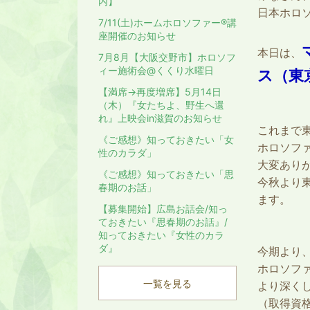
内】
日本ホロ
7/11(土)ホームホロソファー®︎講
座開催のお知らせ
本日は、
7月8月【大阪交野市】ホロソフ
ィー施術会@くくり水曜日
ス（東
【満席→再度増席】5月14日
（木）『女たちよ、野生へ還
れ』上映会in滋賀のお知らせ
これまで
《ご感想》知っておきたい「女
ホロソフ
性のカラダ」
大変あり
《ご感想》知っておきたい「思
今秋より
春期のお話」
ます。
【募集開始】広島お話会/知っ
ておきたい『思春期のお話』/
知っておきたい『女性のカラ
ダ』
今期より
ホロソフ
一覧を見る
より深く
（取得資