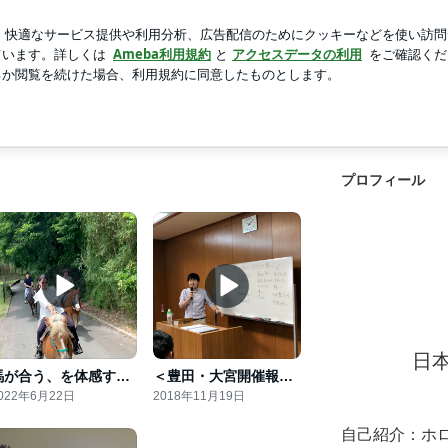
新規登録
ログイン
人気ブログ
プロフィール
日
馬が合う、を体感する。
＜豊田・大宮開催報告＞入り口に聞いて欲しいカラダの根っこのお話
022年6月22日
2018年11月19日
自己紹介：
ホ