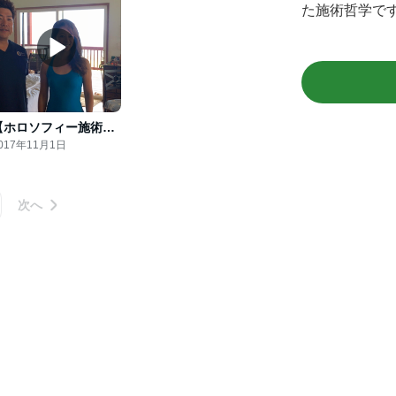
た施術哲学です
【ホロソフィー施術会inハワイ島レポート】
017年11月1日
次へ