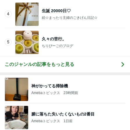
生誕 20000日♡
4
続☆まったり主婦のごきげん日記☆
久々の苦行。
5
ちりぴーごのブログ
このジャンルの記事をもっと見る
神がかってる掃除機
Amebaトピックス
23時間前
腑に落ちた失いたくないもの2番目
Amebaトピックス
1日前