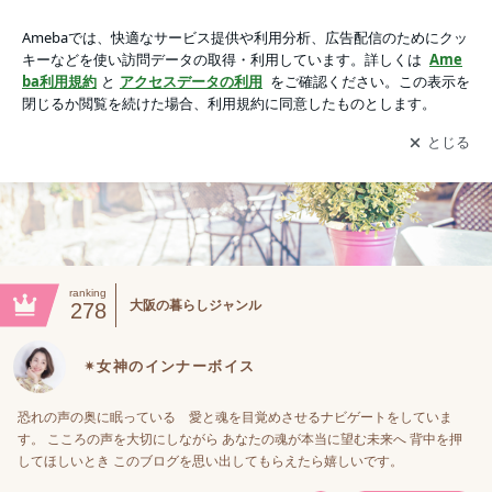
✴︎女神のインナーボイス
アプリをダウンロードして
ブログの更新通知
を受け取りまし
開く
ょう。
ranking
大阪の暮らしジャンル
278
✴︎女神のインナーボイス
恐れの声の奥に眠っている 愛と魂を目覚めさせるナビゲートをしていま
す。 こころの声を大切にしながら あなたの魂が本当に望む未来へ 背中を押
してほしいとき このブログを思い出してもらえたら嬉しいです。