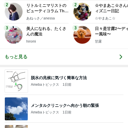
ログ
2
2
リトルミニマリストの
☆やまあこ☆さん
ビューティコラム The
ィズニー日記
little minimalist's bea
あねっさ／anessa
☆やまあこ☆
uty colum
3
3
美人になれる、たくさ
日々是甘露2〜デ
んの魔法
ー風味〜
hiromi
甘露
もっと見る
脱水の兆候に気づく簡単な方法
Amebaトピックス
1日前
メンタルクリニックへ向かう朝の緊張
Amebaトピックス
1日前