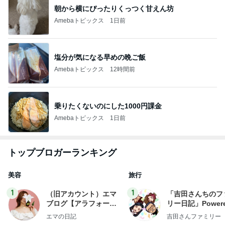
朝から横にぴったりくっつく甘えん坊
Amebaトピックス
1日前
塩分が気になる早めの晩ご飯
Amebaトピックス
12時間前
乗りたくないのにした1000円課金
Amebaトピックス
1日前
トップブロガーランキング
美容
旅行
1
1
（旧アカウント）エマ
「吉田さんちのフ
ブログ【アラフォー会
リー日記」Powere
社売却セカンドライ
y Ameba 吉田さ
エマの日記
吉田さんファミリー
フ】
ミリーオフィシャ