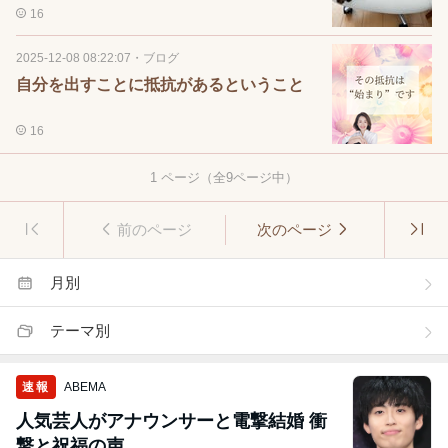
16
2025-12-08 08:22:07
・
ブログ
自分を出すことに抵抗があるということ
16
1
ページ（全
9
ページ中）
前のページ
次のページ
月別
テーマ別
速報
ABEMA
人気芸人がアナウンサーと電撃結婚 衝
撃と祝福の声