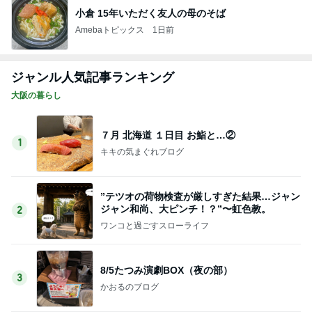
小倉 15年いただく友人の母のそば
Amebaトピックス
1日前
ジャンル人気記事ランキング
大阪の暮らし
７月 北海道 １日目 お鮨と…②
1
キキの気まぐれブログ
”テツオの荷物検査が厳しすぎた結果…ジャン
ジャン和尚、大ピンチ！？”〜虹色教。
2
ワンコと過ごすスローライフ
8/5たつみ演劇BOX（夜の部）
3
かおるのブログ