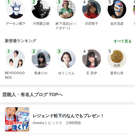
1
2
3
4
5
デーモン閣下
片岡愛之助
林下清志(ビッ
沢田聖子
金沢克彦
グダディ)
新登場ランキング
すべて見る
1
2
3
4
5
BEYOOOOO
島倉りか
ゆうこりん
石 安伊
蒼井心音
NDS
芸能人・有名人ブログ TOPへ
レジェンド松下のなんでもプレゼン！
Amebaトピックス
23時間前