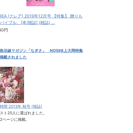
REA (クレア) 2019年12月号 【特集】 贈りも
バイブル。[本/雑誌] (雑誌) ...
40円
急沿線マガジン「なぎさ」 NO598上大岡特集
掲載されました
時間 2013年 秋号 [雑誌]
スト20人に選ばれました。
62ページに掲載。