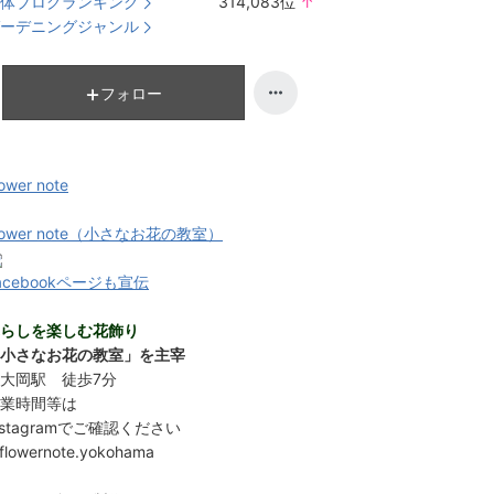
体ブログランキング
314,083
位
↑
ラ
ーデニングジャンル
ン
キ
ン
フォロー
グ
上
昇
ower note
lower note（小さなお花の教室）
acebookページも宣伝
らしを楽しむ花飾り
小さなお花の教室」を主宰
大岡駅 徒歩7分
業時間等は
nstagramでご確認ください
flowernote.yokohama