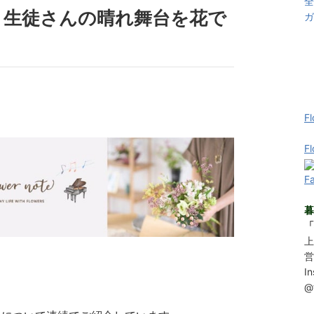
全
】生徒さんの晴れ舞台を花で
ガ
Fl
F
F
暮
「
上
営
I
@