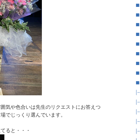
■
■
■
■k
■
■
■
■
■
|
|
雰囲気や色合いは先生のリクエストにお答えつ
|
市場でじっくり選んでいます。
|
立てると・・・
|