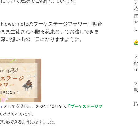
ーについて連続でご紹介しています。
フ
花
住
お
ower noteのブーケステージフラワー。舞台
し
のまま生徒さんへ贈る花束としてお渡しできま
り深い想い出の一日になりますように。
フ
お
o
ブ
載
掲
」
として商品化し、
2024年10月から
「ブーケステージフ
いただいています。
制で対応できるようになりました。