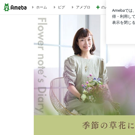
のんびりとした午後
ホーム
ピグ
アメブロ
Flower noteの フラワーギフト＆レッスン（横浜・上大岡）