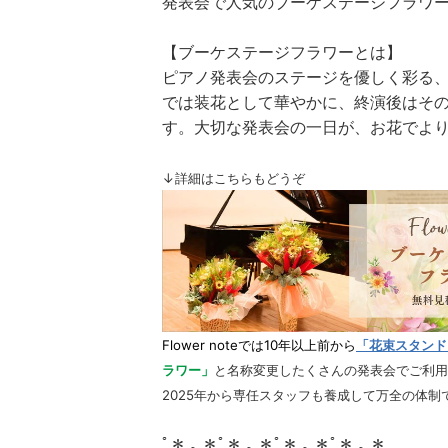
発表会で人気のブーケステージフラワ
【ブーケステージフラワーとは】
ピアノ発表会のステージを優しく彩る、Fl
では装花として華やかに、終演後はそ
す。大切な発表会の一日が、お花でよ
↓詳細はこちらもどうぞ
Flower noteでは10年以上前から
「花束スタンド
ラワー」
と名称変更したくさんの発表会でご利用
2025年から専任スタッフも養成して万全の体
ﾟ＊.｡.＊ﾟ＊.｡.＊ﾟ＊.｡.＊ﾟ＊.｡.＊