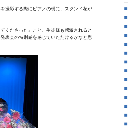
姿を撮影する際にピアノの横に、スタンド花が
■
。
■
■
してくださった』こと。生徒様も感激されると
■
、発表会の特別感を感じていただけるかなと思
■
■
■
■
■
■
■
■
■
■