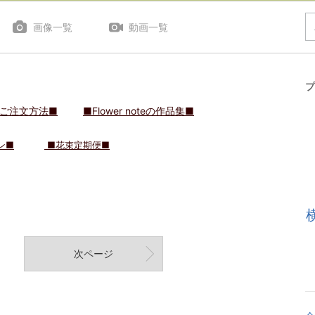
画像一覧
動画一覧
プ
ご注文方法■
■Flower noteの作品集■
ン■
■花束定期便■
次ページ