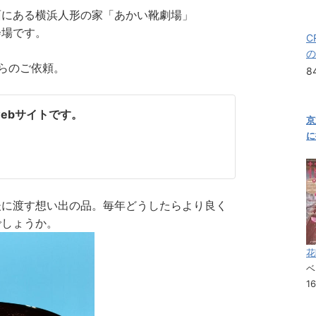
面にある横浜人形の家「あかい靴劇場」
会場です。
C
の
らのご依頼。
8
webサイトです。
京
に
後に渡す想い出の品。毎年どうしたらより良く
でしょうか。
花
ベ
1