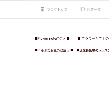
ブログトップ
記事一覧
■Flower noteのこと■
■
フラワーギフトの
■
「
小さなお花の教室
」■
■現在募集中のレッス