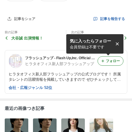
記事を報告する
記事をシェア
前の記事
次の記事
大谷誠 出演情報！
采良 出演 パナソニック「LU
気に入ったらフォロー
MIX L10」 広告
会員登録は不要です
フラッシュアップ - Flash Up,Inc. Official blog
フォロー
ヒラタオフィス新人部フラッシュアップ
ヒラタオフィス新人部フラッシュアップの公式ブログです！ 所属
タレントの活躍情報を掲載していきますので ぜひチェックしてく
ださい！
会社・広報ジャンル 52位
最近の画像つき記事