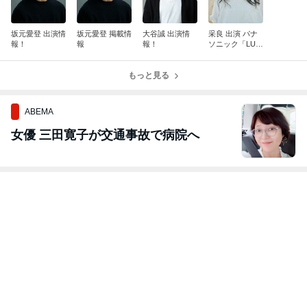
坂元愛登 出演情
坂元愛登 掲載情
大谷誠 出演情
采良 出演 パナ
報！
報
報！
ソニック「LUM
IX L10」 広告
もっと見る
ABEMA
女優 三田寛子が交通事故で病院へ