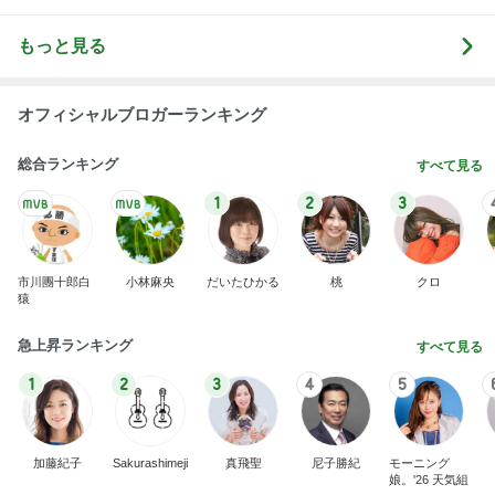
もっと見る
オフィシャルブロガーランキング
総合ランキング
すべて見る
1
2
3
市川團十郎白
小林麻央
だいたひかる
桃
クロ
猿
急上昇ランキング
すべて見る
1
2
3
4
5
加藤紀子
Sakurashimeji
真飛聖
尼子勝紀
モーニング
娘。'26 天気組