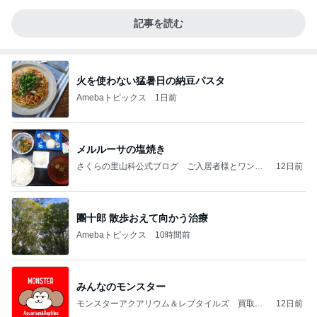
記事を読む
火を使わない猛暑日の納豆パスタ
Amebaトピックス
1日前
メルルーサの塩焼き
さくらの里山科公式ブログ ご入居者様とワンち
12日前
ゃん、猫ちゃん
團十郎 散歩おえて向かう治療
Amebaトピックス
10時間前
みんなのモンスター
モンスターアクアリウム＆レプタイルズ 買取販
12日前
売情報