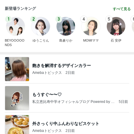
新登場ランキング
すべて見る
1
2
3
4
5
BEYOOOOO
ゆうこりん
島倉りか
MOMIママ
石 安伊
NDS
飽きを解消するデザインカラー
Amebaトピックス
2日前
もうすぐ〜〜♡
私立恵比寿中学オフィシャルブログ Powered by A
5日前
meba
外さっくり中ふんわりなビスケット
Amebaトピックス
2日前