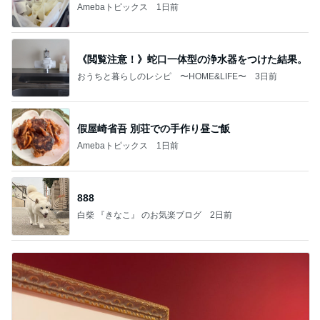
Amebaトピックス
1日前
《閲覧注意！》蛇口一体型の浄水器をつけた結果。
おうちと暮らしのレシピ 〜HOME&LIFE〜
3日前
假屋崎省吾 別荘での手作り昼ご飯
Amebaトピックス
1日前
888
白柴 『きなこ』 のお気楽ブログ
2日前