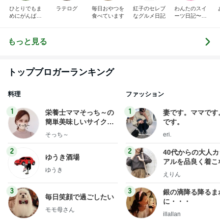
ひとりでもま
ラテログ
毎日おやつを
紅子のセレブ
わんたのスイ
めにがんばる
食べています
なグルメ日記
ーツ日記〜小
ブログ
さな幸せ♡コ
ンビニスイー
ツ〜
もっと見る
トップブロガーランキング
料理
ファッション
1
1
栄養士ママそっち～の
妻です。ママです
簡単美味しいサイクル
です。
献立
そっち～
eri.
2
2
40代からの大人
ゆうき酒場
アルを品良く着こ
ゆうき
ファッションブロ
えりん
3
3
銀の滴降る降るま
毎日笑顔で過ごしたい
に・・・
モモ母さん
illallan