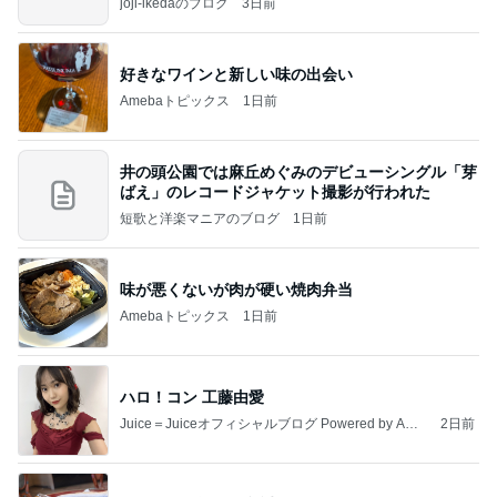
joji-ikedaのブログ
3日前
好きなワインと新しい味の出会い
Amebaトピックス
1日前
井の頭公園では麻丘めぐみのデビューシングル「芽
ばえ」のレコードジャケット撮影が行われた
短歌と洋楽マニアのブログ
1日前
味が悪くないが肉が硬い焼肉弁当
Amebaトピックス
1日前
ハロ！コン 工藤由愛
Juice＝Juiceオフィシャルブログ Powered by Ame
2日前
ba