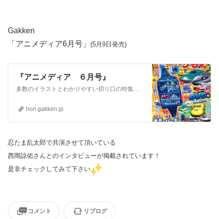
Gakken
「アニメディア6月号」
(5月9日発売)
『アニメディア ６月号』
多数のイラストとわかりやすい切り口の特集記事、ポスターなどの付録。そして投稿コーナー「アニメアイ」。最新の情報が絵を見ながら楽しんで読め、付録も飾れて読者ページにも参加できる。見て、読んで、飾って、参加できる、４倍楽しめるアニメ情報誌。
hon.gakken.jp
忍たま乱太郎で共演させて頂いている
西岡諒佑さんとのインタビューが掲載されています！
是非チェックしてみて下さい
コメント
リブログ