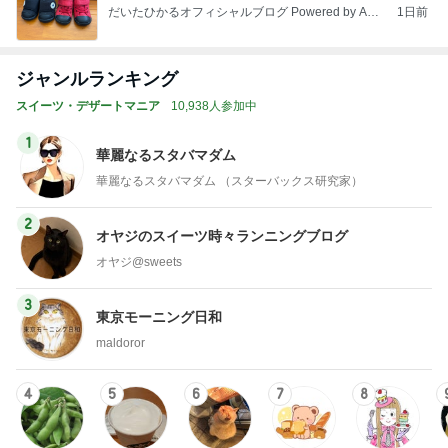
だいたひかるオフィシャルブログ Powered by Ame
1日前
ba
ジャンルランキング
スイーツ・デザートマニア
10,938人参加中
1
華麗なるスタバマダム
華麗なるスタバマダム （スターバックス研究家）
2
オヤジのスイーツ時々ランニングブログ
オヤジ@sweets
3
東京モーニング日和
maldoror
4
5
6
7
8