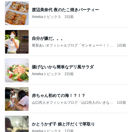
渡辺美奈代 夜のたこ焼きパーティー
Amebaトピックス
2日前
自分が嫌だ。。。
尾形あいオフィシャルブログ「サンキューー！！尾
1日前
形家です！by嫁」Powered by Ameba
揚げないから簡単なデリ風サラダ
Amebaトピックス
2日前
赤ちゃん初めての海！？！？
山口尚人オフィシャルブログ「山口尚人のいきなり
1日前
パパになったけど美容師も続けてます。」Powered
by Ameba
かとうかず子 娘と汗だくで草取り
Amebaトピックス
1日前