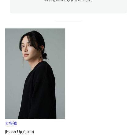
大谷誠
(Flash Up
étoile
)