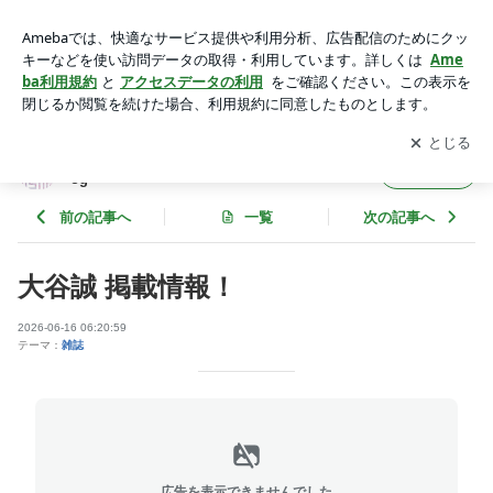
大谷誠 掲載情報！ | フラッシュアップ - Flash Up,Inc. Official b
log
アプリをダウンロードして
ブログの更新通知
を受け取りまし
開く
ょう。
フラッシュアップ - Flash Up,Inc. Official bl
フォロー
og
前の記事へ
一覧
次の記事へ
大谷誠 掲載情報！
2026-06-16 06:20:59
テーマ：
雑誌
広告を表示できませんでした