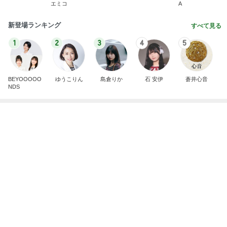
エミコ
A
新登場ランキング
すべて見る
1
2
3
4
5
BEYOOOOO
ゆうこりん
島倉りか
石 安伊
蒼井心音
NDS