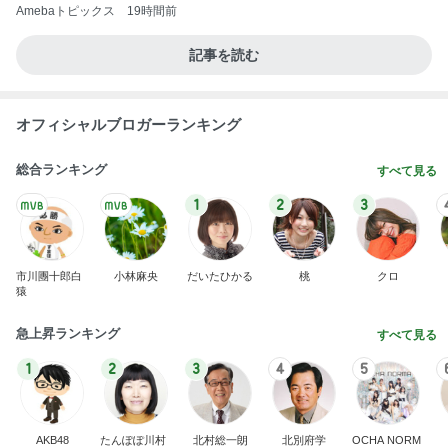
Amebaトピックス
19時間前
記事を読む
オフィシャルブロガーランキング
総合ランキング
すべて見る
1
2
3
市川團十郎白
小林麻央
だいたひかる
桃
クロ
猿
急上昇ランキング
すべて見る
1
2
3
4
5
AKB48
たんぽぽ川村
北村総一朗
北別府学
OCHA NORM