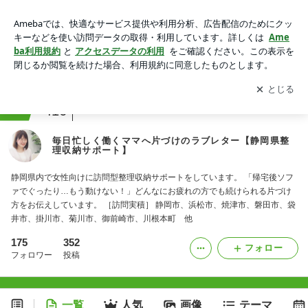
毎日忙しく働くママへ片づけのラブレター【静岡県整理収納サ
ポート】
アプリをダウンロードして
ブログの更新通知
を受け取りまし
開く
ょう。
ranking
東海の暮らしジャンル
416
毎日忙しく働くママへ片づけのラブレター【静岡県整
理収納サポート】
静岡県内で女性向けに訪問型整理収納サポートをしています。 「帰宅後ソフ
ァでぐったり…もう動けない！」どんなにお疲れの方でも続けられる片づけ
方をお伝えしています。 ［訪問実積］ 静岡市、浜松市、焼津市、磐田市、袋
井市、掛川市、菊川市、御前崎市、川根本町 他
175
352
フォロー
フォロワー
投稿
一覧
人気
画像
テーマ