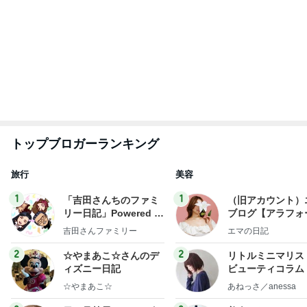
トップブロガーランキング
旅行
美容
1
1
「吉田さんちのファミ
（旧アカウント）
リー日記」Powered b
ブログ【アラフォ
y Ameba 吉田さんファ
社売却セカンドラ
吉田さんファミリー
エマの日記
ミリーオフィシャルブ
フ】
ログ
2
2
☆やまあこ☆さんのデ
リトルミニマリス
ィズニー日記
ビューティコラム 
little minimalist'
☆やまあこ☆
あねっさ／anessa
uty colum