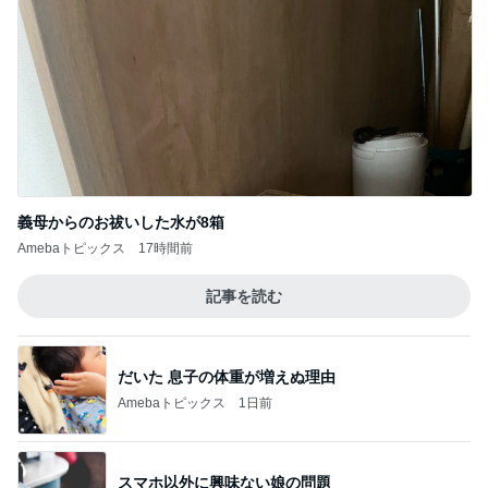
義母からのお祓いした水が8箱
Amebaトピックス
17時間前
記事を読む
だいた 息子の体重が増えぬ理由
Amebaトピックス
1日前
スマホ以外に興味ない娘の問題
Amebaトピックス
19時間前
食事のサポートが楽になった購入品