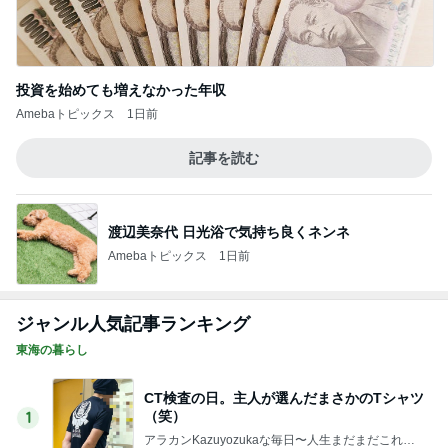
Amebaトピックス
1日前
記事を読む
渡辺美奈代 日光浴で気持ち良くネンネ
Amebaトピックス
1日前
ジャンル人気記事ランキング
東海の暮らし
CT検査の日。主人が選んだまさかのTシャツ
（笑）
1
アラカンKazuyozukaな毎日〜人生まだまだこれか
ら！
あの粕漬けが食べたい！ でも暑くて行けない
ので作りました
2
チェミ子のゆるっと日記✈︎心は常に韓国