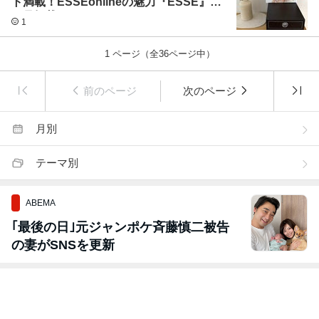
ト満載！ESSEonlineの魅力『ESSE』12
月号掲載
1
1
ページ（全
36
ページ中）
前のページ
次のページ
月別
テーマ別
ABEMA
｢最後の日｣元ジャンポケ斉藤慎二被告
の妻がSNSを更新