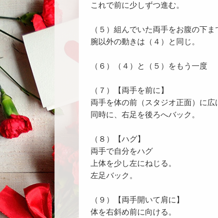
これで前に少しずつ進む。
（５）組んでいた両手をお腹の下ま
腕以外の動きは（４）と同じ。
（６）（４）と（５）をもう一度
（７）【両手を前に】
両手を体の前（スタジオ正面）に広
同時に、右足を後ろへバック。
（８）【ハグ】
両手で自分をハグ
上体を少し左にねじる。
左足バック。
（９）【両手開いて肩に】
体を右斜め前に向ける。