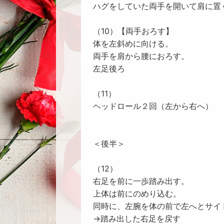
ハグをしていた両手を開いて肩に置
（10）【両手おろす】
体を左斜めに向ける。
両手を肩から腰におろす。
左足後ろ
（11）
ヘッドロール２回（左から右へ）
＜後半＞
（12）
右足を前に一歩踏み出す。
上体は前にのめり込む。
同時に、左腕を体の前で左へとサイ
→踏み出した右足を戻す