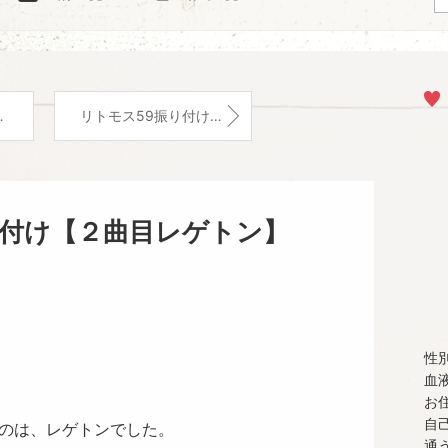
リトモス59振り付け【１曲目ウォームアップ「This is me～グレイテスト・ショーマン」】
り付け【２曲目レゲトン】
性
血
お
自
たのは、レゲトンでした。
通