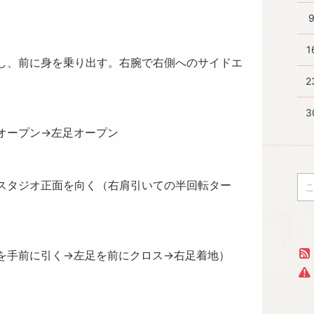
1
し、前に身を乗り出す。右腕で右側へのサイドエ
2
3
オープン→左足オープン
スタジオ正面を向く（右肩引いての半回転ター
を手前に引く→左足を前にクロス→右足着地）