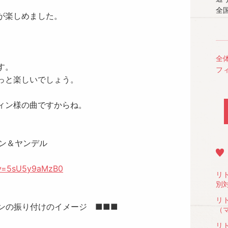
全国
が楽しめました。
全
す。
フ
っと楽しいでしょう。
ィン様の曲ですからね。
シン＆ヤンデル
?v=5sU5y9aMzB0
リ
別
リ
トンの振り付けのイメージ ■■■
（
リ