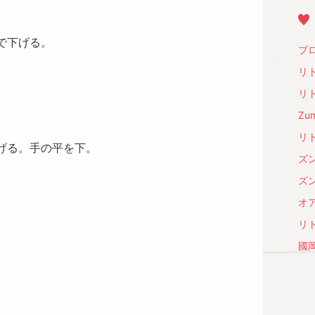
で下げる。
ブロ
リト
リト
Zum
リト
げる。手の平を下。
ズン
ズン
オア
リト
國岡徹