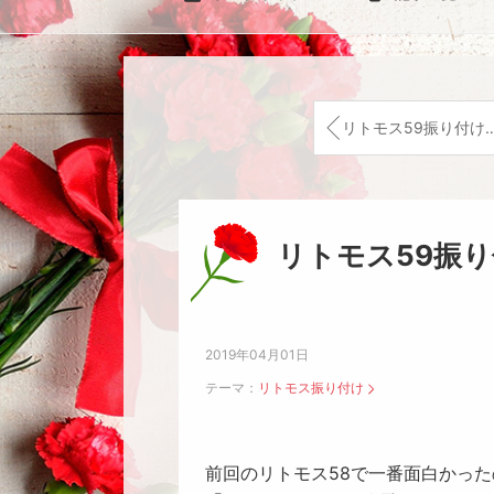
リトモス59振り付け【３曲目のセクシーダンス】
リトモス59振
2019年04月01日
テーマ：
リトモス振り付け
前回のリトモス58で一番面白かっ