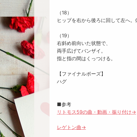
（18）
ヒップを右から後ろに回して左へ。
（19）
右斜め前向いた状態で、
両手広げてバンザイ。
指と指の間はくっつける。
【ファイナルポーズ】
ハグ
■参考
リトモス59の曲・動画・振り付け→
レゲトン曲→