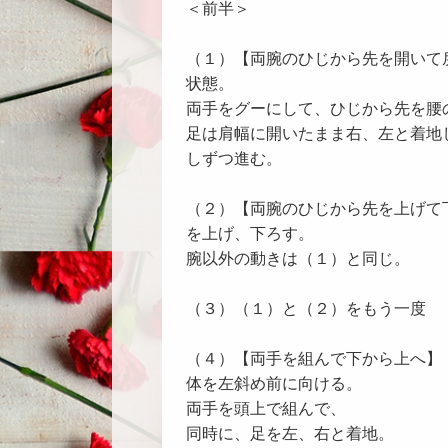
＜前半＞
（１）【両腕のひじから先を開いて
状態。
両手をグーにして、ひじから先を腰
足は肩幅に開いたまま右、左と着地
しずつ進む。
（２）【両腕のひじから先を上げて
を上げ、下ろす。
腕以外の動きは（１）と同じ。
（３）（１）と（２）をもう一度
（４）【両手を組んで下から上へ】
体を左斜め前に向ける。
両手を頭上で組んで、
同時に、足を左、右と着地。