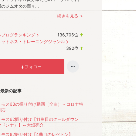
のジムオタの面々...
続きを見る ＞
体ブログランキング
136,706
位
↑
ラ
ィットネス・トレーニングジャンル
ン
392
位
↑
キ
ラ
ン
ン
グ
キ
フォロー
上
ン
昇
グ
上
最新の記事
昇
トモス63の振り付け動画（全曲）～コロナ特
対応
トモス62振り付け【11曲目のクールダウン
マドンナ）】～大畑亮介
トモス62振り付け【4曲目のレゲトン】