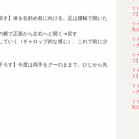
リ
プ
戻す】体を右斜め前に向ける。足は腰幅で開いた
リ
亮
の横で正面から左右へと開く→戻す
リ
していく（ギャロップ的な感じ）。これで前に少
～
リ
ゴ
下ろす】今度は両手をグーのままで、ひじから先
リ
ス
リ
～
リ
亮