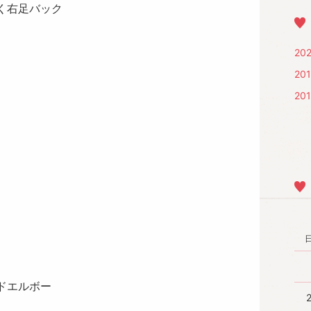
く右足バック
20
20
20
ドエルボー