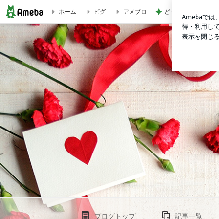
どっちが本当のマザ
ホーム
ピグ
アメブロ
リトモス59振り付け【２曲目レゲトン】 | MOVEのジム日誌
ブログトップ
記事一覧