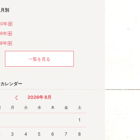
月別
20
年
開
19
年
く
開
18
年
く
開
く
一覧を見る
カレンダー
2026年 8月
日
月
火
水
木
金
土
1
2
3
4
5
6
7
8