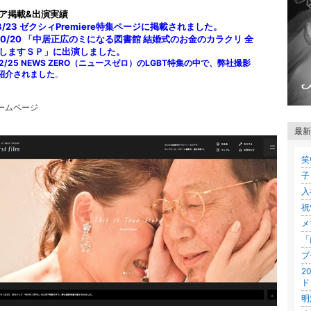
ア掲載&出演実績
 8/23 ゼクシィPremiere特集ページに掲載されました。
4 10/20 「中居正広のミになる図書館
結婚式のお金のカラクリ 全
しますＳＰ」
に出演しました。
 12/25 NEWS ZERO（ニュースゼロ）のLGBT特集の中で、弊社撮影
紹介されました
。
ームページ
最新
笑
子
入
祝
メ
「
ブ
2
ド
明