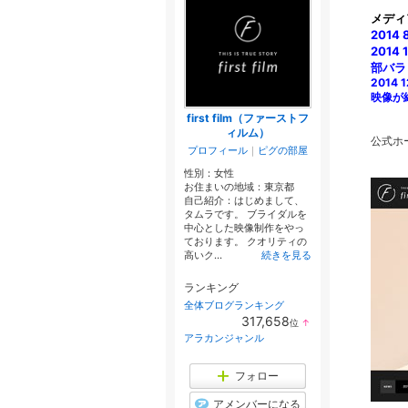
メディ
2014
201
部バラ
2014
映像が
first film（ファーストフ
ィルム）
公式ホ
プロフィール
｜
ピグの部屋
性別：
女性
お住まいの地域：
東京都
自己紹介：はじめまして、
タムラです。 ブライダルを
中心とした映像制作をやっ
ております。 クオリティの
高いク...
続きを見る
ランキング
全体ブログランキング
317,658
位
↑
ラ
アラカンジャンル
ン
キ
ン
フォロー
グ
上
アメンバーになる