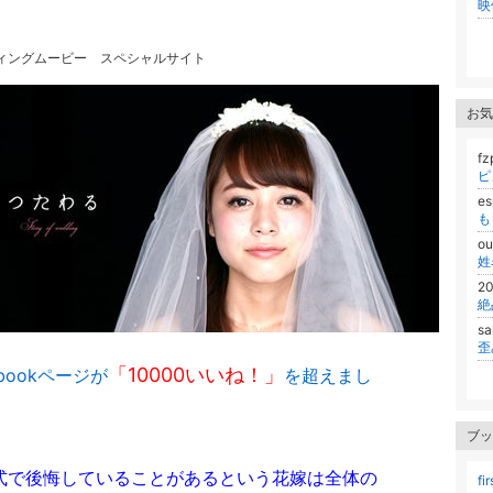
映
ィングムービー スペシャルサイト
お気
fz
ピ
e
も
o
姓
2
s
「10000いいね！」
ebookページが
を超えまし
！
ブッ
式で後悔していることがあるという花嫁は全体の
fir