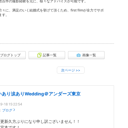
数百件の撮影経験を元に、様々なアドバイスが可能です。
々に、満足のいく結婚式を挙げて頂くため、first filmが全力でサポ
ます。
ブログトップ
記事一覧
画像一覧
次ページ
>>
いあり涙ありWedding＠アンダーズ東京
9-18 15:22:54
：
ブログ
ぶ更新久方ぶりになり申し訳ございません！！
も宮本です！