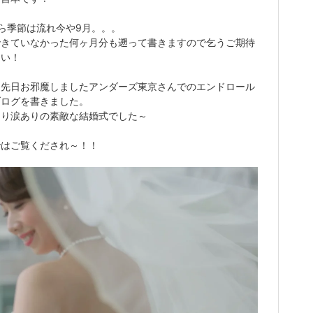
ら季節は流れ今や9月。。。
できていなかった何ヶ月分も遡って書きますので乞うご期待
さい！
は先日お邪魔しましたアンダーズ東京さんでのエンドロール
ブログを書きました。
あり涙ありの素敵な結婚式でした～
ではご覧くだされ～！！