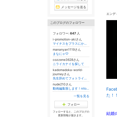
昇
メッセージを送る
エンデ
このブログのフォロワー
フォロワー:
647
人
i-promotion-akiさん
マイナスをプラスにかえて逆境から幸せをつかむ40歳からのゆるらくシンデレラ道
mananyan1119さん
まなにゃ♡
cozzene3628さん
ニライカナイを探して
kadomadoka-world-
journeyさん
先生辞めてフォトライターに。結婚して名前が回文「かどまどか」
nude210さん
動画編集致します！nito@女性動画編集者 youtube/広告/SNS/結婚式/思い出ムービー
Fac
た！
一覧を見る
フォロー
フォローすると、このブログの
結婚
更新情報が届きます。