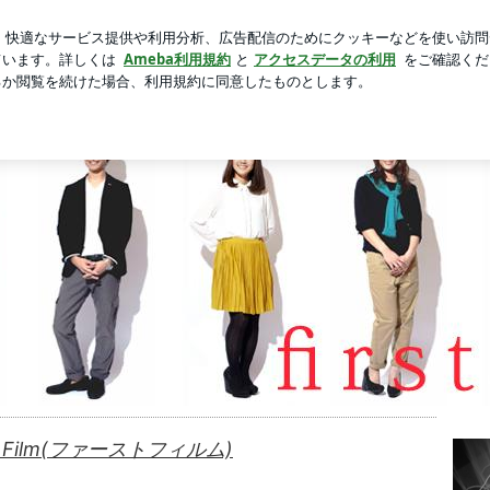
のヘルシー炒飯
芸能人ブログ
人気ブログ
新規登録
ビー制作 first filmのブログ
ールやプロフィールムービーなどの有益な情報をお届けします
st Film(ファーストフィルム)