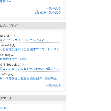
像制作★
一覧を見る
画像一覧を見る
に入りブログ
purenailさん
ュアネイル★オフィシャルブログ
space-fさん
っとお花が好きになる 週末フラワーレッスン
usa116さん
名判断鑑定士 桜沙。。。
0011119cookieさん
絶品コンシェルジュ＆ミセスモデル 内田みち代オフィシャルブログ Powered by Ameba
alon24さん
歪み・体質改善し若返る 西新宿の 美容矯正サロンNishi
一覧を見る
クマーク
st film