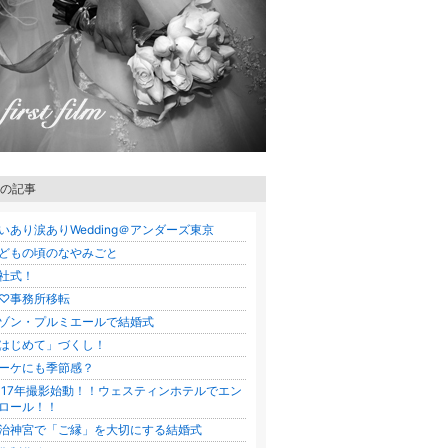
の記事
いあり涙ありWedding＠アンダーズ東京
どもの頃のなやみごと
社式！
♡事務所移転
ゾン・プルミエールで結婚式
はじめて」づくし！
ーケにも季節感？
017年撮影始動！！ウェスティンホテルでエン
ロール！！
治神宮で「ご縁」を大切にする結婚式