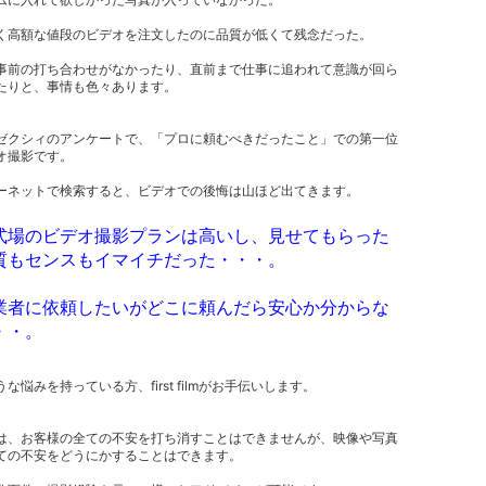
く高額な値段のビデオを注文したのに品質が低くて残念だった。
事前の打ち合わせがなかったり、直前まで仕事に追われて意識が回ら
たりと、事情も色々あります。
ゼクシィのアンケートで、「プロに頼むべきだったこと」での第一位
オ撮影です。
ーネットで検索すると、ビデオでの後悔は山ほど出てきます。
式場のビデオ撮影プランは高いし、見せてもらった
質もセンスもイマイチだった・・・。
業者に依頼したいがどこに頼んだら安心か分からな
・・。
な悩みを持っている方、first filmがお手伝いします。
は、お客様の全ての不安を打ち消すことはできませんが、映像や写真
ての不安をどうにかすることはできます。