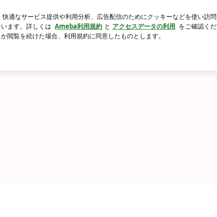
新規登録
ロ
人気のバッグ
芸能人ブログ
人気ブログ
会貢献できる人材を育成！高田裕子のアナリストな毎日 -2ペー