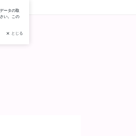
グイン
ジ目