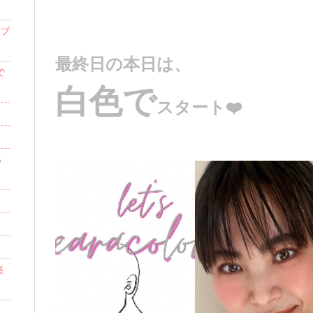
イブ
最終日の本日は、
で
白色で
スタート❤️
っ
築
日