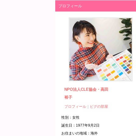
プロフィール
NPO法人CLE協会・高田
裕子
プロフィール
｜
ピグの部屋
性別：
女性
誕生日：
1977年9月2日
お住まいの地域：
海外