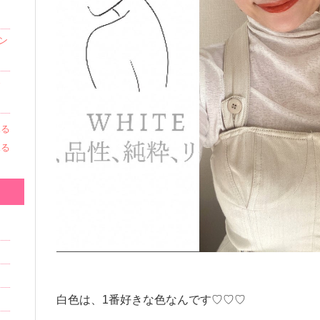
ン
為
見る
見る
白色は、1番好きな色なんです♡♡♡