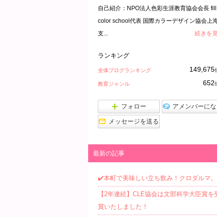
自己紹介：NPO法人色彩生涯教育協会会長 fill
color school代表 国際カラーデザイン協会上
支...
続きを
ランキング
149,675
全体ブログランキング
652
教育ジャンル
フォロー
アメンバーにな
メッセージを送る
最新の記事
✔️本町で美味しい立ち飲み！クロダルマ。
【2年連続】CLE協会は文部科学大臣賞を
賞いたしました！