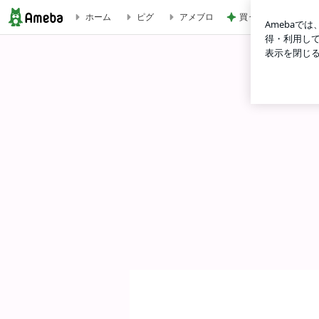
ホーム
ピグ
アメブロ
買うか迷い我慢した
【教育系NPO】教育プログラム開発・色の学びでEQを高め社