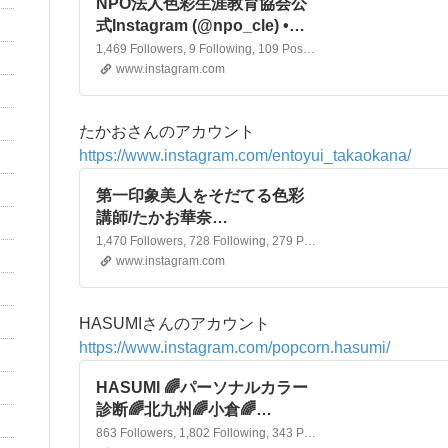
NPO法人色彩生涯教育協会公
式Instagram (@npo_cle) •
Instagram photos and
1,469 Followers, 9 Following, 109 Posts - See Instagram photos and videos from NPO法人色彩生涯教育協会公式Instagram (@npo_cle)
videos
www.instagram.com
たかおさんのアカウント
https://www.instagram.com/entoyui_takaokana/
第一印象美人をそだてる色彩
講師/たかお華奈
(@entoyui_takaokana) •
1,470 Followers, 728 Following, 279 Posts - See Instagram photos and videos from 第一印象美人をそだてる色彩講師/たかお華奈 (@entoyui_takaokana)
Instagram photos and
www.instagram.com
videos
HASUMIさんのアカウント
https://www.instagram.com/popcorn.hasumi/
HASUMI 🌈パーソナルカラー
診断🌈北九州🌈小倉🌈
(@popcorn.hasumi) •
863 Followers, 1,802 Following, 343 Posts - See Instagram photos and videos from HASUMI 🌈パーソナルカラー診断🌈北九州🌈小倉🌈 (@popcorn.hasumi)