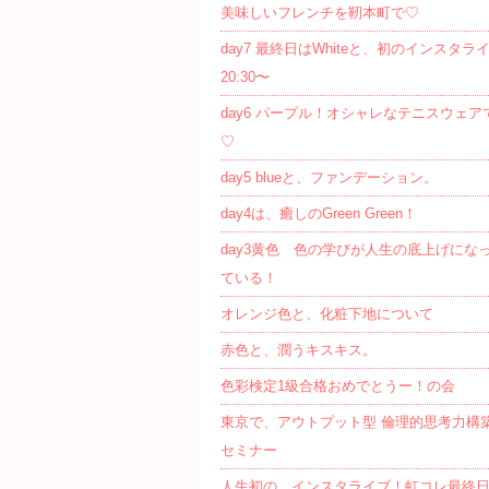
美味しいフレンチを靭本町で♡
day7 最終日はWhiteと、初のインスタラ
20:30〜
day6 パープル！オシャレなテニスウェア
♡
day5 blueと、ファンデーション。
day4は、癒しのGreen Green！
day3黄色 色の学びが人生の底上げにな
ている！
オレンジ色と、化粧下地について
赤色と、潤うキスキス。
色彩検定1級合格おめでとうー！の会
東京で、アウトプット型 倫理的思考力構
セミナー
人生初の、インスタライブ！虹コレ最終