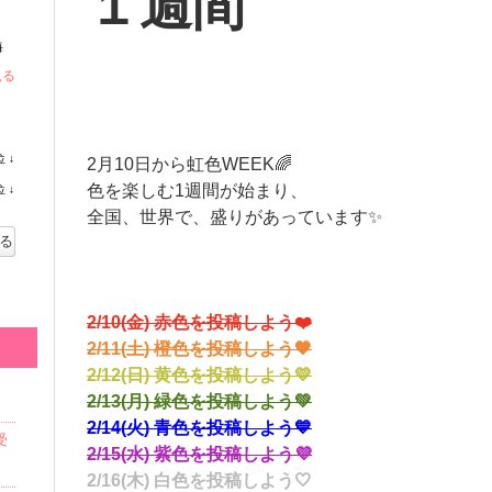
１週間
海
見る
位
↓
2月10日から虹色WEEK🌈
ラ
色を楽しむ1週間が始まり、
位
↓
ン
ラ
全国、世界で、盛りがあっています✨
キ
ン
る
ン
キ
グ
ン
下
2/10(金) 赤色を投稿しよう❤️
グ
2/11(土) 橙色を投稿しよう🧡
降
下
2/12(日) 黄色を投稿しよう💛
降
2/13(月) 緑色を投稿しよう💚
2/14(火) 青色を投稿しよう💙
受
2/15(水) 紫色を投稿しよう💜
2/16(木) 白色を投稿しよう🤍