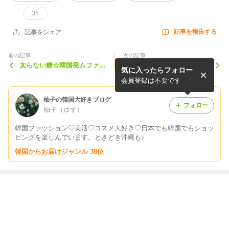
35
記事を報告する
記事をシェア
前の記事
次の記事
太らない糖☆韓国発ムファダ
7月ソウル 【弘大】ソウル
気に入ったらフォロー
ンのアルロースでマドレーヌ
で絶対食べたかったもの
作ってみたよ〜‼️
会員登録は不要です
柚子の韓国大好きブログ
フォロー
柚子（ゆず）
韓国ファッション♡美活♡コスメ大好き♡日本でも韓国でもショッ
ピングを楽しんでいます。ときどき沖縄も♪
韓国からお届けジャンル 38位
最近の画像つき記事