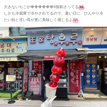
大きないちごが🍓🍓🍓🍓🍓🍓6個刺さってる
しかも冷蔵庫で冷やされてるので、暑い日に、ひんやり冷
たい飴と甘い苺が更に美味しく感じるよ