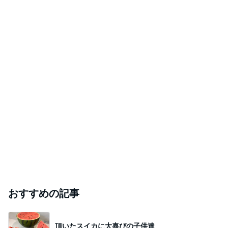
Amebaトピックス
1日前
びっくりするほど靴消臭パウダー!!
Amebaトピックス
18時間前
古村比呂 風が気持ち良かった散歩
Amebaトピックス
2日前
割引のおすしと刺身の盛り合わせ
Amebaトピックス
9時間前
#
弘大
オブリージュ医院【新しくなったホームページの