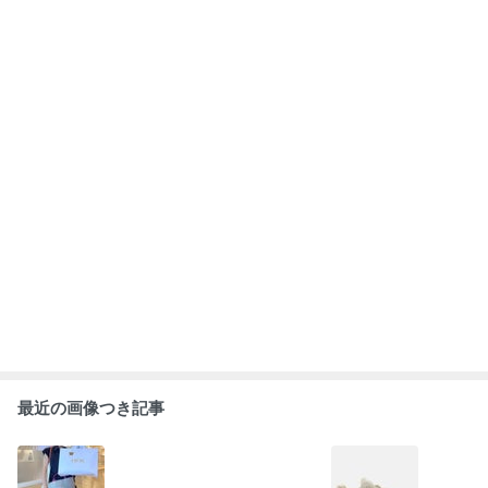
飛び立つ前の関
韓国ダイソー☆
まぶたのたるみ
娘から頼まれた
空でのお買い物
欲しかった物が
にリフトセラム
日本で完売のニ
☆エルメス〜デ
買えた！
ューバランス
ィオール購入品
もっと見る
ABEMA
｢人生を共に｣ 前田敦子 喜びの報告に祝
福の声