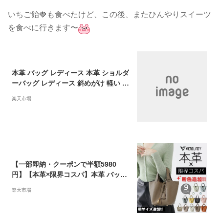
いちご飴🍓も食べたけど、この後、またひんやりスイーツ
を食べに行きます〜
本革 バッグ レディース 本革 ショルダ
ーバッグ レディース 斜めがけ 軽い 本
革バッグ レザー マザーズバッグ 軽量
楽天市場
本革バッグ レザー 旅行バッグ 牛革 ベ
ジタブルタンニン レザー 大容量 鞄 か
ばん 肩掛け 通勤 仕事 オシャレ お洒
落 春 夏 母の日
【一部即納・クーポンで半額5980
円】【本革×限界コスパ】本革 バッグ
レディース ショルダーバッグ 大人 ト
楽天市場
ートバッグ レザー ボストンバッグ セ
レモニー 小さめ 軽量 軽い牛革 上品
かわいい 入学 卒業 ママスーツバッグ