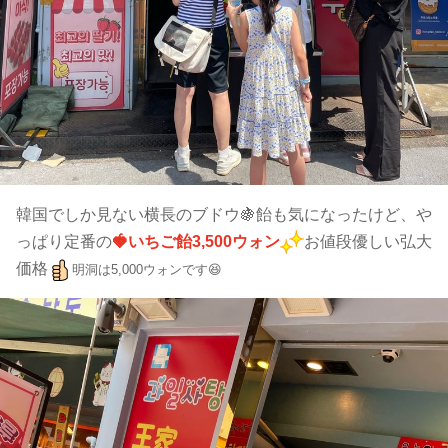
韓国でしか見ない横長のブドウ🍇飴も気になったけど、や
っぱり定番の
🍓いちご飴3,500ウォン
お値段優しい弘大
価格
明洞は5,000ウォンです😆