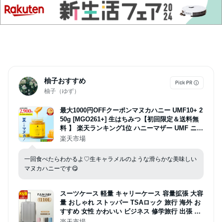
柚子おすすめ
柚子（ゆず）
最大1000円OFFクーポンマヌカハニー UMF10+ 2
50g [MGO261+] 生はちみつ【初回限定＆送料無
料 】 楽天ランキング1位 ハニーマザー UMF ニュ
ージーランド 非加熱 無添加 無加工 喉 痛み ケア
楽天市場
抗菌力 美容 ダイエット 腸活 蜂蜜 100％ ；
一回食べたらわかるよ♡生キャラメルのような滑らかな美味しい
マヌカハニーです😋
スーツケース 軽量 キャリーケース 容量拡張 大容
量 おしゃれ ストッパー TSAロック 旅行 海外 お
すすめ 女性 かわいい ビジネス 修学旅行 出張 S
サイズ Mサイズ Lサイズ お盆 小型 中型 大型 TA
楽天市場