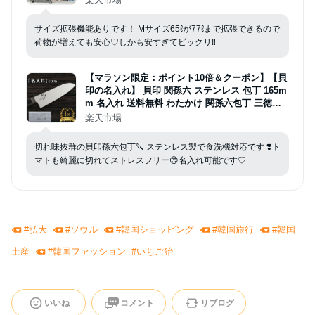
NOBI【キャンペーン参加で3年間品質保証獲
得！】
サイズ拡張機能ありです！ Mサイズ65ℓが77ℓまで拡張できるので
荷物が増えても安心♡しかも安すぎてビックリ‼️
【マラソン限定：ポイント10倍＆クーポン】【貝
印の名入れ】 貝印 関孫六 ステンレス 包丁 165m
m 名入れ 送料無料 わたかけ 関孫六包丁 三徳包
丁 16.5cm kai 退職祝い ギフト 贈り物 プレゼン
楽天市場
ト 新生活 一人暮らし 名入れ 包丁 名 入れ
切れ味抜群の貝印孫六包丁🔪 ステンレス製で食洗機対応です ❣️ト
マトも綺麗に切れてストレスフリー😊名入れ可能です♡
#
弘大
#
ソウル
#
韓国ショッピング
#
韓国旅行
#
韓国
土産
#
韓国ファッション
#
いちご飴
いいね
コメント
リブログ