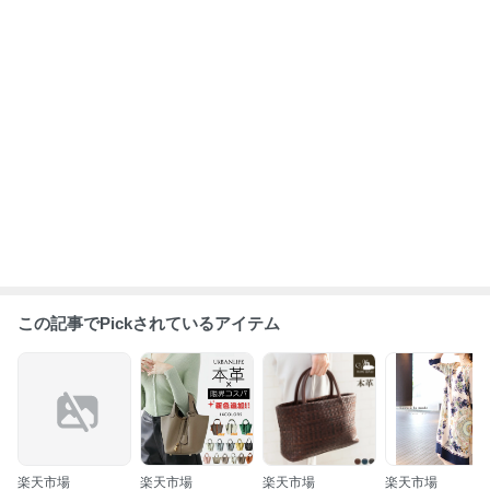
本革 バッグ レ
【楽天1位・全
■4月マラソンM
エレガントさ
ディース 本革
色再入荷！クー
AX1500円OFF
目を奪われる
ショルダーバッ
ポンで半額6280
クーポンあり！
カーフ柄ワン
20件の記事
50件以上の記事
13件の記事
6件の記事
グ レディース
円】【新色追
■ [IMAIBAG] 本
ース レディー
斜めがけ 軽い
加】本革 バッグ
革 ハンドバッグ
ファッション 
本革バッグ レザ
レディース ショ
メッシュ ポニー
ンピース チュ
ー マザーズバッ
ルダーバッグ 大
メッシュ レディ
ック 紺 ネイビ
グ 軽量 本革バ
人 トートバッグ
ース ポニーメッ
ー ミモレ 大人
ッグ レザー 旅
レザー ボストン
シュ エレガント
可愛い 40代 レ
行バッグ 牛革
バッグ セレモニ
本革 馬革 ギフ
ディースファ
ベジタブルタン
ー 小さめ 軽量
ト 贈り物 成人
ション 50代女
ニン レザー 大
軽い牛革 上品
祝 就職祝 誕生
ファッション 6
容量 鞄 かばん
かわいい 入学
日 本革製ギフト
代 ミセスファ
肩掛け 通勤 仕
卒業 ママスーツ
プレゼント
ション サワア
事 オシャレ お
バッグ プレゼン
モード sawaal
洒落 春 夏 母の
ト ギフト ブラ
mode otona 
日
ンド 鞄 女性
alamode