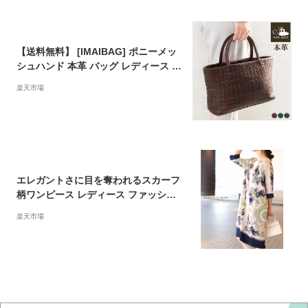
プレゼント ギフト ブランド 鞄 女性
【送料無料】 [IMAIBAG] ポニーメッ
シュハンド 本革 バッグ レディース ハ
ンドバッグ ポニーメッシュ エレガン
楽天市場
ト 本革 馬革 ギフト 贈り物 成人祝 就
職祝 誕生日 本革製ギフト プレゼント
イマイバッグ 母の日 人気
エレガントさに目を奪われるスカーフ
柄ワンピース レディース ファッショ
ン ワンピース チュニック 紺 ネイビー
楽天市場
ミモレ 大人可愛い 40代 レディースフ
ァッション 50代女性 ファッション 60
代 ミセスファッション サワアラモー
ド sawaalamode otona ◆alamode