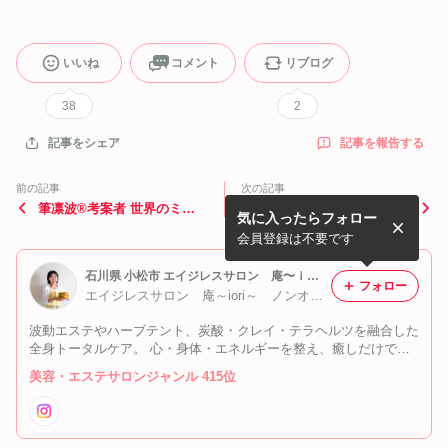
いいね
コメント
リブログ
38
2
記事を報告する
記事をシェア
前の記事
次の記事
筆凛波®考案者 世界のミホ
炭酸を知っていると人生が何
気に入ったらフォロー
オガサハラの魅力
倍も得した気分になる❗
会員登録は不要です
石川県 小松市 エイジレスサロン 庵〜ｉｏｒｉ〜 ノンオイルシフォンケーキ専門店IORI
フォロー
エイジレスサロン 庵～iori～ ノンオイルシフォンケーキ専門店IORI 福井 幸代
波動エステやハーブテント、炭酸・クレイ・テラヘルツを融合した
全身トータルケア。 心・身体・エネルギーを整え、癒しだけでな
く変化を実感できる施術を提供。 ノンオイルシフォンケーキ専門
美容・エステサロンジャンル 415位
店として内側からの美しさもサポート。