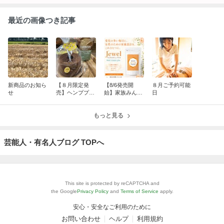
最近の画像つき記事
新商品のお知ら
【８月限定発
【8/6発売開
８月ご予約可能
せ
売】ヘンププロ
始】家族みんな
日
テイン入りノン
の栄養習慣に｜
オイルチョコシ
Jewel マルチビ
フォンケーキ
もっと見る
タミンプラスが
リニューアル！
芸能人・有名人ブログ TOPへ
This site is protected by reCAPTCHA and
the Google
Privacy Policy
and
Terms of Service
apply.
安心・安全なご利用のために
お問い合わせ
ヘルプ
利用規約