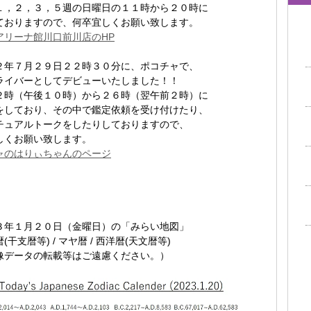
１，２，３，５週の日曜日の１１時から２０時に
ておりますので、何卒宜しくお願い致します。
アリーナ館川口前川店のHP
２年７月２９日２２時３０分に、ポコチャで、
ライバーとしてデビューいたしました！！
２時（午後１０時）から２６時（翌午前２時）に
をしており、その中で鑑定依頼を受け付けたり、
チュアルトークをしたりしておりますので、
しくお願い致します。
ャのはりぃちゃんのページ
３年１月２０日（金曜日）の「みらい地図」
干支暦等) / マヤ暦 / 西洋暦(天文暦等)
像データの転載等はご遠慮ください。）