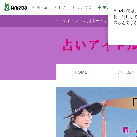
ホーム
ピグ
アメブロ
平原綾香 父代わり
占いアイドル「ふぇありー・はりぃ」の魔法日記
占いアイドル「ふぇありー・はりぃ」の魔法日記
HOME
ホームペ