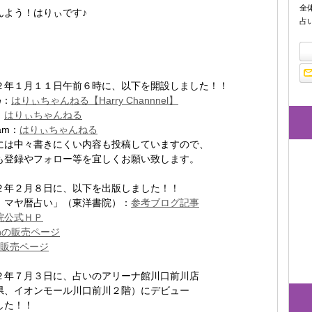
全
んよう！はりぃです♪
占
２年１月１１日午前６時に、以下を開設しました！！
e：
はりぃちゃんねる【Harry Channnel】
：
はりぃちゃんねる
ram：
はりぃちゃんねる
には中々書きにくい内容も投稿していますので、
も登録やフォロー等を宜しくお願い致します。
２年２月８日に、以下を出版しました！！
 マヤ暦占い」（東洋書院）：
参考ブログ記事
院公式ＨＰ
onの販売ページ
oの販売ページ
２年７月３日に、占いのアリーナ館川口前川店
県、イオンモール川口前川２階）にデビュー
した！！