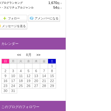
1,670
体ブログランキング
位
↓
ラ
54
い・スピリチュアルジャンル
位
↓
ン
ラ
キ
ン
ン
キ
フォロー
アメンバーになる
グ
ン
下
グ
メッセージを送る
降
下
降
カレンダー
<<
8月
>>
日
月
火
水
木
金
土
1
2
3
4
5
6
7
8
9
10
11
12
13
14
15
16
17
18
19
20
21
22
23
24
25
26
27
28
29
30
31
このブログのフォロワー