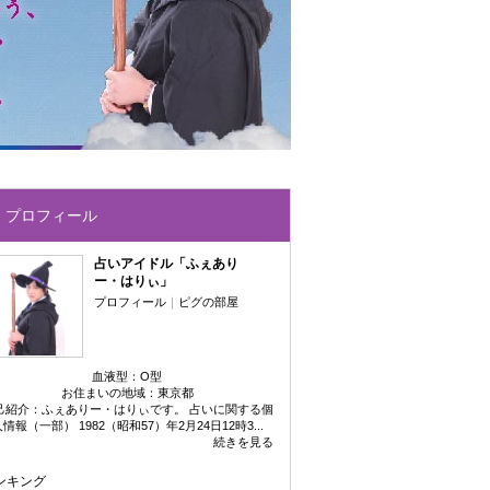
プロフィール
占いアイドル「ふぇあり
ー・はりぃ」
プロフィール
｜
ピグの部屋
血液型：
O型
お住まいの地域：
東京都
己紹介：ふぇありー・はりぃです。 占いに関する個
情報（一部） 1982（昭和57）年2月24日12時3...
続きを見る
ンキング