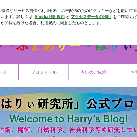
新規登録
ロ
市村正親の言葉
芸能人ブログ
人気ブログ
ージ
プロフィール
占いのご依頼
お