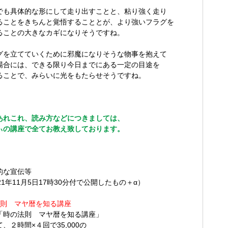
でも具体的な形にして走り出すことと、粘り強く走り
ことをきちんと覚悟することとが、より強いフラグを
ことの大きなカギになりそうですね。
グを立てていくために邪魔になりそうな物事を抱えて
合には、できる限り今日までにある一定の目途を
ことで、みらいに光をもたらせそうですね。
あれこれ、読み方などにつきましては、
の講座で全てお教え致しております。
的な宣伝等
1年11月5日17時30分付で公開したもの＋α）
法則 マヤ暦を知る講座
「時の法則 マヤ暦を知る講座」
、２時間×４回で35,000の