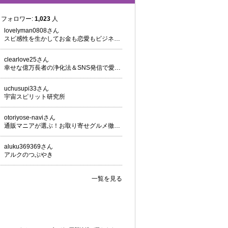
フォロワー:
1,023
人
lovelyman0808さん
スピ感性を生かしてお金も恋愛もビジネスも丸ごと次元上昇！
clearlove25さん
幸せな億万長者の浄化法＆SNS発信で愛を出しながら自由で豊かなライフスタイルを掴む方法♡Mako
uchusupi33さん
宇宙スピリット研究所
otoriyose-naviさん
通販マニアが選ぶ！お取り寄せグルメ徹底レビュー
aluku369369さん
アルクのつぶやき
一覧を見る