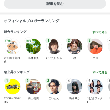
記事を読む
オフィシャルブロガーランキング
総合ランキング
すべて見る
1
2
3
市川團十郎白
小林麻央
だいたひかる
桃
クロ
猿
急上昇ランキング
すべて見る
1
2
3
4
5
EBiDAN 39&Ki
高山善廣
こいたん
島倉りか
つばきファク
DS
トリー