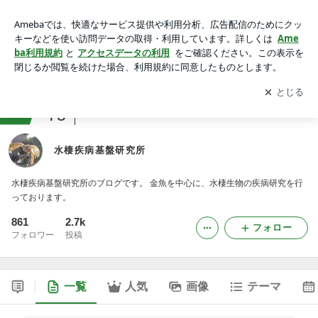
水棲疾病基盤研究所
アプリをダウンロードして
ブログの更新通知
を受け取りまし
開く
ょう。
ranking
75
珍しいペットとの生活ジャンル
水棲疾病基盤研究所
水棲疾病基盤研究所のブログです。 金魚を中心に、水棲生物の疾病研究を行
っております。
861
2.7k
フォロー
フォロワー
投稿
一覧
人気
画像
テーマ