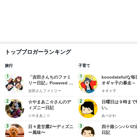
トップブロガーランキング
旅行
子育て
1
1
「吉田さんちのファミ
kosodatefulな毎
リー日記」Powered b
オギャ子の暴走～
y Ameba 吉田さんファ
吉田さんファミリー
オギャ子
ミリーオフィシャルブ
ログ
2
2
☆やまあこ☆さんのデ
日曜日は９時まで
ィズニー日記
い。
☆やまあこ☆
あべかわ
3
3
日々是甘露2〜ディズニ
四十路シンパパの
ー風味〜
日記