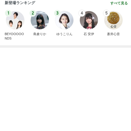
新登場ランキング
すべて見る
1
2
3
4
5
BEYOOOOO
島倉りか
ゆうこりん
石 安伊
蒼井心音
NDS