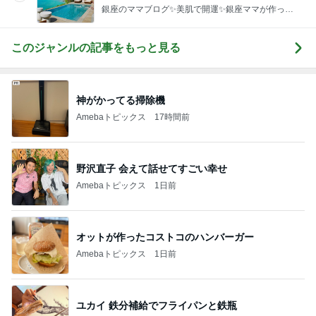
運UP これが正解
銀座のママブログ✨美肌で開運✨銀座ママが作った
化粧品✨銀座クラブ高嶋25歳で開店✨高嶋りえ子
お着物でエルメス バーキン コーデ
このジャンルの記事をもっと見る
神がかってる掃除機
Amebaトピックス
17時間前
野沢直子 会えて話せてすごい幸せ
Amebaトピックス
1日前
オットが作ったコストコのハンバーガー
Amebaトピックス
1日前
ユカイ 鉄分補給でフライパンと鉄瓶