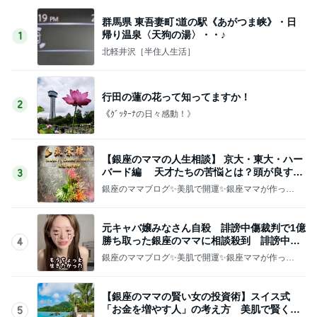
群馬県 東吾妻町∶道の駅《あがつま峡》・日
帰り温泉〈天狗の湯〉・・♪
1
北軽井沢［半住人生活］
行田の蓮の花って知ってますか！
2
《ｸﾞｯﾀｰﾅの日々感動！》
【銀座のママの人生相談】 京大・東大・ハー
バード編 天才たちの苦悩とは？頭が良すぎ
3
て悩む人
銀座のママブログ✨美肌で開運✨銀座ママが作った
化粧品✨銀座クラブ高嶋25歳で開店✨高嶋りえ子
お着物でエルメス バーキン コーデ
元キャバ嬢みなさん自殺 誹謗中傷裁判で1億
勝ち取った銀座のママに相談殺到 誹謗中傷
4
は正義じゃない
銀座のママブログ✨美肌で開運✨銀座ママが作った
化粧品✨銀座クラブ高嶋25歳で開店✨高嶋りえ子
お着物でエルメス バーキン コーデ
【銀座のママの賢い女の投資術】スイス式
「お金を増やす人」の考え方 美肌で賢く金
5