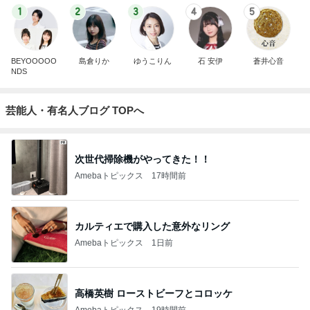
1
2
3
4
5
BEYOOOOO
島倉りか
ゆうこりん
石 安伊
蒼井心音
NDS
芸能人・有名人ブログ TOPへ
次世代掃除機がやってきた！！
Amebaトピックス
17時間前
カルティエで購入した意外なリング
Amebaトピックス
1日前
高橋英樹 ローストビーフとコロッケ
Amebaトピックス
19時間前