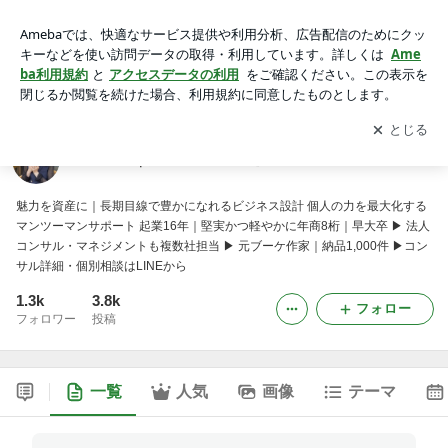
石井春菜｜人生とビジネスを整える伴走型コンサル
アプリをダウンロードして
ブログの更新通知
を受け取りまし
開く
ょう。
石井春菜｜人生とビジネスを整える伴走型コンサル
魅力を資産に｜長期目線で豊かになれるビジネス設計 個人の力を最大化する
マンツーマンサポート 起業16年｜堅実かつ軽やかに年商8桁｜早大卒 ▶ 法人
コンサル・マネジメントも複数社担当 ▶ 元ブーケ作家｜納品1,000件 ▶︎コン
サル詳細・個別相談はLINEから
1.3k
3.8k
フォロー
フォロワー
投稿
一覧
人気
画像
テーマ