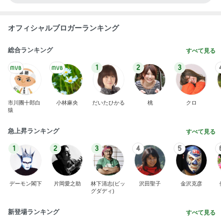
オフィシャルブロガーランキング
総合ランキング
すべて見る
1
2
3
市川團十郎白
小林麻央
だいたひかる
桃
クロ
猿
急上昇ランキング
すべて見る
1
2
3
4
5
デーモン閣下
片岡愛之助
林下清志(ビッ
沢田聖子
金沢克彦
グダディ)
新登場ランキング
すべて見る