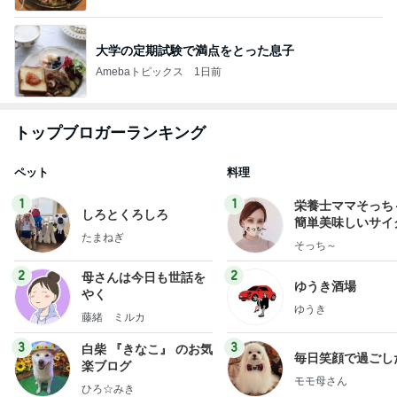
大学の定期試験で満点をとった息子
Amebaトピックス
1日前
トップブロガーランキング
ペット
料理
1
1
栄養士ママそっち
しろとくろしろ
簡単美味しいサイ
たまねぎ
献立
そっち～
2
2
母さんは今日も世話を
ゆうき酒場
やく
ゆうき
藤緒 ミルカ
3
3
白柴 『きなこ』 のお気
毎日笑顔で過ごし
楽ブログ
モモ母さん
ひろ☆みき