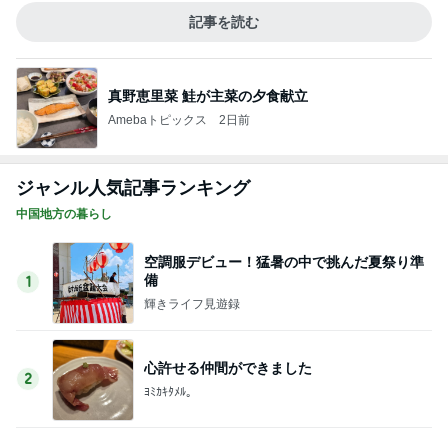
記事を読む
真野恵里菜 鮭が主菜の夕食献立
Amebaトピックス
2日前
ジャンル人気記事ランキング
中国地方の暮らし
空調服デビュー！猛暑の中で挑んだ夏祭り準
備
1
輝きライフ見遊録
心許せる仲間ができました
2
ﾖﾐｶｷﾀﾒﾙ。