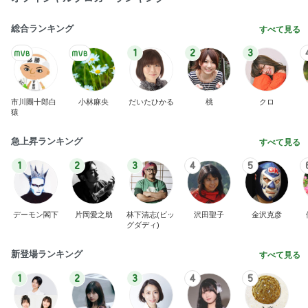
総合ランキング
すべて見る
1
2
3
市川團十郎白
小林麻央
だいたひかる
桃
クロ
猿
急上昇ランキング
すべて見る
1
2
3
4
5
デーモン閣下
片岡愛之助
林下清志(ビッ
沢田聖子
金沢克彦
グダディ)
新登場ランキング
すべて見る
1
2
3
4
5