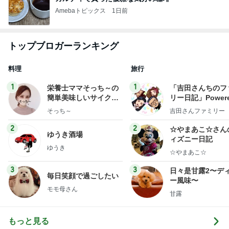
Amebaトピックス
1日前
トップブロガーランキング
料理
旅行
1
1
栄養士ママそっち～の
「吉田さんちのフ
簡単美味しいサイクル
リー日記」Powere
献立
y Ameba 吉田さ
そっち～
吉田さんファミリー
ミリーオフィシャ
ログ
2
2
☆やまあこ☆さん
ゆうき酒場
ィズニー日記
ゆうき
☆やまあこ☆
3
3
日々是甘露2〜デ
毎日笑顔で過ごしたい
ー風味〜
モモ母さん
甘露
もっと見る