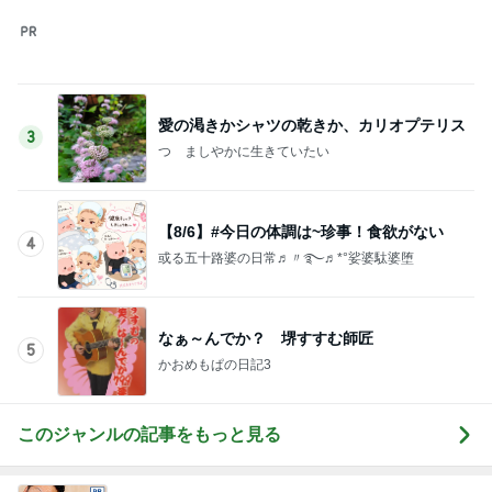
愛の渇きかシャツの乾きか、カリオプテリス
3
つゝましやかに生きていたい
【8/6】#今日の体調は~珍事！食欲がない
4
或る五十路婆の日常♬〃࿐♬*°娑婆駄婆堕
なぁ～んでか？ 堺すすむ師匠
5
かおめもぱの日記3
このジャンルの記事をもっと見る