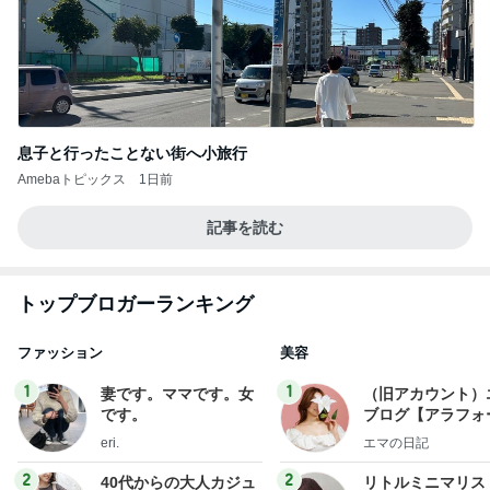
息子と行ったことない街へ小旅行
Amebaトピックス
1日前
記事を読む
トップブロガーランキング
ファッション
美容
1
1
妻です。ママです。女
（旧アカウント）
です。
ブログ【アラフォ
社売却セカンドラ
eri.
エマの日記
フ】
2
2
40代からの大人カジュ
リトルミニマリス