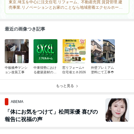
東京.埼玉を中心に注文住宅.リフォーム、不動産売買.賃貸管理.建
売事業.リノベーションとお家のことなら地域密着エクセルホーム
へお任せください。 創業30周年を迎え更に皆様から愛されるよう
努めて参ります。
最近の画像つき記事
中板橋⛑️マンシ
中東情勢におけ
窓リフォーム⭐️
外壁プレミアム
ョン改装工事
る建築資材の遅
住宅省エネ2026
塗料にて工事⛑️
延
もっと見る
ABEMA
「体にお気をつけて」松岡茉優 喜びの
報告に祝福の声