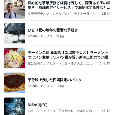
良心的な事業所ほど経営は苦しく、障害ある子の居
場所「放課後デイサービス」で深刻化する理念と現
実の
立石美津子オフィシャルブログ「テキトー母さんの
1日前
すすめ」Powered by Ameba
ひとり親の毎年の憂鬱な手続き
Amebaトピックス
2日前
ラーメン二郎 新潟店【新潟市中央区】ラーメン小
つけメン変更 ツルパツ麺が旨い新潟二郎のつけ麺
主に新潟グルメとラーメン食べ歩きのよしなしご
14日前
と
半分以上残した四国限定のパスタ
Amebaトピックス
1日前
NISA①(;'∀')
パラスジュエリー（白美女神宝珠）の夢の記録
14日前
（続編）