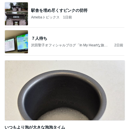
駅舎を埋め尽くすピンクの切符
Amebaトピックス
1日前
７人待ち
沢田聖子オフィシャルブログ「In My Heartな旅日
2日前
記」by Ameba
いつもより泡が大きな泡泡タイム