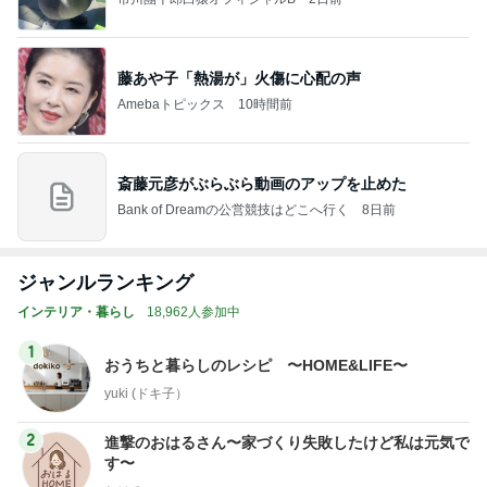
藤あや子「熱湯が」火傷に心配の声
Amebaトピックス
10時間前
斎藤元彦がぶらぶら動画のアップを止めた
Bank of Dreamの公営競技はどこへ行く
8日前
ジャンルランキング
インテリア・暮らし
18,962人参加中
1
おうちと暮らしのレシピ 〜HOME&LIFE〜
yuki (ドキ子）
2
進撃のおはるさん〜家づくり失敗したけど私は元気で
す〜