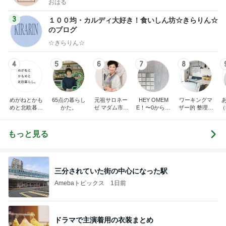
おはる
3
１００均・カルディ大好き！食いしん坊☆きらりん☆
のブログ
☆きらりん☆
4
5
6
7
8
めがねとかも
65点の暮らし
元祖サロネー
HEY OMEM
ワーキングマ
めと北欧暮ら
かた。
ゼ マダム市川
E！〜0からの
ザー的 整理収
（
し
のほのぼのブ
家づくり〜
納 ＆ 北欧イン
ログ
テリア
もっと見る
三分されていた街の中心になった駅
Amebaトピックス
1日前
ドラマで主演着用の衣装まとめ