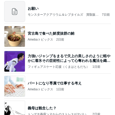
お願い
モンスターアクアリウム＆レプタイルズ 買取販売
7日前
情報
宮古島で食べた鮮度抜群の鮪
Amebaトピックス
2日前
力強いジャンプをまるで天上の美しさのように軽や
かに着氷その芸術性によって心奪われる魔法を織り
なす
フィギュアスケート応援（くまはともだち）
1日前
パートになり専属で仕事する考え
Amebaトピックス
1日前
義母は観念した？
トンデモ義母ンヌからのストレスがヤバい。
2日前