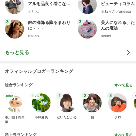
アルを品良く着こなす
ビューティコラム 
ファッションブログ
little minimalist'
えりん
あねっさ／anessa
uty colum
3
3
銀の滴降る降るまわり
美人になれる、た
に・・・
んの魔法
illallan
hiromi
もっと見る
オフィシャルブロガーランキング
総合ランキング
すべて見る
1
2
3
市川團十郎白
小林麻央
だいたひかる
桃
クロ
猿
急上昇ランキング
すべて見る