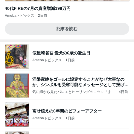
40代FIREの7月の資産増減198万円
Amebaトピックス
2日前
記事を読む
假屋崎省吾 愛犬の6歳の誕生日
Amebaトピックス
1日前
涅槃寂静をゴールに設定することがなぜ大事なの
か、シンボルを受容可能なメッセージとして投げる
ことが
気功師から見たバレエとヒーリングのコツ～「まと
4日前
いのば」ブログ
寄せ植えの6年間のビフォーアフター
Amebaトピックス
1日前