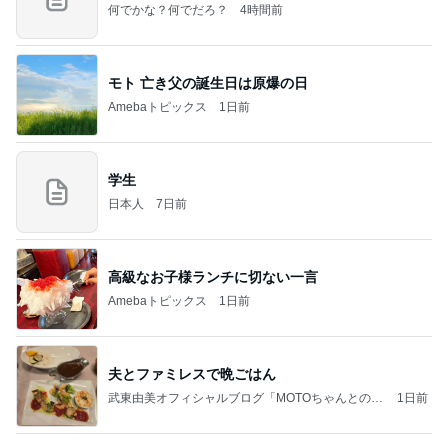
何でかな？何でだろ？
4時間前
モト 亡き父の誕生日は原爆の日
Amebaトピックス
1日前
学生
日本人
7日前
高級なお子様ランチに切ない一言
Amebaトピックス
1日前
夫とファミレスで晩ごはん
武東由美オフィシャルブログ「MOTOちゃんとのは
1日前
っぴぃな毎日」Powered by Ameba