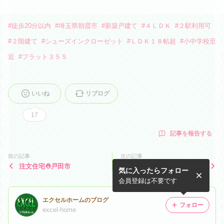
#
徒歩20分以内
#
埼玉県朝霞市
#
新築戸建て
#
４ＬＤＫ
#
２駅利用可
#
２階建て
#
シューズインクローゼット
#
ＬＤＫ１８帖超
#
小中学校至
近
#
フラット３５Ｓ
いいね
リブログ
17
記事を報告する
前の記事
次の記事
注文住宅⛑️戸田市
◆外壁リフレッシュ◆キャン
気に入ったらフォロー
ペーン中！
会員登録は不要です
エクセルホームのブログ
フォロー
excel-home