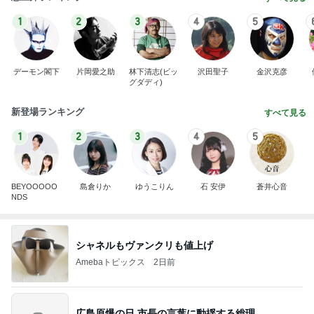
1
2
3
4
5
デーモン閣下
片岡愛之助
林下清志(ビッ
沢田聖子
金沢克彦
グダディ)
新登場ランキング
すべて見る
1
2
3
4
5
BEYOOOOO
島倉りか
ゆうこりん
石 安伊
蒼井心音
NDS
シャネルもヴァンクリも値上げ
Amebaトピックス
2日前
広島原爆の日 市長の言葉に動揺する総理