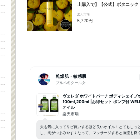
上購入で】【公式】ボタニック
グ オイル / 150ml / メイク落
楽天市場
し w洗顔不要 / 敏感肌 自然派 / s
5,720円
a シュウウエムラ 正規品 送料
ョップ / プレゼント
乾燥肌・敏感肌
ブルベ冬クール女
ヴェレダ ホワイトバーチ ボディシェイプ
100ml,200ml |お得セット ポンプ付 WE
オイル
楽天市場
夫も気に入ってリピ買いするほど良いオイル！とてもしっ
し、肉がつまみやすくなって、マッサージすると血流も良く