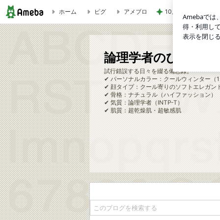
ホーム
ピグ
アメブロ
10店舗達成したの
楽天で圧倒的に推されてたシュウウエムラのクレンジング使って
論理学者のひとりごと
試行錯誤する日々を綴る備忘録。
✔ パーソナルカラー：クールウィンター（1s
✔ 顔タイプ：クール寄りのソフトエレガン
✔ 骨格：ナチュラル（ハイファッション）
✔ 気質：論理学者（INTP-T）
✔ 肌質：超乾燥肌・超敏感肌