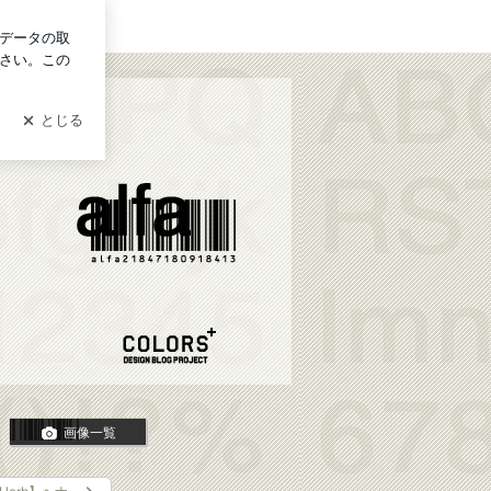
グイン
ベ冬夏の試行錯誤録
画像一覧