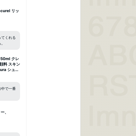
urel リッ
ってくれる
る。
0ml クレ
顔料 スキン
ura シュウ
ップ デパコ
の中で一番
！
ター、