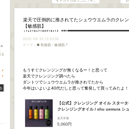
テカテカおでこに！K…
【
楽天で圧倒的に推されてたシュウウエムラのクレン
【敏感肌】
2023-06-30 12:33:56
テーマ：
● 乾燥肌・敏感肌
チュ
。
見る
もうすぐクレンジングが無くなるー！と思って
位
↑
ラ
楽天でクレンジング調べたら
位
↑
ン
ラ
ダントツでシュウウエムラが推されてたから
キ
ン
ン
キ
今年はいよいよ40代だしと思って奮発して買ってみたよ！
る
グ
ン
上
グ
昇
上
【公式】クレンジング オイル スタータ
昇
クレンジングオイル / shu uemura 
正規品 送料無料 シュウ 公式 公式ショ
楽天市場
ント ギフト 誕生日 誕生日プレゼント 
5,060円