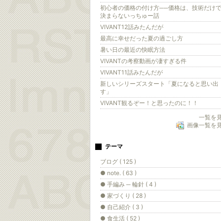
初心者の価格の付け方──価格は、技術だけ
決まらないっちゅー話
VIVANT12話みたんだが
最高に幸せだった夏の過ごし方
暑い日の最近の快眠方法
VIVANTの考察動画が凄すぎる件
VIVANT11話みたんだが
新しいシリーズスタート「夏になると思い出
す」
VIVANT観るぞー！と思ったのに！！
一覧を
画像一覧を
テーマ
ブログ ( 125 )
● note. ( 63 )
● 手編み ─ 輪針 ( 4 )
● 家づくり ( 28 )
● 自己紹介 ( 3 )
● 食生活 ( 52 )