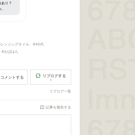
力あり？
め。
クレンジングオイル
#40代
#おばはん
リブログする
コメントする
1
リブログ一覧
記事を報告する