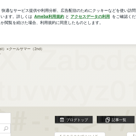
にまさかの失敗
芸能人ブログ
人気ブログ
新規登録
ロ
みた【乾燥肌】【敏感肌】 | 論理学者のひとりごと | ブル
 | ブルベ冬夏の試行錯誤録
t）×クールサマー（2nd）
ト
ブログトップ
記事一覧