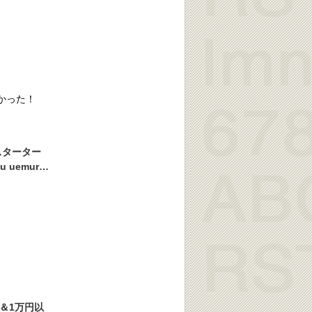
かった！
スターター
 uemura
 シュウ 公
フト 誕生日
ー＆1万円以