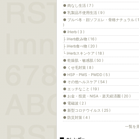
● 肉なし生活 ( 7 )
● 乳製品不使用生活 ( 9 )
● ブルベ冬・顔ソフエレ・骨格ナチュラル ( 1
)
● iHerb ( 3 )
├ iHerb飲み物 ( 16 )
├ iHerb食べ物 ( 20 )
└ iHerbスキンケア ( 18 )
● 乾燥肌・敏感肌 ( 50 )
● くせ毛対策 ( 8 )
● HSP・PMS・PMDD ( 5 )
● その他ヘルスケア ( 54 )
● エッチなこと ( 19 )
● お金・投資・NISA・楽天経済圏 ( 20 )
● 電磁波 ( 2 )
● 新型コロナウイルス ( 25 )
● 防災対策 ( 4 )
一覧を