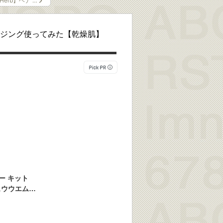
iHerb】ヘナ …
ジング使ってみた【乾燥肌】
ー キット
シュウウエムラ
ップ プレゼ
化粧品