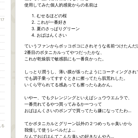
使用してみた個人的感覚からの名前は
むせるほどの桜
17
これが一番好き
夏のさっぱりグリーン
おばはんくさい
ていうファンからボッコボコにされそうな名前つけたんだ
2番目のボタニカルってやつだったかな、
これが乾燥肌で敏感肌にも一番良かった。
しっとり潤うし、薄い膜が張ったようにコーティングされ
でも調子乗ってすすぐときに擦ってたら肌荒れした。
いくら守られてる感あっても擦ったらあかん。
いやー、でもクレンジングといえばシュウウエムラで、
一番売れてるやつ買ってみるかーつって
おばはんくさいのポンプで買ってたら嫌になってたわ…
てかボタニカルとグリーン以外の２つめっちゃ臭いから
見る
我慢して使うレベルだよ…
なんでおばはんてこんな臭いの好きなんやろ…