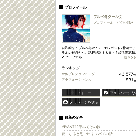
プロフィール
ブルベ冬クール女
プロフィール
｜
ピグの部屋
自己紹介：ブルベ冬×ソフトエレガント×骨格ナ
ラルの視点から、試行錯誤する日々を綴る備忘録
✔ パーソナル...
続きを
ランキング
43,577
全体ブログランキング
831
アラフォージャンル
フォロー
アメンバーにな
メッセージを送る
最新の記事
VIVANT12話みてその後
夏になると思い出すツバメの話