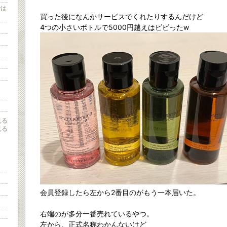
では
買った後になんかサービスでくれたりするんだけど
4つの小さいボトルで5000円越えはビビったw
見る
見る
会員登録したら左から2番目のがもう一本届いた。
右端のが多分一番売れているやつ。
左から、正式名称わかんないけど