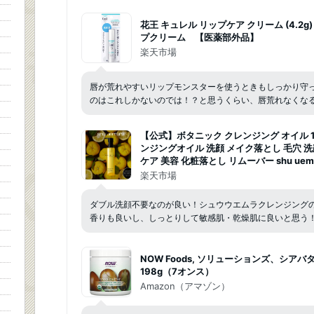
花王 キュレル リップケア クリーム (4.2g) c
プクリーム 【医薬部外品】
楽天市場
唇が荒れやすいリップモンスターを使うときもしっかり守
のはこれしかないのでは！？と思うくらい、唇荒れなくな
【公式】ボタニック クレンジング オイル 15
ンジングオイル 洗顔 メイク落とし 毛穴 洗
ケア 美容 化粧落とし リムーバー shu uem
ウエムラ 正規品 送料無料 シュウ 公式ショ
楽天市場
ス 母の日
ダブル洗顔不要なのが良い！シュウウエムラクレンジング
香りも良いし、しっとりして敏感肌・乾燥肌に良いと思う
NOW Foods, ソリューションズ、シアバ
198g（7オンス）
Amazon（アマゾン）