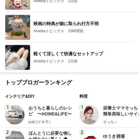
Amebaトピックス
1日前
映画の特典が娘に取られ行方不明
Amebaトピックス
10時間前
軽くて涼しくて快適なセットアップ
Amebaトピックス
1日前
トップブロガーランキング
インテリア&DIY
料理
1
1
おうちと暮らしのレシ
栄養士ママそっち
ピ 〜HOME&LIFE〜
簡単美味しいサイ
献立
yuki (ドキ子）
そっち～
2
2
ほんとうに必要な物し
ゆうき酒場