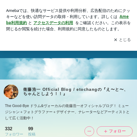
衛藤浩一 Official Blog / etochangの『え〜と〜、ちゃんとしよ
う！！』
アプリをダウンロードして
ブログの更新通知
を受け取りまし
開く
ょう。
衛藤浩一 Official Blog / etochangの『え〜と〜、
ちゃんとしよう！！』
The Good-Bye ドラム&ヴォーカルの衛藤浩一オフィシャルブログ！ ミュー
ジシャン＋フォトグラファー＋デザイナー、ナレーターなどアーティストと
して広く活動中！
332
99
フォロー
フォロワー
投稿