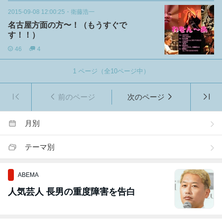
2015-09-08 12:00:25
・
衛藤浩一
名古屋方面の方〜！（もうすぐで
す！！）
46
4
1
ページ（全
10
ページ中）
前のページ
次のページ
月別
テーマ別
ABEMA
人気芸人 長男の重度障害を告白