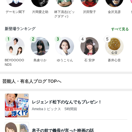
デーモン閣下
片岡愛之助
林下清志(ビッ
沢田聖子
金沢克彦
グダディ)
新登場ランキング
すべて見る
1
2
3
4
5
BEYOOOOO
島倉りか
ゆうこりん
石 安伊
蒼井心音
NDS
芸能人・有名人ブログ TOPへ
レジェンド松下のなんでもプレゼン！
Amebaトピックス
5時間前
息子の前で義母が言った映画の話