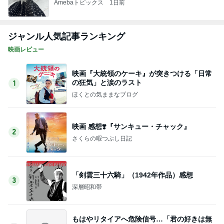
Amebaトピックス
1日前
ジャンル人気記事ランキング
映画レビュー
映画『大統領のケーキ』が突きつける「日常
の狂気」と涙のラスト
1
ほくとの気ままなブログ
映画 感想❣️『サンキュー・チャック』
2
さくらの暇つぶし日記
「剣雲三十六騎」（1942年作品）感想
3
深層昭和帯
もはやリタイアへ危険信号…「君の好きは無