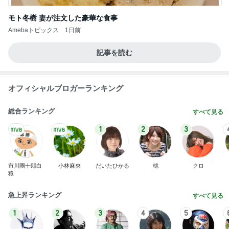
モト冬樹 妻が注文した豪華な食事
Amebaトピックス
1日前
記事を読む
オフィシャルブロガーランキング
総合ランキング
すべて見る
1
2
3
市川團十郎白
小林麻央
だいたひかる
桃
クロ
猿
急上昇ランキング
すべて見る
1
2
3
4
5