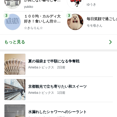
か持たない暮らし◆Ke
ゆうき
ep Life Simple◆〜イ
yukiko
ンテリアのきろく〜
3
3
１００均・カルディ大
毎日笑顔で過ごし
好き！食いしん坊☆き
モモ母さん
らりん☆のブログ
☆きらりん☆
もっと見る
夏の福袋まで半額になる争奪戦
Amebaトピックス
2日前
京都観光で立ち寄りたい和スイーツ
Amebaトピックス
1日前
水漏れしたシャワーへのシーラント