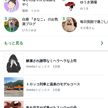
ゆうき酒場
やく
ゆうき
藤緒 ミルカ
3
3
白柴 『きなこ』 のお気
毎日笑顔で過ごし
楽ブログ
モモ母さん
ひろ☆みき
もっと見る
解雇され謝罪なくヘラヘラな上司
Amebaトピックス
1日前
トロッコ列車と温泉のモデルコース
Amebaトピックス
1日前
魚を注文せず食べたスシローの品