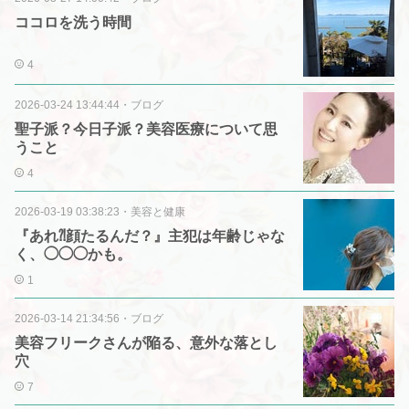
ココロを洗う時間
4
2026-03-24 13:44:44
・
ブログ
聖子派？今日子派？美容医療について思
うこと
4
2026-03-19 03:38:23
・
美容と健康
『あれ⁈顔たるんだ？』主犯は年齢じゃな
く、◯◯◯かも。
1
2026-03-14 21:34:56
・
ブログ
美容フリークさんが陥る、意外な落とし
穴
7