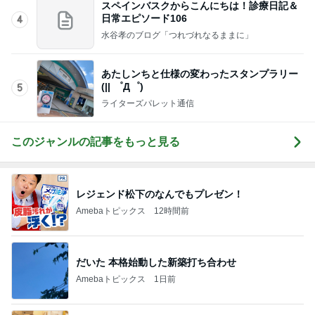
スペインバスクからこんにちは！診療日記＆
日常エピソード106
4
水谷孝のブログ「つれづれなるままに」
あたしンちと仕様の変わったスタンプラリー
(|| ゜Д゜)
5
ライターズパレット通信
このジャンルの記事をもっと見る
レジェンド松下のなんでもプレゼン！
Amebaトピックス
12時間前
だいた 本格始動した新築打ち合わせ
Amebaトピックス
1日前