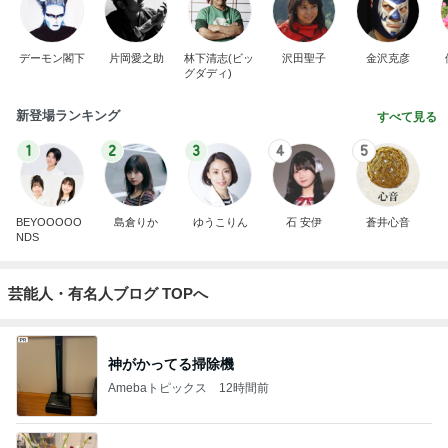
デーモン閣下
片岡愛之助
林下清志(ビッ
沢田聖子
金沢克彦
グダディ)
新登場ランキング
すべて見る
1
2
3
4
5
BEYOOOOO
島倉りか
ゆうこりん
石 安伊
蒼井心音
NDS
芸能人・有名人ブログ TOPへ
神がかってる掃除機
Amebaトピックス
12時間前