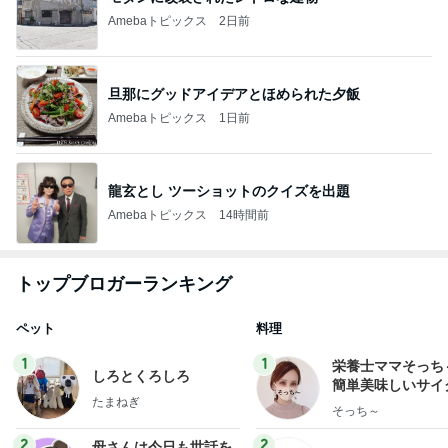
Amebaトピックス
2日前
旦那にグッドアイデアとほめられた夕飯
Amebaトピックス
1日前
龍玄とし ツーショットのクイズを出題
Amebaトピックス
14時間前
トップブロガーランキング
ペット
料理
1
1
栄養士ママそっち
しろとくろしろ
簡単美味しいサイ
たまねぎ
献立
そっち～
2
2
母さんは今日も世話を