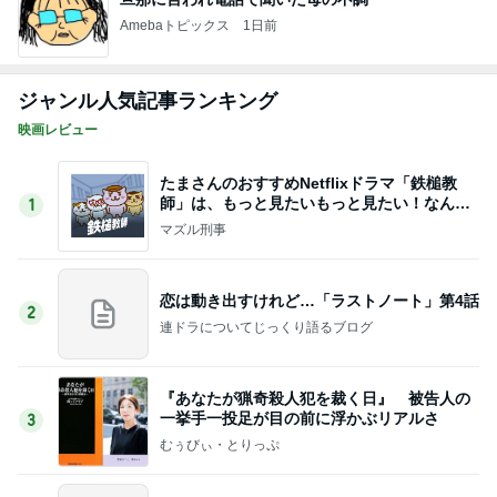
Amebaトピックス
1日前
ジャンル人気記事ランキング
映画レビュー
たまさんのおすすめNetflixドラマ「鉄槌教
師」は、もっと見たいもっと見たい！なんで1
1
0話完？
マズル刑事
恋は動き出すけれど…「ラストノート」第4話
2
連ドラについてじっくり語るブログ
『あなたが猟奇殺人犯を裁く日』 被告人の
一挙手一投足が目の前に浮かぶリアルさ
3
むぅびぃ・とりっぷ