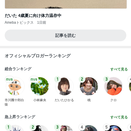
だいた 4歳夏に向け体力温存中
Amebaトピックス
1日前
記事を読む
オフィシャルブロガーランキング
総合ランキング
すべて見る
1
2
3
市川團十郎白
小林麻央
だいたひかる
桃
クロ
猿
急上昇ランキング
すべて見る
1
2
3
4
5