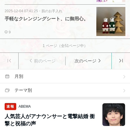
2025-12-04 07:41:25
・
肌のお手入れ
手軽なクレンジングシート、に御用心。
9
1
ページ（全
51
ページ中）
前のページ
次のページ
月別
テーマ別
速報
ABEMA
人気芸人がアナウンサーと電撃結婚 衝
撃と祝福の声