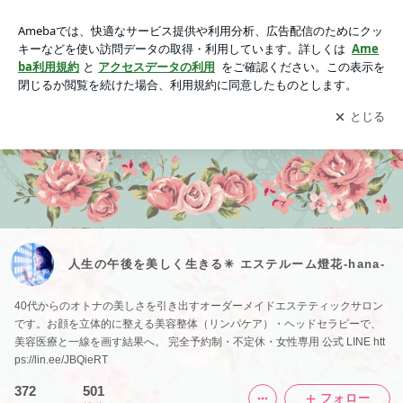
人生の午後を美しく生きる✳︎ エステルーム燈花-hana-
アプリをダウンロードして
ブログの更新通知
を受け取りまし
開く
ょう。
人生の午後を美しく生きる✳︎ エステルーム燈花-hana-
40代からのオトナの美しさを引き出すオーダーメイドエステティックサロン
です。お顔を立体的に整える美容整体（リンパケア）・ヘッドセラピーで、
美容医療と一線を画す結果へ。 完全予約制・不定休・女性専用 公式 LINE htt
ps://lin.ee/JBQieRT
372
501
フォロー