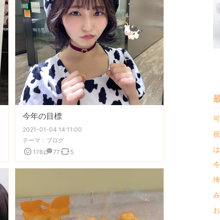
今年の目標
可
2021-01-04 14:11:00
祝
テーマ：
ブログ
は
178
77
5
今
埼
み
お