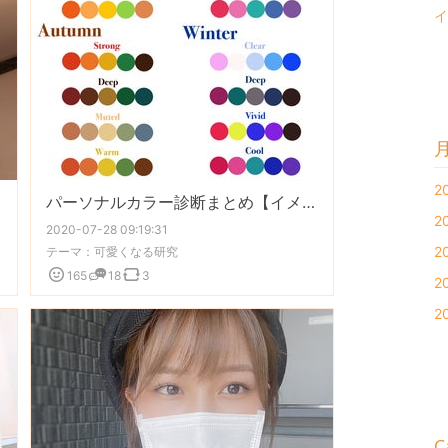
イ
2
パーソナルカラー診断まとめ【イメコン総括】
2
2020-07-28 09:19:31
2
テーマ：
可愛くなる研究
165
18
3
2
2
C