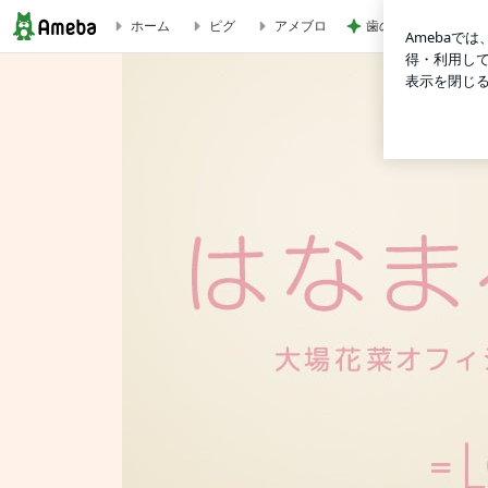
歯の表面がツルツル
ホーム
ピグ
アメブロ
大場花菜（＝LOVE）オフィシャルブログ「はなまるきぶん」Power