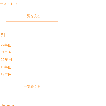
ラスト ( 1 )
一覧を見る
月別
022
年
開
021
年
く
開
020
年
く
開
019
年
く
開
018
年
く
開
く
一覧を見る
alendar