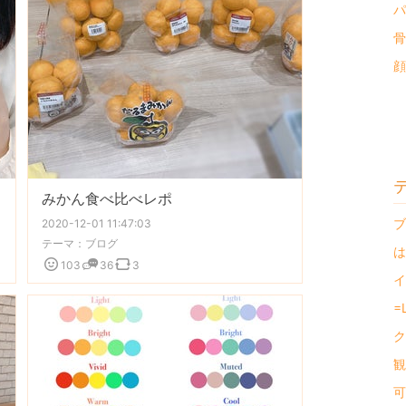
パ
骨
顔
みかん食べ比べレポ
ブ
2020-12-01 11:47:03
テーマ：
ブログ
は
103
36
3
イ
=
ク
観
可