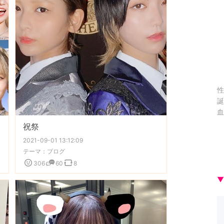
性
誕
血
祝祭
2021-09-01 13:12:09
テーマ：
ブログ
306
60
8
▼