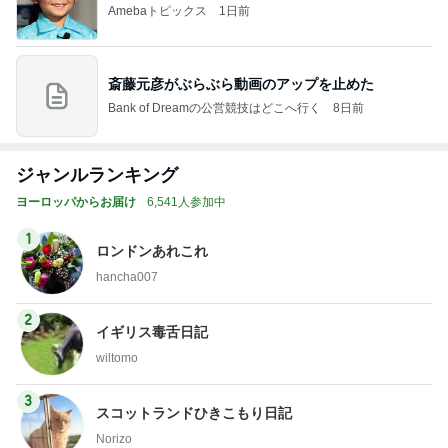
Amebaトピックス
1日前
斎藤元彦がぶらぶら動画のアップを止めた
Bank of Dreamの公営競技はどこへ行く
8日前
ジャンルランキング
ヨーロッパからお届け
6,541人参加中
1
ロンドンあれこれ
hancha007
2
イギリス毒舌日記
wiltomo
3
スコットランドひきこもり日記
Norizo