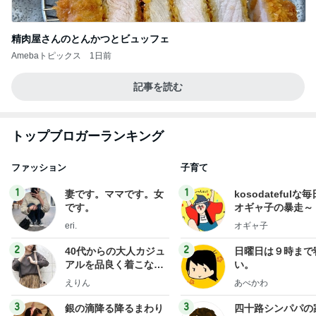
精肉屋さんのとんかつとビュッフェ
Amebaトピックス
1日前
記事を読む
トップブロガーランキング
ファッション
子育て
1
1
妻です。ママです。女
kosodatefulな毎
です。
オギャ子の暴走～
eri.
オギャ子
2
2
40代からの大人カジュ
日曜日は９時まで
アルを品良く着こなす
い。
ファッションブログ
えりん
あべかわ
3
3
銀の滴降る降るまわり
四十路シンパパの