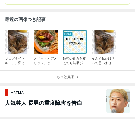
最近の画像つき記事
ブログタイト
メリットとデメ
勉強の仕方を変
なんで私だけ？
ル、、、変えま
リット、どっち
えても結果が出
って思いません
した
を取るか
ない理由
か？
もっと見る
ABEMA
人気芸人 長男の重度障害を告白