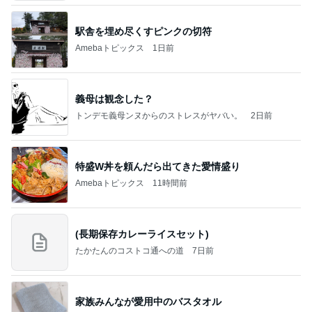
駅舎を埋め尽くすピンクの切符
Amebaトピックス
1日前
義母は観念した？
トンデモ義母ンヌからのストレスがヤバい。
2日前
特盛W丼を頼んだら出てきた愛情盛り
Amebaトピックス
11時間前
(長期保存カレーライスセット)
たかたんのコストコ通への道
7日前
家族みんなが愛用中のバスタオル