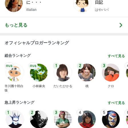
に・・・
日記
illallan
はやパパ
もっと見る
オフィシャルブロガーランキング
総合ランキング
すべて見る
1
2
3
市川團十郎白
小林麻央
だいたひかる
桃
クロ
猿
急上昇ランキング
すべて見る
1
2
3
4
5