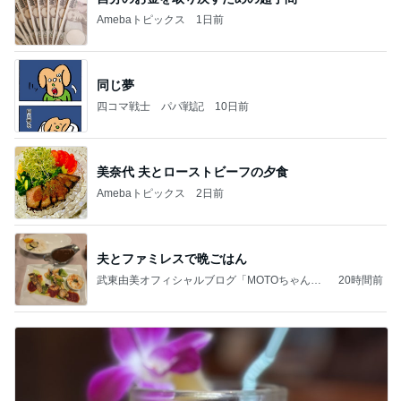
Amebaトピックス
1日前
同じ夢
四コマ戦士 パパ戦記
10日前
美奈代 夫とローストビーフの夕食
Amebaトピックス
2日前
夫とファミレスで晩ごはん
武東由美オフィシャルブログ「MOTOちゃんと
20時間前
のはっぴぃな毎日」Powered by Ameba