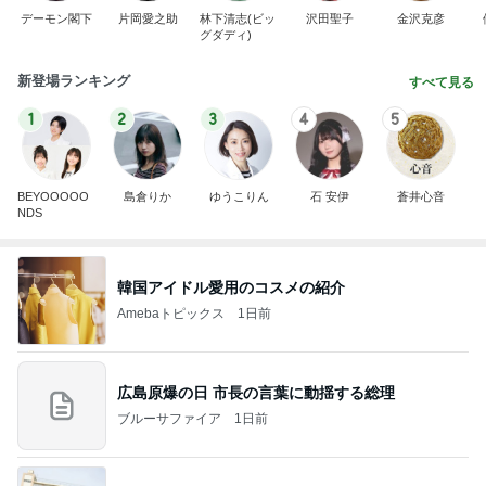
デーモン閣下
片岡愛之助
林下清志(ビッ
沢田聖子
金沢克彦
グダディ)
新登場ランキング
すべて見る
1
2
3
4
5
BEYOOOOO
島倉りか
ゆうこりん
石 安伊
蒼井心音
NDS
韓国アイドル愛用のコスメの紹介
Amebaトピックス
1日前
広島原爆の日 市長の言葉に動揺する総理
ブルーサファイア
1日前