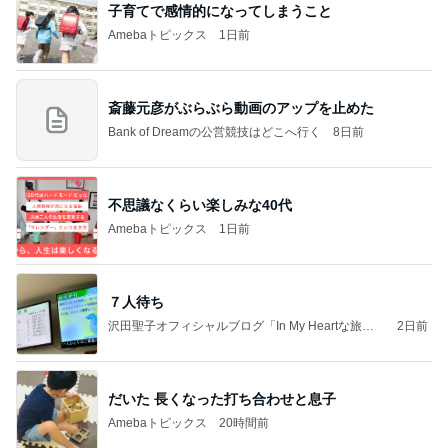
子育てで感情的になってしまうこと
Amebaトピックス
1日前
斎藤元彦がぶらぶら動画のアップを止めた
Bank of Dreamの公営競技はどこへ行く
8日前
不思議なくらい楽しみな40代
Amebaトピックス
1日前
７人待ち
沢田聖子オフィシャルブログ「In My Heartな旅日
2日前
記」by Ameba
だいた 長くなった打ち合わせと息子
Amebaトピックス
20時間前