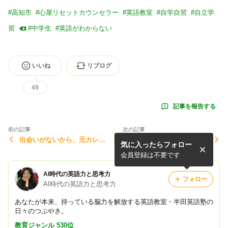
#
高知市
#
心屋リセットカウンセラー
#
英語教室
#
自学自習
#
自立学
習
#
中学生
#
英語がわからない
いいね
リブログ
49
記事を報告する
前の記事
次の記事
出会いがないから、元カレと
カナダ留学体験記30～衝
気に入ったらフォロー
の復縁を待ちます。
撃！洗濯物が・・・～
会員登録は不要です
AI時代の英語力と思考力
フォロー
AI時代の英語力と思考力
あなたが本来、持っている脳力を解放する英語教室・半田英語塾の
日々のつぶやき。
教育ジャンル 530位