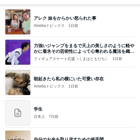
アレク 妹をからかい怒られた事
Amebaトピックス
1日前
力強いジャンプをまるで天上の美しさのように軽や
かに着氷その芸術性によって心奪われる魔法を織り
なす
フィギュアスケート応援（くまはともだち）
1日前
朝起きたら私の横にいた可愛い存在
Amebaトピックス
1日前
学生
日本人
7日前
自分のお金を取り戻すための超手間