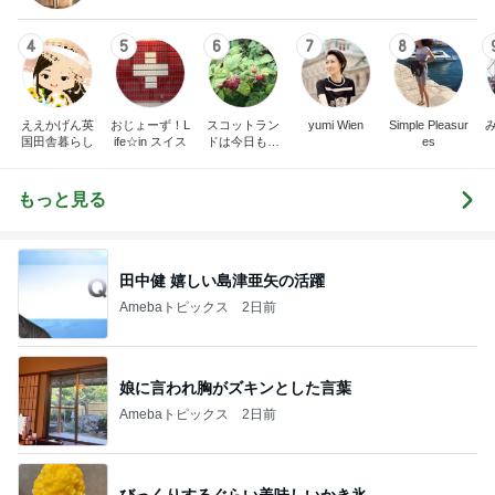
4
5
6
7
8
ええかげん英
おじょーず！L
スコットラン
yumi Wien
Simple Pleasur
国田舎暮らし
ife☆in スイス
ドは今日も曇
es
り空
もっと見る
田中健 嬉しい島津亜矢の活躍
Amebaトピックス
2日前
娘に言われ胸がズキンとした言葉
Amebaトピックス
2日前
びっくりするぐらい美味しいかき氷