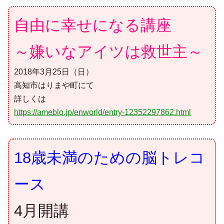
自由に幸せになる講座
～嫌いなアイツは救世主～
2018年3月25日（日）
高知市はりまや町にて
詳しくは
https://ameblo.jp/enworld/entry-12352297862.html
18歳未満のための脳トレコ
ース
4月開講