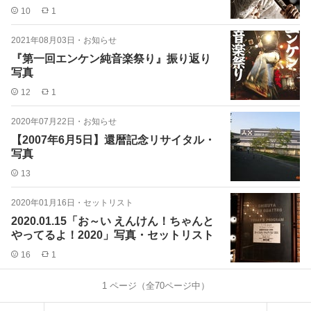
10
1
2021年08月03日
・
お知らせ
『第一回エンケン純音楽祭り』振り返り
写真
12
1
2020年07月22日
・
お知らせ
【2007年6月5日】還暦記念リサイタル・
写真
13
2020年01月16日
・
セットリスト
2020.01.15「お～い えんけん！ちゃんと
やってるよ！2020」写真・セットリスト
16
1
1
ページ（全
70
ページ中）