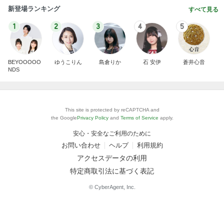
新登場ランキング
すべて見る
1
2
3
4
5
BEYOOOOO
ゆうこりん
島倉りか
石 安伊
蒼井心音
NDS
This site is protected by reCAPTCHA and
the Google
Privacy Policy
and
Terms of Service
apply.
安心・安全なご利用のために
お問い合わせ
ヘルプ
利用規約
アクセスデータの利用
特定商取引法に基づく表記
© CyberAgent, Inc.