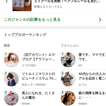
ェイクールを実飲！ベアフルシールも当たっ
5
た！
華麗なるスタバマダム
このジャンルの記事をもっと見る
トップブロガーランキング
美容
ファッション
1
1
（旧アカウント）エマ
妻です。ママです
ブログ【アラフォー会
です。
社売却セカンドライ
エマの日記
eri.
フ】
2
2
リトルミニマリストの
40代からの大人
ビューティコラム The
アルを品良く着こ
little minimalist's bea
ファッションブロ
あねっさ／anessa
えりん
uty colum
3
3
美人になれる、たくさ
銀の滴降る降るま
んの魔法
に・・・
hiromi
illallan