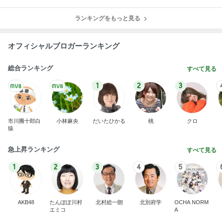
ランキングをもっと見る
オフィシャルブロガーランキング
総合ランキング
すべて見る
1
2
3
市川團十郎白
小林麻央
だいたひかる
桃
クロ
猿
急上昇ランキング
すべて見る
1
2
3
4
5
AKB48
たんぽぽ川村
北村総一朗
北別府学
OCHA NORM
エミコ
A