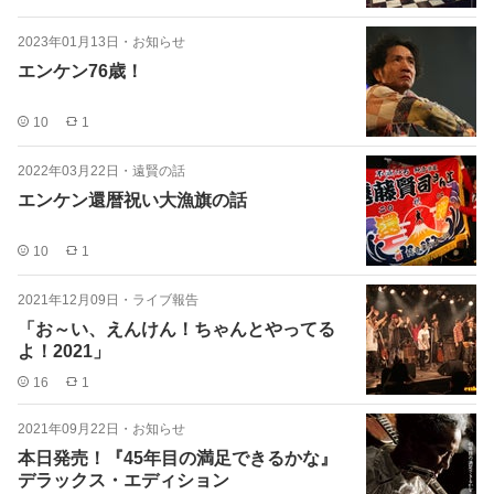
2023年01月13日
・
お知らせ
エンケン76歳！
10
1
2022年03月22日
・
遠賢の話
エンケン還暦祝い大漁旗の話
10
1
2021年12月09日
・
ライブ報告
「お～い、えんけん！ちゃんとやってる
よ！2021」
16
1
2021年09月22日
・
お知らせ
本日発売！『45年目の満足できるかな』
デラックス・エディション