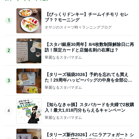
【びっくりドンキー】チームイチモリ セレ
ブ？？モーニング
1
オヤジのスイーツ時々ランニングブログ
【スタバ銀座30周年】8/4枚数制限解除日に再
訪！限定カードと店舗名刺の在庫は？
2
華麗なるスタバマダム
【タリーズ福袋2026】予約を忘れても買え
た！29周年ハッピーバッグの中身を全部公開
3
8/5～
華麗なるスタバマダム
【知らなきゃ損】スタバカードを夫婦で2枚購
入！最大1,018円分もらえるキャンペーン
4
華麗なるスタバマダム
【タリーズ新作2026】バニラアフォガート シ