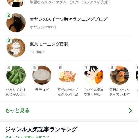
華麗なるスタバマダム （スターバックス研究家）
2
オヤジのスイーツ時々ランニングブログ
オヤジ@sweets
3
東京モーニング日和
maldoror
4
5
6
7
8
ひとりでもま
ラテログ
紅子のセレブ
モバイル業界
毎日おやつを
めにがんばる
なグルメ日記
で働く平社員
食べています
ブログ
のブログ
もっと見る
ジャンル人気記事ランキング
スイーツ・デザートマニア