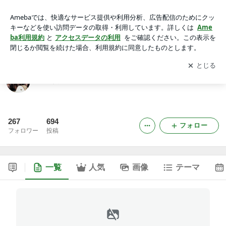
遠藤賢司ブログ館
アプリをダウンロードして
ブログの更新通知
を受け取りまし
開く
ょう。
遠藤賢司ブログ館
267
694
フォロー
フォロワー
投稿
一覧
人気
画像
テーマ