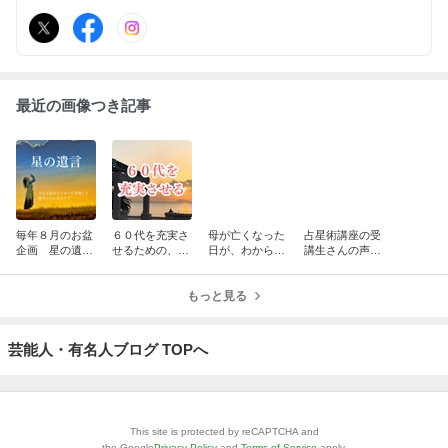
で輝くヒントをお届けしています✨
最近の画像つき記事
毎年８月のお盆
６０代を充実さ
母が亡くなった
占星術講座の受
企画 星の遺言
せるための、理
日が、わからな
講生さんの声と
を聴くことは、
想の生き方
いんです。
成果
自分を生きるこ
と
もっと見る
芸能人・有名人ブログ TOPへ
This site is protected by reCAPTCHA and
the Google
Privacy Policy
and
Terms of Service
apply.