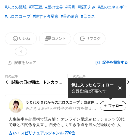
#
人との距離
#
冥王星
#
星の世界
#
満月
#
蛭田えみ
#
星のエネルギー
#
ホロスコープ
#
旅する占星家
#
星の遺言
#
母ロス
いいね
コメント
リブログ
4
記事を報告する
記事をシェア
前の記事
次の記事
試験の日の朝は、トンカツを
獅子座の満月～人との関わり
気に入ったらフォロー
食べてはいけません！
の中で、自分を見出し、欲し
いものに向かってチャレンジ
会員登録は不要です
する
５０代６０代からのホロスコープ：自然体で輝く✨
フォロー
みぶきえみ@人生後半の在り方を整えて、もっと自由に！
人生後半を占星術で読み解く オンライン星読みセッション✨ 50代
で母との関係を見直し 自分らしく生きる道を選んだ経験から 人生
の転換期にいる女性へ 星を通して、本来の自分を思い出し 自然体
占い・スピリチュアルジャンル 776位