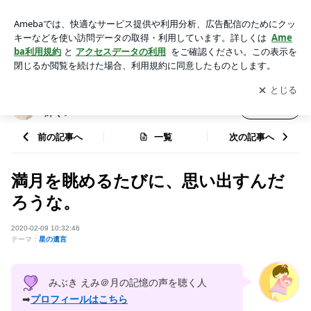
満月を眺めるたびに、思い出すんだろうな。 | ５０代６０代か
らのホロスコープ：自然体で輝く✨
アプリをダウンロードして
ブログの更新通知
を受け取りまし
開く
ょう。
５０代６０代からのホロスコープ：自然体で
フォロー
輝く✨
前の記事へ
一覧
次の記事へ
満月を眺めるたびに、思い出すんだ
ろうな。
2020-02-09 10:32:46
テーマ：
星の遺言
みぶき えみ＠月の記憶の声を聴く人
➡
プロフィールはこちら