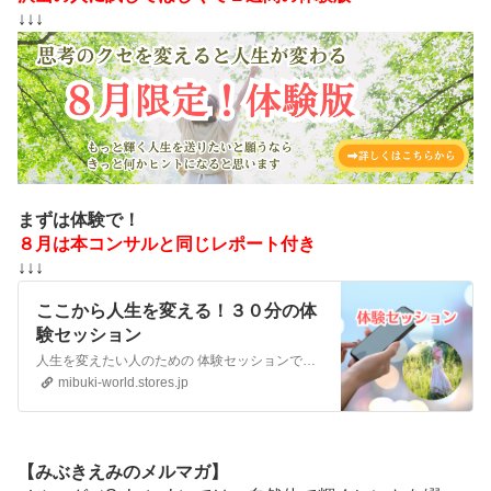
↓↓↓
まずは体験で！
８月は本コンサルと同じレポート付き
↓↓↓
ここから人生を変える！３０分の体
験セッション
人生を変えたい人のための 体験セッションです。 LINEでの無料通話になります。 ---------------------------------------- 自分の気持ちを話してみたい人 星座に興味がある人 人生に変化がほしい人 自分をもっと知りたい人 ポジティブなエネルギーを感じたい人 運を引き寄せたい人 ぜひ体験してみてくださいね！ …
mibuki-world.stores.jp
【みぶきえみのメルマガ】