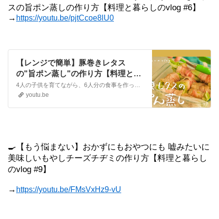
スの旨ポン蒸しの作り方【料理と暮らしの
vlog #6
】
→
https://youtu.be/pjtCcoe8lU0
【レンジで簡単】豚巻きレタス
の"旨ポン蒸し"の作り方【料理と暮
らしのvlog #6】｜クラシル
4人の子供を育てながら、6人分の食事を作っている松山さん。時短で節約にもなって最高に美味しいレシピを紹介してもらいました。今回は、レンジで簡単にできる豚巻きレタスの旨ポン蒸しの作り方を教えていただきました。▼松山絵美さんInstagram：https://www.instagram.com/emi.sake/T...
youtu.be
🍳
【もう悩まない】おかずにもおやつにも
嘘みたいに
美味しいもやしチーズチヂミの作り方【料理と暮らし
の
vlog #9
】
→
https://youtu.be/FMsVxHz9-vU