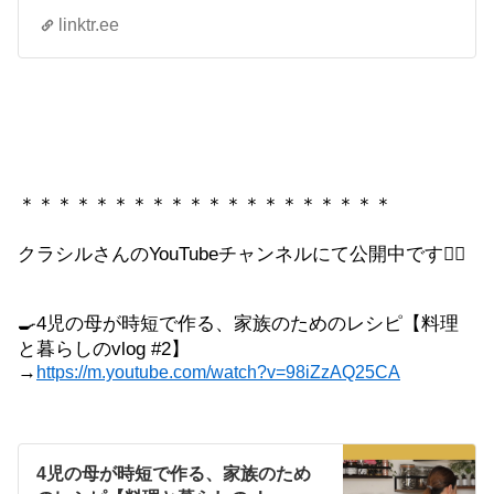
linktr.ee
＊＊＊＊＊＊＊＊＊＊＊＊＊＊＊＊＊＊＊＊
クラシルさんの
YouTubeチャンネル
にて公開中です
🙇‍♀️
🍳
4
児の母が時短で作る、家族のためのレシピ【料理
と暮らしの
vlog #2
】
→
https://m.youtube.com/watch?v=98iZzAQ25CA
4児の母が時短で作る、家族のため