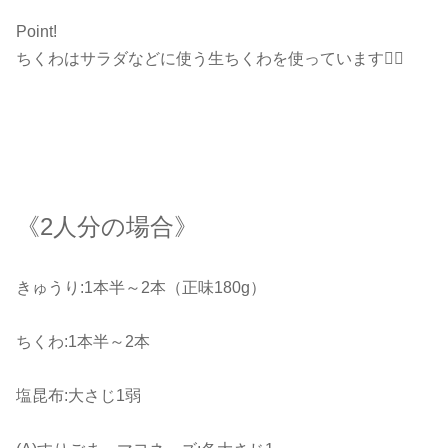
Point!
ちくわはサラダなどに使う生ちくわを使っています💁‍♀️
《2人分の場合》
きゅうり:1本半～2本（正味180g）
ちくわ:1本半～2本
塩昆布:大さじ1弱