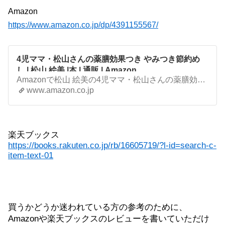
Amazon
https://www.amazon.co.jp/dp/4391155567/
4児ママ・松山さんの薬膳効果つき やみつき節約め
し | 松山 絵美 |本 | 通販 | Amazon
Amazonで松山 絵美の4児ママ・松山さんの薬膳効果つき やみつき節約めし。アマゾンならポイント還元本が多数。松山 絵美作品ほか、お急ぎ便対象商品は当日お届けも可能。また4児ママ・松山さんの薬膳効果つき やみつき節約めしもアマゾン配送商品なら通常配送無料。
www.amazon.co.jp
楽天ブックス
https://books.rakuten.co.jp/rb/16605719/?l-id=search-c-
item-text-01
買うかどうか迷われている方の参考のために、
Amazon
や楽天ブックスのレビューを書いていただけ