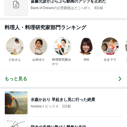
斎藤元彦がぶらぶら動画のアップを止めた
Bank of Dreamの公営競技はどこへ行く
8日前
料理人・料理研究家部門ランキング
どめさん
山本ゆり
料理研究家ゆ
AYA
みきママ
かり
もっと見る
水森かおり 早起きし見に行った絶景
Amebaトピックス
2日前
脱水の兆候に気づく簡単な方法