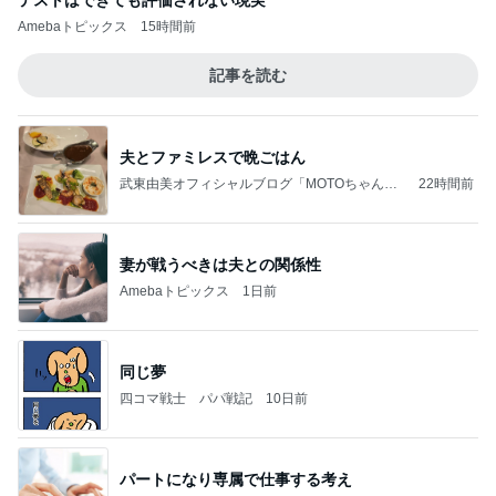
テストはできても評価されない現実
Amebaトピックス
15時間前
記事を読む
夫とファミレスで晩ごはん
武東由美オフィシャルブログ「MOTOちゃんと
22時間前
のはっぴぃな毎日」Powered by Ameba
妻が戦うべきは夫との関係性
Amebaトピックス
1日前
同じ夢
四コマ戦士 パパ戦記
10日前
パートになり専属で仕事する考え