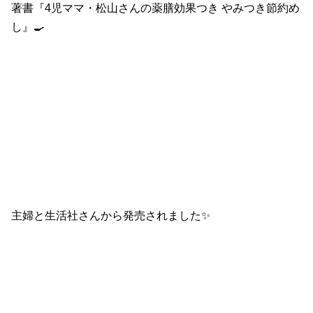
著書『
4
児ママ・松山さんの薬膳効果つき
やみつき節約め
し』
🍳
主婦と生活社さんから
発売されました✨