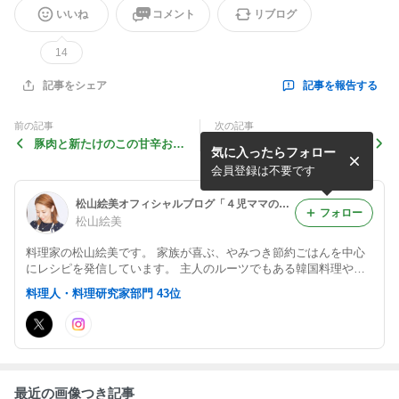
いいね
コメント
リブログ
14
記事を報告する
記事をシェア
前の記事
次の記事
豚肉と新たけのこの甘辛おか
春キャベツとスナップエンド
気に入ったらフォロー
かマヨ炒め
ウと豚バラのめんつゆマヨ炒
め
会員登録は不要です
松山絵美オフィシャルブログ「４児ママの愛情ごはん」 Powered by Ameba
フォロー
松山絵美
料理家の松山絵美です。 家族が喜ぶ、やみつき節約ごはんを中心
にレシピを発信しています。 主人のルーツでもある韓国料理や、
毎日の食卓に取り入れやすい鍋・スープ料理が得意です。 レシピ
料理人・料理研究家部門 43位
本4冊出版。 Instagramでは日々のごはんや最新レシピを更新して
います。
最近の画像つき記事