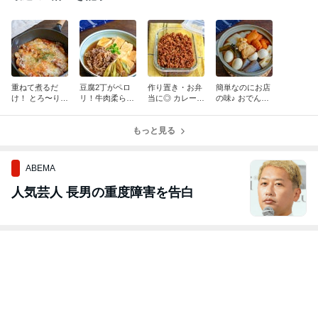
重ねて煮るだ
豆腐2丁がペロ
作り置き・お弁
簡単なのにお店
け！ とろ〜り卵
リ！牛肉柔ら
当に◎ カレー風
の味♪ おでんの
とチーズのミー
か、味染み極ま
味の豚そぼろ
つゆはこれで決
トポテトトマト
る【基本の肉豆
まり
【ワンパンレシ
腐】
もっと見る
ピ】
ABEMA
人気芸人 長男の重度障害を告白