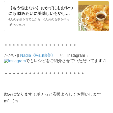
【もう悩まない】おかずにもおやつ
にも 嘘みたいに美味しいもやしチ
ーズチヂミの作り方【料理と暮らし
4人の子供を育てながら、6人分の食事を作っている松山さん。今回も時短で節約にもなって最高に美味しいレシピを紹介してもらいました。今回はもちもちカリッとした食感の、もやしチーズチヂミの作り方です。▼松山絵美さんInstagram：https://www.instagram.com/emi.sake/Twitter：...
のvlog #9】｜クラシル
youtu.be
＊＊＊＊＊＊＊＊＊＊＊＊＊＊＊＊＊＊
ただいま
Nadia《松山絵美》
と、Instagram→
でもレシピをご紹介させていただいてます♡
＊＊＊＊＊＊＊＊＊＊＊＊＊＊＊＊＊＊＊＊
励みになります！ポチっと応援よろしくお願いします
m(__)m