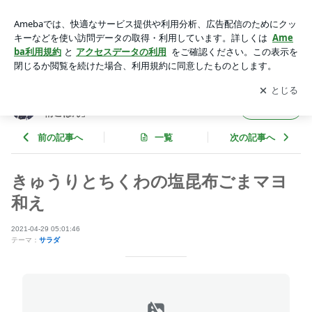
きゅうりとちくわの塩昆布ごまマヨ和え | 松山絵美オフィシャ
ルブログ「４児ママの愛情ごはん」 Powered by Ameba
アプリをダウンロードして
ブログの更新通知
を受け取りまし
開く
ょう。
松山絵美オフィシャルブログ「４児ママの愛
フォロー
情ごはん」
前の記事へ
一覧
次の記事へ
きゅうりとちくわの塩昆布ごまマヨ
和え
2021-04-29 05:01:46
テーマ：
サラダ