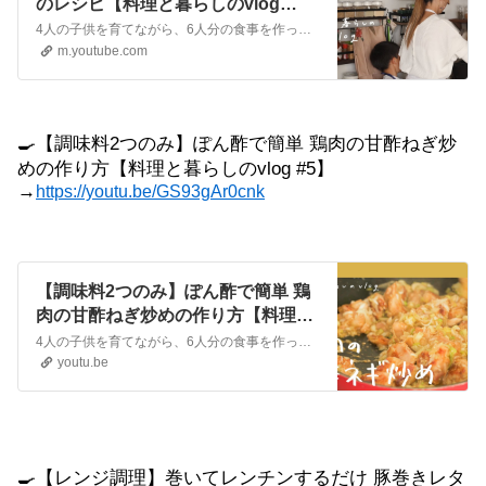
のレシピ【料理と暮らしのvlog
#2】｜クラシル
4人の子供を育てながら、6人分の食事を作っている松山さん。その合間に資格を勉強して取ったり、レシピをブログにアップしたり。忙しい中でも、マイナスな気持ちで料理をしないという日常を覗かせてもらいました。▼松山絵美さんInstagram：https://www.instagram.com/emi.sake/▼柔らか鶏...
m.youtube.com
🍳
【調味料
2
つのみ】ぽん酢で簡単
鶏肉の甘酢ねぎ炒
めの作り方【料理と暮らしの
vlog #5
】
→
https://youtu.be/GS93gAr0cnk
【調味料2つのみ】ぽん酢で簡単 鶏
肉の甘酢ねぎ炒めの作り方【料理と
暮らしのvlog #5】｜クラシル
4人の子供を育てながら、6人分の食事を作っている松山さん。時短で節約にもなって最高に美味しいレシピを紹介してもらいました。今回は、鶏肉の甘酢ねぎ炒め。調味料2つで、調理時間も10~15分とお手軽なレシピです。▼松山絵美さんInstagram：https://www.instagram.com/emi.sake/T...
youtu.be
🍳
【レンジ調理】巻いてレンチンするだけ
豚巻きレタ