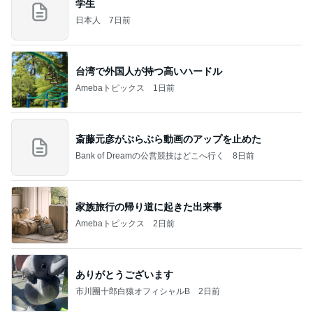
学生
日本人
7日前
台湾で外国人が持つ高いハードル
Amebaトピックス
1日前
斎藤元彦がぶらぶら動画のアップを止めた
Bank of Dreamの公営競技はどこへ行く
8日前
家族旅行の帰り道に起きた出来事
Amebaトピックス
2日前
ありがとうございます
市川團十郎白猿オフィシャルB
2日前