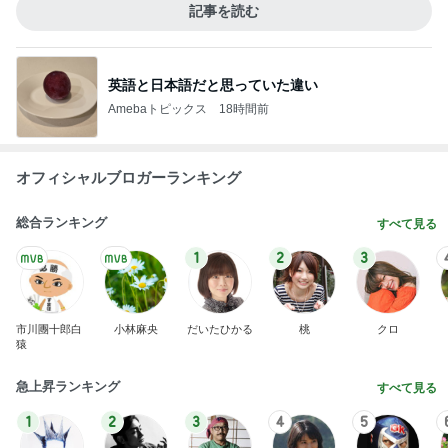
記事を読む
英語と日本語だと思っていた違い
Amebaトピックス
18時間前
オフィシャルブロガーランキング
総合ランキング
すべて見る
1
2
3
市川團十郎白
小林麻央
だいたひかる
桃
クロ
猿
急上昇ランキング
すべて見る
1
2
3
4
5