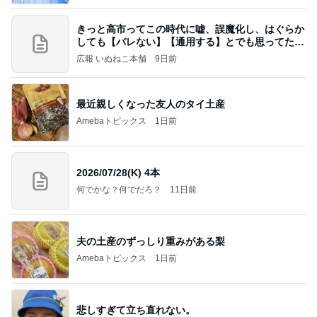
きっと高市ってこの時代に嘘、誤魔化し、はぐらか
しても【バレない】【通用する】とでも思ってたん
だろ
広報 いぬねこ本舗
9日前
最近親しくなった友人のタイ土産
Amebaトピックス
1日前
2026/07/28(K) 4本
何でかな？何でだろ？
11日前
夫の土産のずっしり重みがある梨
Amebaトピックス
1日前
悲しすぎて立ち直れない。