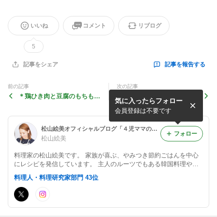
いいね
コメント
リブログ
5
記事を報告する
記事をシェア
前の記事
次の記事
＊鶏ひき肉と豆腐のもちもち
しっかり絶品！＊もやしだけ
気に入ったらフォロー
チヂミ＊
お好み焼き＊なんと具材はも
やしだけで...
会員登録は不要です
松山絵美オフィシャルブログ「４児ママの愛情ごはん」 Powered by Ameba
フォロー
松山絵美
料理家の松山絵美です。 家族が喜ぶ、やみつき節約ごはんを中心
にレシピを発信しています。 主人のルーツでもある韓国料理や、
毎日の食卓に取り入れやすい鍋・スープ料理が得意です。 レシピ
料理人・料理研究家部門 43位
本4冊出版。 Instagramでは日々のごはんや最新レシピを更新して
います。