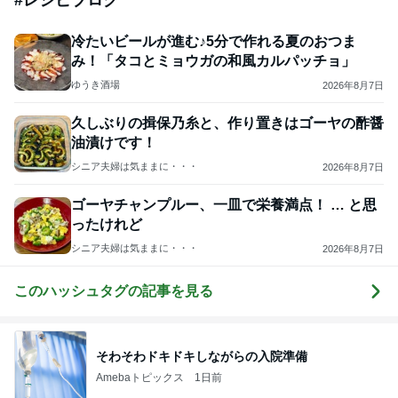
#
レシピブログ
冷たいビールが進む♪5分で作れる夏のおつま
み！「タコとミョウガの和風カルパッチョ」
ゆうき酒場
2026年8月7日
久しぶりの揖保乃糸と、作り置きはゴーヤの酢醤
油漬けです！
シニア夫婦は気ままに・・・
2026年8月7日
ゴーヤチャンプルー、一皿で栄養満点！ … と思
ったけれど
シニア夫婦は気ままに・・・
2026年8月7日
このハッシュタグの記事を見る
そわそわドキドキしながらの入院準備
Amebaトピックス
1日前