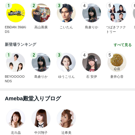
1
2
3
4
5
EBiDAN 39&Ki
高山善廣
こいたん
島倉りか
つばきファク
DS
トリー
新登場ランキング
すべて見る
1
2
3
4
5
BEYOOOOO
島倉りか
ゆうこりん
石 安伊
蒼井心音
NDS
Ameba殿堂入りブログ
北斗晶
中川翔子
辻希美