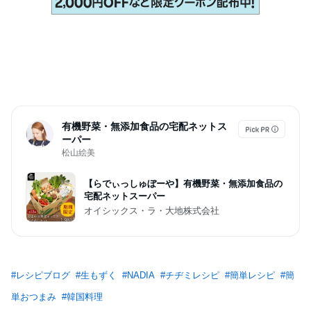
有機野菜・無添加食品の宅配ネットス
ーパー
松山絵美
【らでぃっしゅぼーや】有機野菜・無添加食品の
宅配ネットスーパー
オイシックス・ラ・大地株式会社
#
レシピブログ
#
生もずく
#
NADIA
#
チヂミレシピ
#
簡単レシピ
#
簡
単おつまみ
#
韓国料理