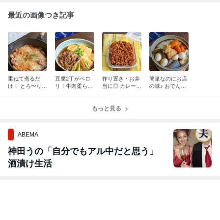
最近の画像つき記事
重ねて煮るだ
豆腐2丁がペロ
作り置き・お弁
簡単なのにお店
け！ とろ〜り卵
リ！牛肉柔ら
当に◎ カレー風
の味♪ おでんの
とチーズのミー
か、味染み極ま
味の豚そぼろ
つゆはこれで決
トポテトトマト
る【基本の肉豆
まり
【ワンパンレシ
腐】
もっと見る
ピ】
ABEMA
神田うの「自分でもアル中だと思う」
酒漬け生活