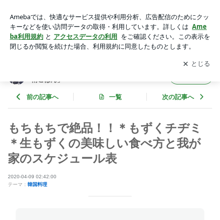
もちもちで絶品！！＊もずくチヂミ＊生もずくの美味しい食べ
方と我が家のスケジュール表 | 松山絵美オフィシャルブログ
アプリをダウンロードして
ブログの更新通知
を受け取りまし
開く
「４児ママの愛情ごはん」 Powered by Ameba
ょう。
松山絵美オフィシャルブログ「４児ママの愛
フォロー
情ごはん」
前の記事へ
一覧
次の記事へ
もちもちで絶品！！＊もずくチヂミ
＊生もずくの美味しい食べ方と我が
家のスケジュール表
2020-04-09 02:42:00
テーマ：
韓国料理