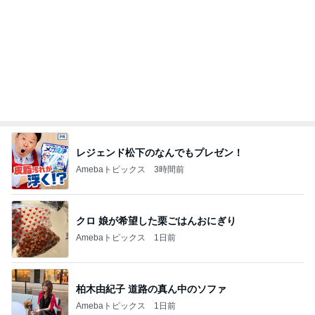
ありがとうを言わず口をつぐむ義母
Amebaトピックス
1日前
記事を読む
解雇され謝罪なくヘラヘラな上司
Amebaトピックス
1日前
朝から横にぴったりくっつく甘えん坊
Amebaトピックス
1日前
かとうかず子 夕張メロンと勘違い
Amebaトピックス
1日前