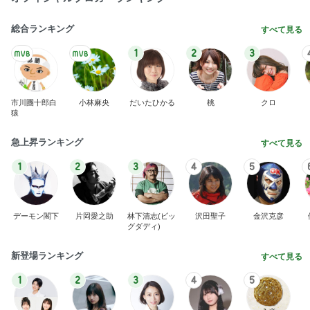
総合ランキング
すべて見る
1
2
3
市川團十郎白
小林麻央
だいたひかる
桃
クロ
猿
急上昇ランキング
すべて見る
1
2
3
4
5
デーモン閣下
片岡愛之助
林下清志(ビッ
沢田聖子
金沢克彦
グダディ)
新登場ランキング
すべて見る
1
2
3
4
5