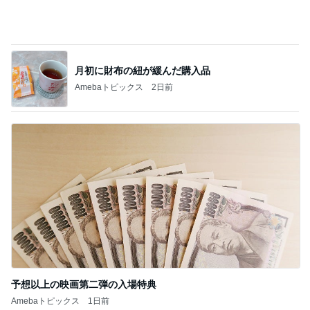
予想以上の映画第二弾の入場特典
Amebaトピックス
1日前
記事を読む
日曜の市場で発見したごま油店
Amebaトピックス
1日前
レジェンド松下のなんでもプレゼン！
Amebaトピックス
3時間前
クロ 娘が希望した栗ごはんおにぎり
Amebaトピックス
1日前