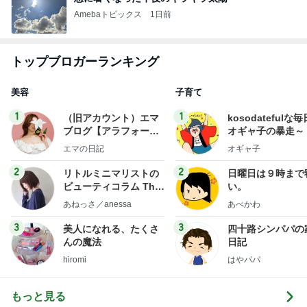
Amebaトピックス
1日前
トップブロガーランキング
美容
子育て
1
1
（旧アカウント）エマ
kosodatefulな毎
ブログ【アラフォー会
オギャ子の暴走～
社売却セカンドライ
エマの日記
オギャ子
フ】
2
2
リトルミニマリストの
日曜日は９時まで
ビューティコラム The
い。
little minimalist's bea
あねっさ／anessa
あべかわ
uty colum
3
3
美人になれる、たくさ
四十路シンパパの
んの魔法
日記
hiromi
はやパパ
もっと見る