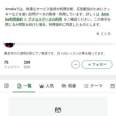
桑名市のピアノ教室 明日香先生のレッスンブログ
アプリをダウンロードして
ブログの更新通知
を受け取りまし
開く
ょう。
桑名市のピアノ教室 明日香先生のレッスンブログ
桑名市の三浦明日香ピアノ教室です。日々のレッスンの事を綴ってます。
75
109
フォロー
フォロワー
投稿
一覧
人気
画像
テーマ