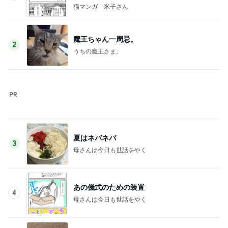
猫マンガ 米子さん
魔王ちゃん一周忌。
2
うちの魔王さま。
夏はネバネバ
3
母さんは今日も世話をやく
あの儀式のための装置
4
母さんは今日も世話をやく
☆「エルメスR.M.S III」スーツケースと旅の#
OOTD☆
5
Stella’s blog time to move on!