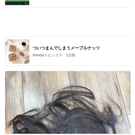
高校受験のためバッサリ切った長い髪
Amebaトピックス
1日前
記事を読む
だいた 若い時にすべきだった事
Amebaトピックス
1日前
案内係を信じ乗った別の方面電車
Amebaトピックス
21時間前