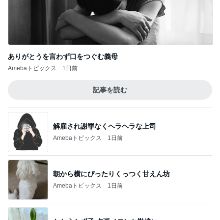
寂しいと涙した娘からの朝の見送り
Amebaトピックス
1日前
モト冬樹 作ったじゃこ天そばを絶賛
Amebaトピックス
10時間前
藤原紀香 平和願う折り紙を紹介
Amebaトピックス
1日前
発売中の豪華すぎる付録ムック本
Amebaトピックス
18時間前