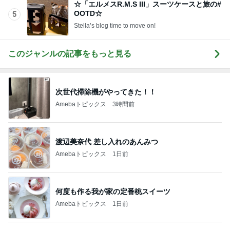
このジャンルの記事をもっと見る
次世代掃除機がやってきた！！
Amebaトピックス
3時間前
渡辺美奈代 差し入れのあんみつ
Amebaトピックス
1日前
何度も作る我が家の定番桃スイーツ
Amebaトピックス
1日前
川崎希 紛失し作り直した夫の鍵
Amebaトピックス
19時間前