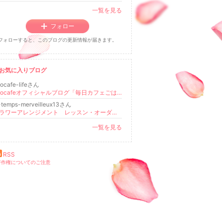
一覧を見る
フォロー
フォローすると、このブログの更新情報が届きます。
お気に入りブログ
ocafe-lifeさん
naocafeオフィシャルブログ「毎日カフェごはん」Powered by Ameba
-temps-merveilleux13さん
フラワーアレンジメント レッスン・オーダー アロマハイストーン お稽古サロン
一覧を見る
RSS
著作権についてのご注意