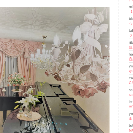
m
b
心
ta
r
ha
y
ゆ
c
s
s
l
y
t
t