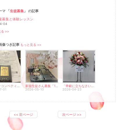
ーマ 「
生徒募集
」 の記事
徒募集と体験レッスン
4-04
る >>
画像つき記事
もっと見る >>
ピティナコンペティション、予選通過、おめでとうございます
新規生徒さん募集「1枠のみ」
「帝劇に立ちなさい」から始まった約束。10年後、花輪の下で起きた奇跡。
7-01
2026-05-10
2026-04-23
<<
前ページ
次ページ
>>