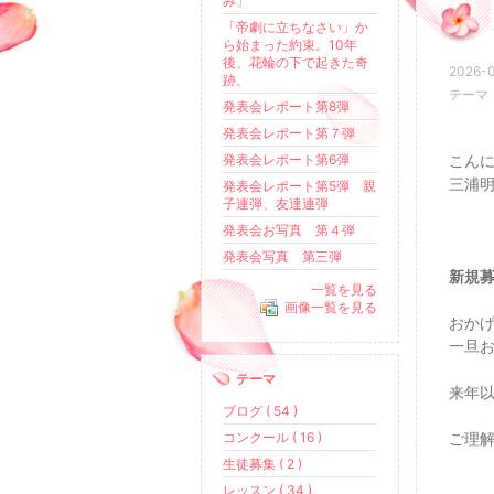
み」
「帝劇に立ちなさい」か
ら始まった約束。10年
後、花輪の下で起きた奇
2026-0
跡。
テーマ
発表会レポート第8弾
発表会レポート第７弾
発表会レポート第6弾
こん
三浦
発表会レポート第5弾 親
子連弾、友達連弾
発表会お写真 第４弾
発表会写真 第三弾
新規
一覧を見る
画像一覧を見る
おか
一旦
テーマ
来年
ブログ ( 54 )
コンクール ( 16 )
ご理
生徒募集 ( 2 )
レッスン ( 34 )