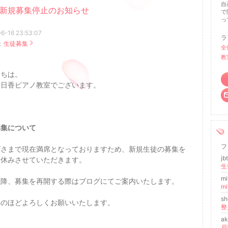
自
新規募集停止のお知らせ
で
っ
6-16 23:53:07
ラ
：
生徒募集
全
教
にちは。
明日香ピアノ教室でございます。
募集について
フ
げさまで現在満席となっておりますため、新規生徒の募集を
j
お休みさせていただきます。
m
以降、募集を再開する際はブログにてご案内いたします。
m
sh
解のほどよろしくお願いいたします。
整
a