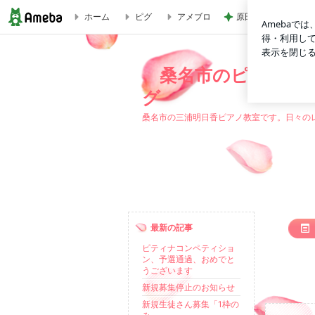
ホーム
ピグ
アメブロ
原田龍二 8kmのゴ
桑名市のピアノ教室 明日香先生のレッスンブログ -2ペー
桑名市のピアノ教室
グ
桑名市の三浦明日香ピアノ教室です。日々の
最新の記事
ピティナコンペティショ
ン、予選通過、おめでと
うございます
新規募集停止のお知らせ
新規生徒さん募集「1枠の