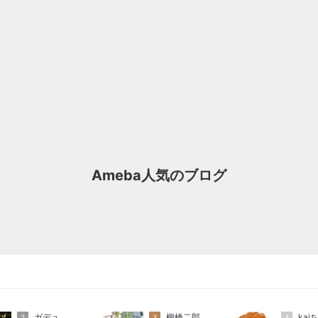
Ameba人気のブログ
ガデュ
柳橋二郎
kai
2
3
4