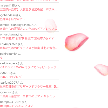
iimiaumi115さん
【三重県鈴鹿市】大貫亜以音楽教室 声楽家、ボイトレ、ピアノ教室、合唱指導
logchandesuさん
と身体を軽やかに…
kemoto-pianokyoshitsuさん
６０歳からの育脳大人のためのピアノレッスン伊加賀西町教室
ibontoyokawaさん
豊川市 田原市 蒲郡市 新城市 豊橋市のおすすめ習い事 リトルフェアリー新体操教室♪
chi4mpilatesさん
音楽家のためのピラティスと演奏 理想の音色、心が躍る演奏！
opehirokamiさん
ゆ
asadolcecasaさん
CASA DOLCE CASA ミラノでシャビーシックな暮らし。
aky9202さん
aky9202のブログ
e-parfum2007さん
三重県四日市市プリザーブドフラワー教室 【Le parfum】花風水鑑定士小林かおる
mgcmusicさん
山口里美音楽教室 桑名市のピアノ.リトミック教室・音楽療法。
othetop524-2021さん
othetop524-2021のブログ