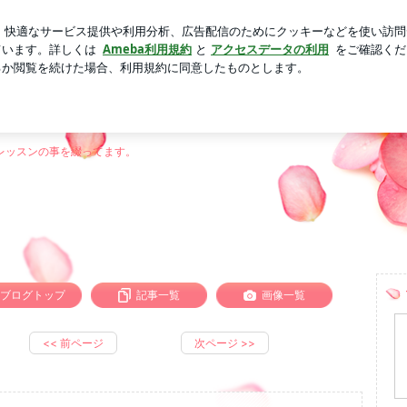
ミ拾いウォーキング
芸能人ブログ
人気ブログ
新規登録
ジ目
 明日香先生のレッスンブロ
レッスンの事を綴ってます。
ブログトップ
記事一覧
画像一覧
<<
前ページ
次ページ
>>