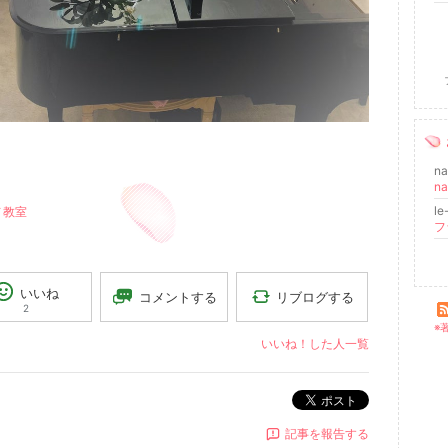
na
le
ノ教室
いいね
リブログする
コメントする
2
※
いいね！した人一覧
ポスト
記事を報告する