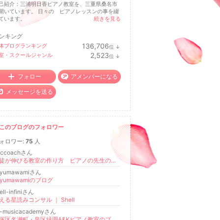
己紹介：三浦明日香ピアノ教室を、三重県桑名市
開いています。 日々の ピアノレッスンの事を綴
ています。
続きを見る
ンキング
136,706
体ブログランキング
位
↓
ラ
2,523
室・スクールジャンル
位
↓
ン
ラ
キ
ン
ン
キ
フォロー
アメンバーになる
グ
ン
下
グ
メッセージを送る
降
下
降
このブログのフォロワー
ォロワー:
75
人
btccoachさん
生徒が伸びる教室の作り方 ピアノの先生のための超意識
iyumawamiさん
iyumawamiのブログ
ell-infiniさん
える星読みコンサル ｜ Shell
k-musicacademyさん
戸塚区名瀬町・泉区緑園A&Kピアノ教室のブログ