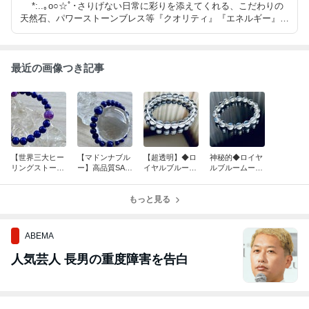
*:..｡o○☆ﾟ･さりげない日常に彩りを添えてくれる、こだわりの
天然石、パワーストーンブレス等『クオリティ』『エネルギー』
『デザイン性』をテーマに、感度の高い天然石アイテムをご紹介し
ます。*:..｡o○☆ﾟ･
最近の画像つき記事
【世界三大ヒー
【マドンナブル
【超透明】◆ロ
神秘的◆ロイヤ
リングストー
ー】高品質SA
イヤルブルーム
ルブルームーン
ン】スギライト
級！ラピスラズ
ーンストーン◆
ストーン◆ ブレ
／ラピスラズリ
リ／ブレスレッ
天然石ブレス／
ス／極めて稀少
◆ブレスレット
ト／ヒーリング
もっと見る
直感力
ストーン
ABEMA
人気芸人 長男の重度障害を告白