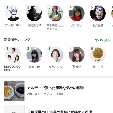
1
2
3
4
5
デーモン閣下
片岡愛之助
林下清志(ビッ
沢田聖子
金沢克彦
グダディ)
新登場ランキング
すべて見る
1
2
3
4
5
BEYOOOOO
島倉りか
ゆうこりん
石 安伊
蒼井心音
NDS
カルディで買った優雅な気分の珈琲
Amebaトピックス
1日前
広島原爆の日 市長の言葉に動揺する総理