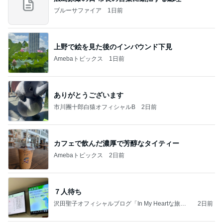
ブルーサファイア
1日前
上野で絵を見た後のインバウンド下見
Amebaトピックス
1日前
ありがとうございます
市川團十郎白猿オフィシャルB
2日前
カフェで飲んだ濃厚で芳醇なタイティー
Amebaトピックス
2日前
７人待ち
沢田聖子オフィシャルブログ「In My Heartな旅日
2日前
記」by Ameba