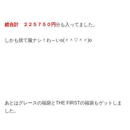
総合計 ２２５７５０円
分も入ってました。
しかも捨て服ナシ！わ～いo(〃＾▽＾〃)o
あとはグレースの福袋とTHE FIRSTの福袋もゲットしま
した。