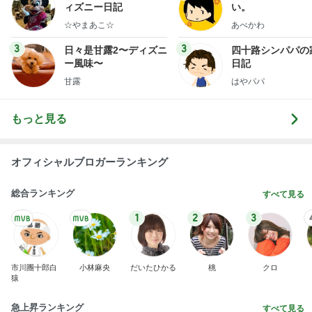
ィズニー日記
い。
☆やまあこ☆
あべかわ
3
3
日々是甘露2〜ディズニ
四十路シンパパの
ー風味〜
日記
甘露
はやパパ
もっと見る
オフィシャルブロガーランキング
総合ランキング
すべて見る
1
2
3
市川團十郎白
小林麻央
だいたひかる
桃
クロ
猿
急上昇ランキング
すべて見る