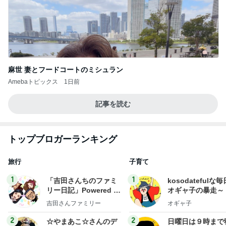
麻世 妻とフードコートのミシュラン
Amebaトピックス
1日前
記事を読む
トップブロガーランキング
旅行
子育て
1
1
「吉田さんちのファミ
kosodatefulな毎
リー日記」Powered b
オギャ子の暴走～
y Ameba 吉田さんファ
吉田さんファミリー
オギャ子
ミリーオフィシャルブ
ログ
2
2
☆やまあこ☆さんのデ
日曜日は９時まで