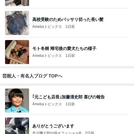
高校受験のためバッサリ切った長い髪
Amebaトピックス
1日前
モト冬樹 帰宅後の愛犬たちの様子
Amebaトピックス
1日前
芸能人・有名人ブログ TOPへ
｢元こども店長｣加藤清史郎 喜びの報告
Amebaトピックス
1日前
ありがとうございます
市川團十郎白猿オフィシャルB
2日前