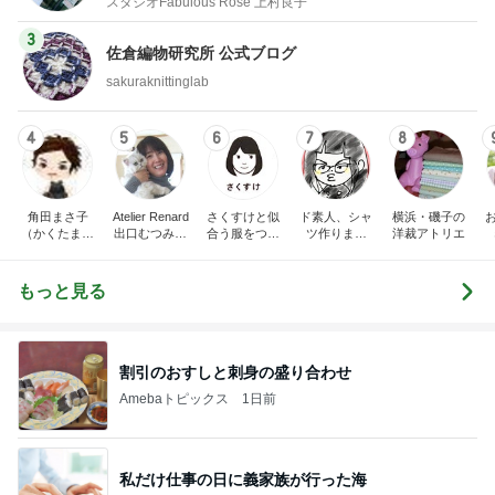
スタジオFabulous Rose 上村良子
3
佐倉編物研究所 公式ブログ
sakuraknittinglab
4
5
6
7
8
角田まさ子
Atelier Renard
さくすけと似
ド素人、シャ
横浜・磯子の
（かくたまさ
出口むつみの
合う服をつく
ツ作りまし
洋裁アトリエ
こ）のファブ
トールペイン
ろう！
た！
リックステン
ト
シル
もっと見る
割引のおすしと刺身の盛り合わせ
Amebaトピックス
1日前
私だけ仕事の日に義家族が行った海