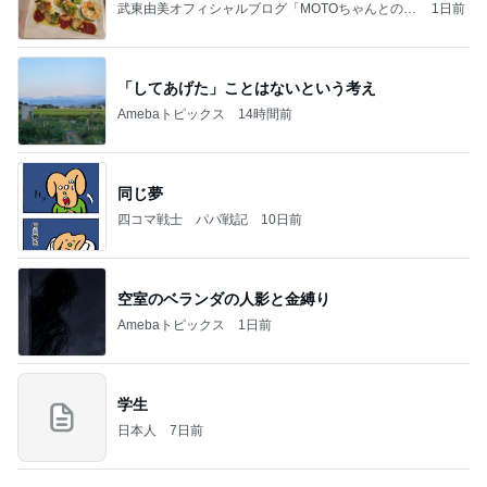
武東由美オフィシャルブログ「MOTOちゃんとのは
1日前
っぴぃな毎日」Powered by Ameba
「してあげた」ことはないという考え
Amebaトピックス
14時間前
同じ夢
四コマ戦士 パパ戦記
10日前
空室のベランダの人影と金縛り
Amebaトピックス
1日前
学生
日本人
7日前