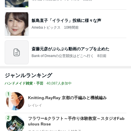
飯島直子「イライラ」投稿に様々な声
Amebaトピックス
10時間前
斎藤元彦がぶらぶら動画のアップを止めた
Bank of Dreamの公営競技はどこへ行く
8日前
ジャンルランキング
ハンドメイド雑貨・手芸
40,087人参加中
1
Knitting.RayRay 京都の手編みと機械編み
レイレイ
2
フラワー&クラフト～手作り体験教室～スタジオFab
ulous Rose