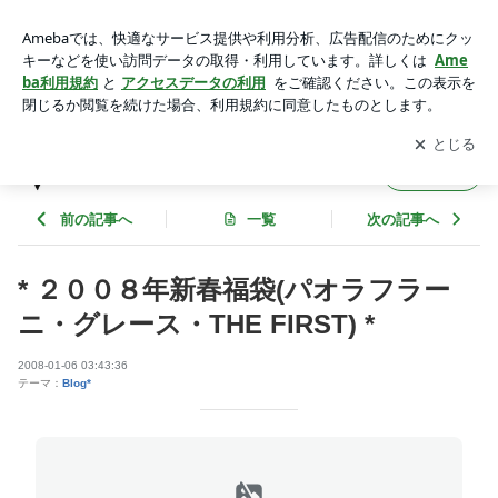
* ２００８年新春福袋(パオラフラーニ・グレース・THE FIRS
T) * | V I A S T O N E S *
アプリをダウンロードして
ブログの更新通知
を受け取りまし
開く
ょう。
V I A S T O N E S *
フォロー
前の記事へ
一覧
次の記事へ
* ２００８年新春福袋(パオラフラー
ニ・グレース・THE FIRST) *
2008-01-06 03:43:36
テーマ：
Blog*