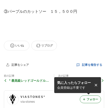
③パープルのカットソー １５，５００円
いいね
リブログ
記事を報告する
記事をシェア
前の記事
次の記事
* 最高級レッドゴールドルチ
* 2008新春限定福袋‘シトラ
気に入ったらフォロー
ル！！ *
スノーツ’ *
会員登録は不要です
V I A S T O N E S *
フォロー
via-stones