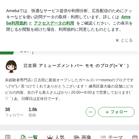
江古田 アミューズメントバー モモ のブログ(=´∀｀)
アプリをダウンロードして
ブログの更新通知
を受け取りまし
開く
ょう。
ranking
会社・広報ジャンル
867
江古田 アミューズメントバー モモ のブログ(=´∀｀)
未経験者専門店♪ 江古田に新規オープンしたガールズバーmomoのブログです
＼(^o^)／見つけてくれてありがとうございます！ 練馬区最大級の店舗にピカ
ピカの内装、女の子も新人さんばかり♪ 20:00〜6:00まで営業しております( ´
▽ ` ) あ、日曜日は定休日でーす。
38
1.8k
フォロー
フォロワー
投稿
一覧
人気
画像
テーマ