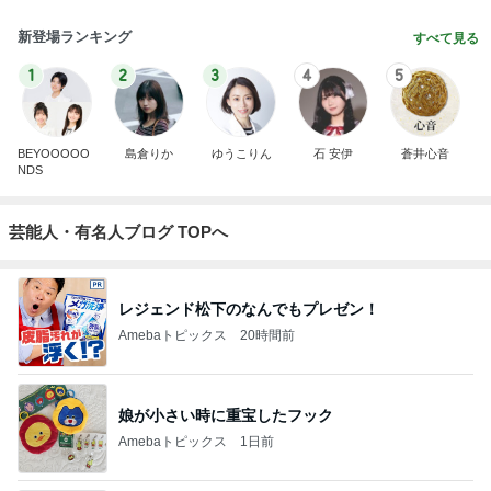
新登場ランキング
すべて見る
1
2
3
4
5
BEYOOOOO
島倉りか
ゆうこりん
石 安伊
蒼井心音
NDS
芸能人・有名人ブログ TOPへ
レジェンド松下のなんでもプレゼン！
Amebaトピックス
20時間前
娘が小さい時に重宝したフック
Amebaトピックス
1日前