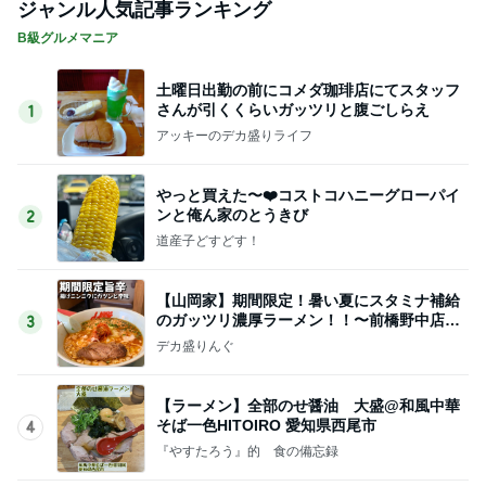
ジャンル人気記事ランキング
B級グルメマニア
土曜日出勤の前にコメダ珈琲店にてスタッフ
さんが引くくらいガッツリと腹ごしらえ
1
アッキーのデカ盛りライフ
やっと買えた〜❤️コストコハニーグローパイ
ンと俺ん家のとうきび
2
道産子どすどす！
【山岡家】期間限定！暑い夏にスタミナ補給
のガッツリ濃厚ラーメン！！〜前橋野中店さ
3
ん〜
デカ盛りんぐ
【ラーメン】全部のせ醤油 大盛@和風中華
そば一色HITOIRO 愛知県西尾市
4
『やすたろう』的 食の備忘録