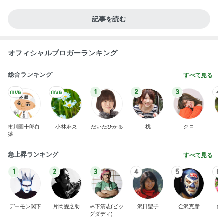
記事を読む
オフィシャルブロガーランキング
総合ランキング
すべて見る
1
2
3
市川團十郎白
小林麻央
だいたひかる
桃
クロ
猿
急上昇ランキング
すべて見る
1
2
3
4
5
デーモン閣下
片岡愛之助
林下清志(ビッ
沢田聖子
金沢克彦
グダディ)