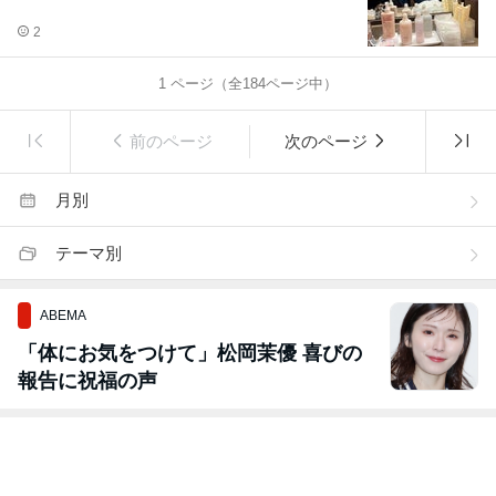
2
1
ページ（全
184
ページ中）
前のページ
次のページ
月別
テーマ別
ABEMA
「体にお気をつけて」松岡茉優 喜びの
報告に祝福の声