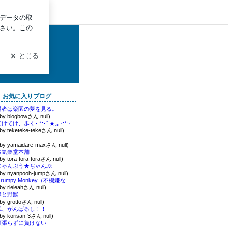
グイン
子育て中(笑)。
お気に入りブログ
愚者は楽園の夢を見る。
 by blogbowさん null)
てけてけ、歩く･:*:･ﾟ★,｡･:*:･ﾟ☆
 by teketeke-tekeさん null)
。
 by yamaidare-maxさん null)
お気楽堂本舗
 by tora-tora-toraさん null)
にゃんぷう★ぢゃんぷ
 by nyanpooh-jumpさん null)
Grumpy Monkey（不機嫌なおさるさん）の観察日記
 by rieleahさん null)
母と野獣
 by grottoさん null)
私、がんばるし！！
 by korisan-3さん null)
頑張らずに負けない