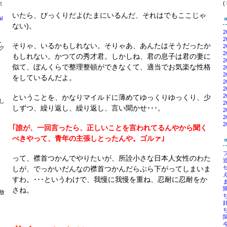
(
ポ
いたら、びっくりだよ(たまにいるんだ、それはでもここじゃ
ない)。
2
2
し
そりゃ、いるかもしれない。そりゃあ、あんたはそうだったか
2
ク
2
もしれない。かつての秀才君。しかしね、君の息子は君の妻に
2
似て、ぼんくらで整理整頓ができなくて、適当でお気楽な性格
2
2
をしているんだよ。
2
2
2
ということを、かなりマイルドに薄めてゆっくりゆっくり、少
し
2
しずつ、繰り返し、繰り返し、言い聞かせ･･･。
2
2
2
｢誰が、一回言ったら、正しいことを言われてるんやから聞く
べきやって、青年の主張しとったんや。ゴルァ｣
ブ
って、襟首つかんでやりたいが、所詮小さな日本人女性のわた
近
。
しが、でっかいだんなの襟首つかんだらぶら下がってしまいま
え
すわ。･･･というわけで、我慢に我慢を重ね、忍耐に忍耐をか
ま
さね。
放
ち
妊
ち
関
今