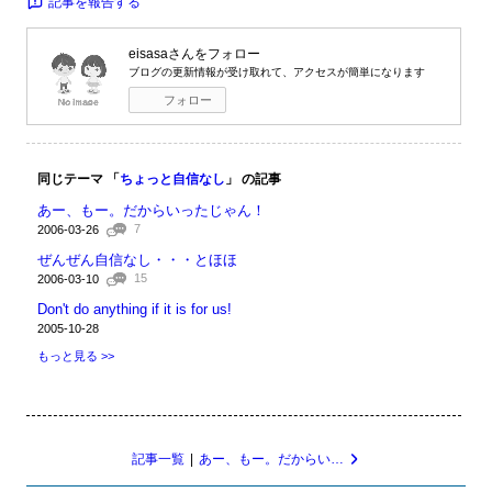
記事を報告する
eisasa
さんをフォロー
ブログの更新情報が受け取れて、アクセスが簡単になります
フォロー
同じテーマ 「
ちょっと自信なし
」 の記事
あー、もー。だからいったじゃん！
7
2006-03-26
ぜんぜん自信なし・・・とほほ
15
2006-03-10
Don't do anything if it is for us!
2005-10-28
もっと見る >>
記事一覧
|
あー、もー。だからいったじゃん！