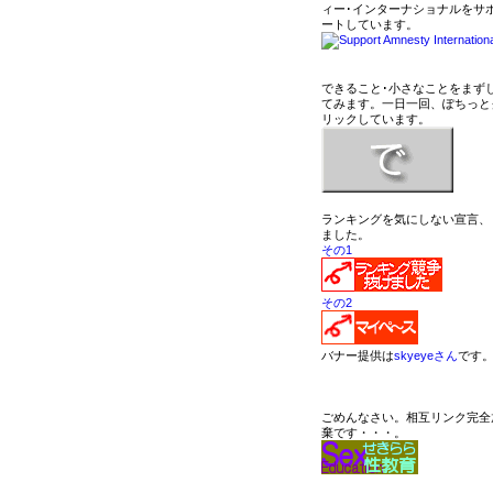
ィー･インターナショナルをサ
ートしています。
できること･小さなことをまず
てみます。一日一回、ぽちっと
リックしています。
ランキングを気にしない宣言、
ました。
その1
その2
バナー提供は
skyeyeさん
です
ごめんなさい。相互リンク完全
棄です・・・。