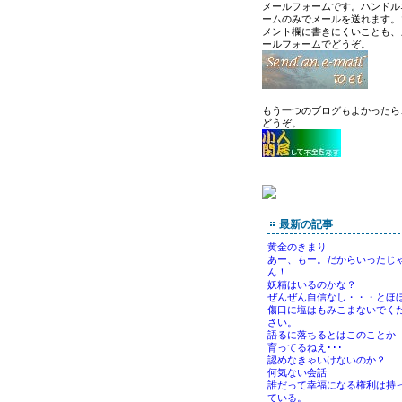
メールフォームです。ハンドル
ームのみでメールを送れます。
メント欄に書きにくいことも、
ールフォームでどうぞ。
もう一つのブログもよかったら
どうぞ。
最新の記事
黄金のきまり
あー、もー。だからいったじ
ん！
妖精はいるのかな？
ぜんぜん自信なし・・・とほ
傷口に塩はもみこまないでく
さい。
語るに落ちるとはこのことか
育ってるねえ･･･
認めなきゃいけないのか？
何気ない会話
誰だって幸福になる権利は持
ている。