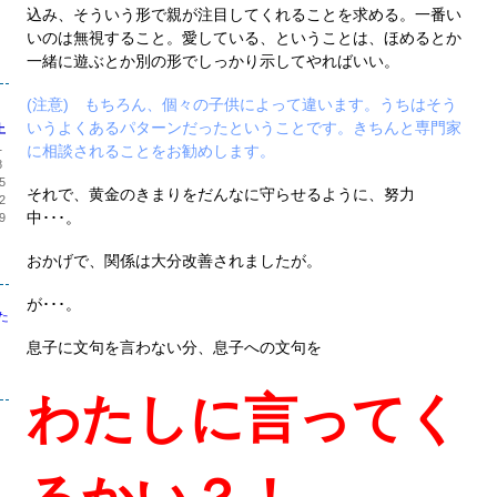
込み、そういう形で親が注目してくれることを求める。一番い
いのは無視すること。愛している、ということは、ほめるとか
一緒に遊ぶとか別の形でしっかり示してやればいい。
(注意) もちろん、個々の子供によって違います。うちはそう
いうよくあるパターンだったということです。きちんと専門家
土
1
に相談されることをお勧めします。
8
5
それで、黄金のきまりをだんなに守らせるように、努力
2
中･･･。
9
おかげで、関係は大分改善されましたが。
が･･･。
た
息子に文句を言わない分、息子への文句を
わたしに言ってく