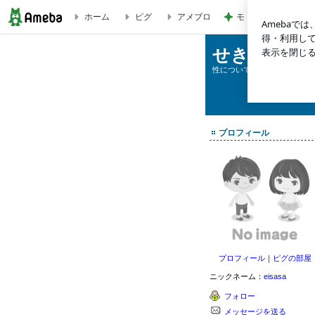
モト冬樹 自画自賛
ホーム
ピグ
アメブロ
黄金のきまり | せきらら性教育
せきらら性
性について明るくまじめに話
プロフィール
プロフィール
｜
ピグの部屋
ニックネーム：
eisasa
フォロー
メッセージを送る