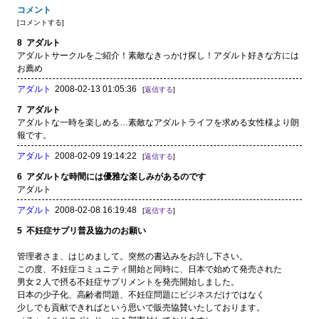
コメント
[
コメントする
]
8
アダルト
アダルトサークルをご紹介！素敵なきっかけ探し！アダルト好きな方には
お薦め
アダルト
2008-02-13 01:05:36
[
返信する
]
7
アダルト
アダルトな一時を楽しめる…素敵なアダルトライフを求める女性様より朗
報です。
アダルト
2008-02-09 19:14:22
[
返信する
]
6
アダルトな時間には優雅な楽しみがあるのです
アダルト
アダルト
2008-02-08 16:19:48
[
返信する
]
5
不妊症サプリ普及協力のお願い
管理者さま、はじめまして。突然の書込みをお許し下さい。
この度、不妊症コミュニティ開始と同時に、日本で始めて発売された
男女２人で摂る不妊症サプリメントを発売開始しました。
日本の少子化、高齢者問題、不妊症問題にビジネスだけではなく
少しでも貢献できればという思いで販売協賛いたしております。