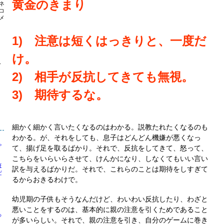
黄金のきまり
ネ
コ
メ
1) 注意は短くはっきりと、一度だ
け。
、
2) 相手が反抗してきても無視。
3) 期待するな。
細かく細かく言いたくなるのはわかる。説教たれたくなるのも
わかる。が、それをしても、息子はどんどん機嫌が悪くなっ
ゃ
て、揚げ足を取るばかり。それで、反抗をしてきて、怒って、
こちらをいらいらさせて、けんかになり、しなくてもいい言い
ほ
訳を与えるばかりだ。それで、これらのことは期待をしすぎて
だ
るからおきるわけで。
幼児期の子供もそうなんだけど、わいわい反抗したり、わざと
悪いことをするのは、基本的に親の注意を引くためであること
っ
が多いらしい。それで、親の注意を引き、自分のゲームに巻き