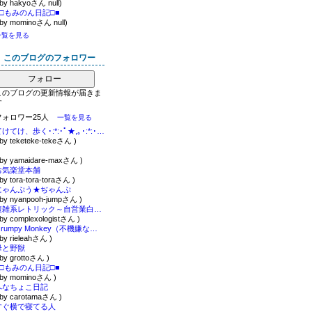
 by hakyoさん null)
■□もみのん日記□■
 by mominoさん null)
一覧を見る
このブログのフォロワー
フォロー
このブログの更新情報が届きま
す
フォロワー25人
一覧を見る
てけてけ、歩く･:*:･ﾟ★,｡･:*:･ﾟ☆
 by teketeke-tekeさん )
。
 by yamaidare-maxさん )
お気楽堂本舗
 by tora-tora-toraさん )
にゃんぷう★ぢゃんぷ
 by nyanpooh-jumpさん )
複雑系レトリック～自営業白書～
 by complexologistさん )
Grumpy Monkey（不機嫌なおさるさん）の観察日記
 by rieleahさん )
母と野獣
 by grottoさん )
■□もみのん日記□■
 by mominoさん )
へなちょこ日記
 by carotamaさん )
すぐ横で寝てる人