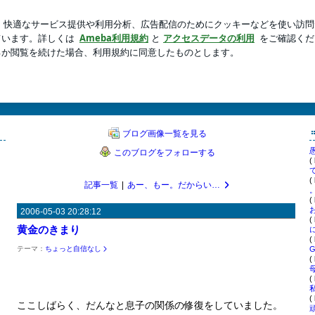
した手作り夕食
新規登録
ロ
芸能人ブログ
人気ブログ
教育
したい。 そんな会話を通して、新しい何かが見えてくる、かな? 母親っぽくない人が何とか
ブログ画像一覧を見る
このブログをフォローする
(
(
記事一覧
|
あー、もー。だからいったじゃん！
(
2006-05-03 20:28:12
(
黄金のきまり
(
テーマ：
ちょっと自信なし
(
(
(
ここしばらく、だんなと息子の関係の修復をしていました。