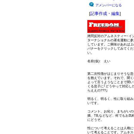
アメンバーになる
[
記事作成・編集
]
拷問反対のアムネスティー･イ
ターナショナルの署名運動に参
しています。ご興味があれば上
バナーをクリックしてみてくだ
い。
名前(仮): えい
第二次性徴がはじまりそうな息
を抱えています。それで、聞く
よって言うようなことまで聞い
くる息子に｢どうやって対応し
らええの???｣
明るく、明るく、性に取り組み
いです。
コメント、お叱り、まちがいの
摘、TB,などなど、何でもお気
にどうぞ。
性について考えることは人権に
いて考えることです。アムネス