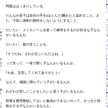
(
問題ははっきりしている。
(
だんなが息子は自分の手を(ほとんど)離れたと認めること。ま
た、子供に過剰の期待をしないようにすること。
ン
だいたい、メトロノームを使って練習をするのが好きな子なん
加
かいるもんか。
の
さ
だいたい、親の言うことを、
(
｢そうだね。それが正しいんだよね。｣
(
子
(
な
って言って、一発で聞く子なんかいるもんか。
て
(
た
｢わあ、注意してくれてありがとう｣
(
た
なんて、感謝に満ちていう子がいるもんか。
(
(
指
わざわざ苦しいことをしたいと思う子がいるもんか。
軽
(
部屋を整理整頓してないと勉強ができないのって、せっせと掃
(
つ
除をする子なんかいるもんか。
テ