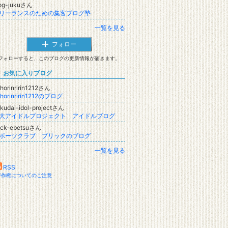
log-jukuさん
リーランスのための集客ブログ塾
一覧を見る
フォロー
フォローすると、このブログの更新情報が届きます。
お気に入りブログ
horinririn1212さん
horinririn1212のブログ
kudai-idol-projectさん
大アイドルプロジェクト アイドルブログ
ick-ebetsuさん
ポーツクラブ ブリックのブログ
一覧を見る
RSS
著作権についてのご注意