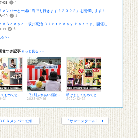
1
7-08
Ｒメンバーと一緒に海でも行きます？２０２２」を開催します！
2
8-09
「ＲａｎｄＳｃａｐｅ・坂井亮治 Ｂｉｒｔｈｄａｙ Ｐａｒｔｙ」開催します！
6
1-11
る >>
画像つき記事
もっと見る >>
明けましておめでとうございます！～２０２４～
「江別ふれあい福祉の広場」出演しました！
明けましておめでとうございます！
2-31
2023-07-16
2022-12-31
ＢＥＲメンバーで海…
「サマースクール i…