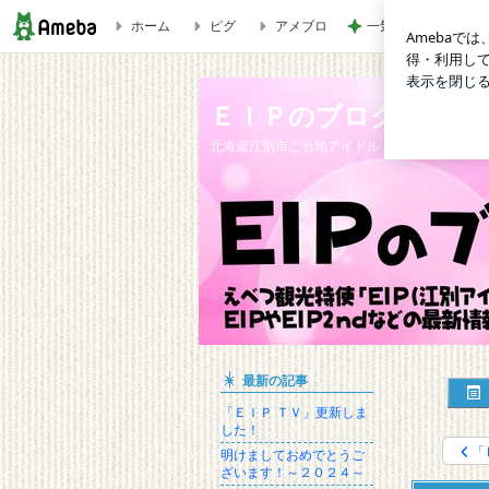
ホーム
ピグ
アメブロ
一気に上品に仕上が
「ＢＥＲメンバーで海行くんですけど来ちゃいます？」開催しま
ＥＩＰのブログ
北海道江別市ご当地アイドル「ＥＩＰ（江別ア
最新の記事
「ＥＩＰ ＴＶ」更新しま
した！
「
明けましておめでとうご
ざいます！～２０２４～