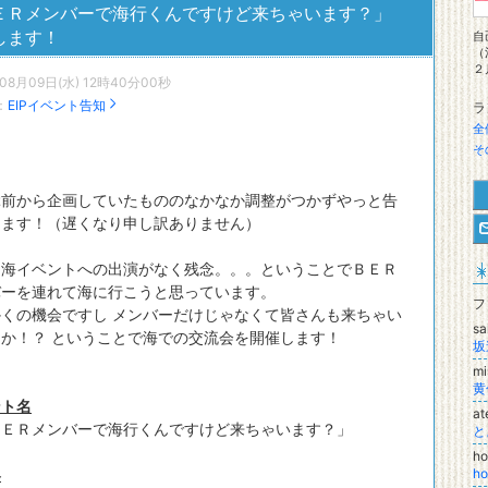
ＥＲメンバーで海行くんですけど来ちゃいます？」
します！
自
（
２
年08月09日(水) 12時40分00秒
：
EIPイベント告知
ラ
全
そ
ぶ前から企画していたもののなかなか調整がつかずやっと告
きます！（遅くなり申し訳ありません）
は海イベントへの出演がなく残念。。。ということでＢＥＲ
バーを連れて海に行こうと思っています。
フ
くの機会ですし メンバーだけじゃなくて皆さんも来ちゃい
sa
か！？ ということで海での交流会を開催します！
坂
m
黄
ント名
a
ＥＲメンバーで海行くんですけど来ちゃいます？」
と
ho
容
h