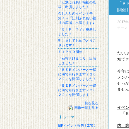
「江別ふれあい福祉の広
「Ｂ
場」出演しました！
開催
久しぶりのイベント告
知！～「江別ふれあい福
2017
祉の広場」出演します♪
テーマ
「ＥＩＰ ＴＶ」更新し
ました！
明けましておめでとうご
ざいます！
ＥＩＰ１０周年！
だい
「石狩さけまつり」出演
知で
しました！
「ＢＥＲメンバーと一緒
今年
に海でも行きます？２０
メン
２２」を開催しました！
せっか
「ＢＥＲメンバーと一緒
ません
に海でも行きます？２０
２２」を開催します！
一覧を見る
イベ
画像一覧を見る
「Ｂ
テーマ
内 
EIPイベント報告 ( 270 )