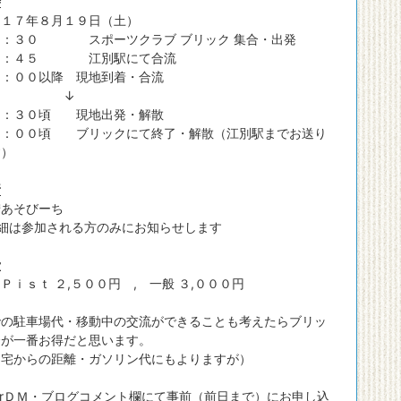
時
１７年８月１９日（土）
３０ スポーツクラブ ブリック 集合・出発
４５ 江別駅にて合流
：００以降 現地到着・合流
↓
：３０頃 現地出発・解散
：００頃 ブリックにて終了・解散（江別駅までお送り
す）
所
あそびーち
細は参加される方のみにお知らせします
費
ｉｓｔ ２,５００円 , 一般 ３,０００円
での駐車場代・移動中の交流ができることも考えたらブリッ
合が一番お得だと思います。
自宅からの距離・ガソリン代にもよりますが）
tterＤＭ・ブログコメント欄にて事前（前日まで）にお申し込