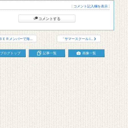
[
コメント記入欄を表示
]
コメントする
ＢＥＲメンバーで海…
「サマースクール i…
ブログトップ
記事一覧
画像一覧