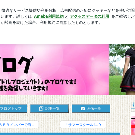
るブラウス
芸能人ブログ
人気ブログ
新規登録
ログ
す！ | ＥＩＰのブログ
イドルプロジェクト）」のブログです。
ブログトップ
記事一覧
画像一覧
ＢＥＲメンバーで海…
「サマースクール i…