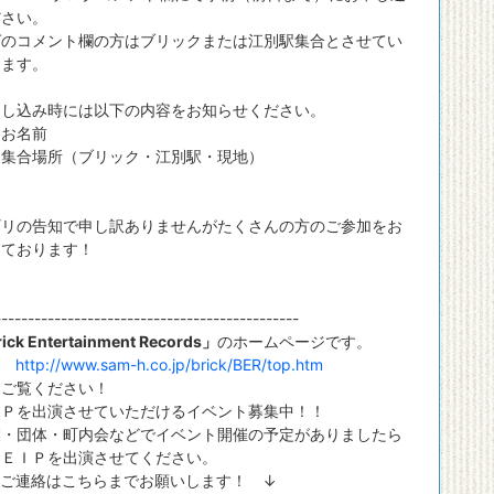
ださい。
グのコメント欄の方はブリックまたは江別駅集合とさせてい
きます。
し込み時には以下の内容をお知らせください。
お名前
合場所（ブリック・江別駅・現地）
ギリの告知で申し訳ありませんがたくさんの方のご参加をお
しております！
----------------------------------------------
ick Entertainment Records」
のホームページです。
→
http://www.sam-h.co.jp/brick/BER/top.htm
ご覧ください！
Ｐを出演させていただけるイベント募集中！！
・団体・町内会などでイベント開催の予定がありましたら
ＥＩＰを出演させてください。
ご連絡はこちらまでお願いします！ ↓