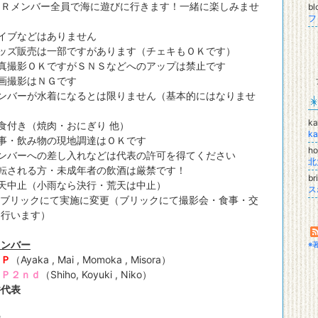
Ｒメンバー全員で海に遊びに行きます！一緒に楽しみませ
b
フ
？
イブなどはありません
ッズ販売は一部ですがあります（チェキもＯＫです）
真撮影ＯＫですがＳＮＳなどへのアップは禁止です
画撮影はＮＧです
ンバーが水着になるとは限りません（基本的にはなりませ
ka
食付き（焼肉・おにぎり 他）
ka
事・飲み物の現地調達はＯＫです
ho
ンバーへの差し入れなどは代表の許可を得てください
北
転される方・未成年者の飲酒は厳禁です！
br
天中止（小雨なら決行・荒天は中止）
ス
リックにて実施に変更（ブリックにて撮影会・食事・交
を行います）
メンバー
※
ＩＰ
（Ayaka , Mai , Momoka , Misora）
ＩＰ２ｎｄ
（Shiho, Koyuki , Niko）
井代表