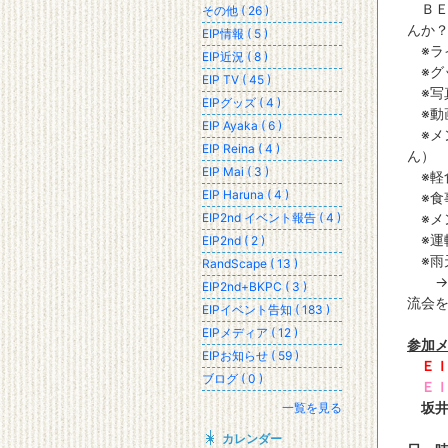
ＢＥ
その他 ( 26 )
んか
EIP情報 ( 5 )
※ラ
EIP近況 ( 8 )
※グ
EIP TV ( 45 )
※写
EIPグッズ ( 4 )
※動
EIP Ayaka ( 6 )
※メ
EIP Reina ( 4 )
ん）
EIP Mai ( 3 )
※軽
EIP Haruna ( 4 )
※食
EIP2nd イベント報告 ( 4 )
※メ
※運
EIP2nd ( 2 )
※雨
RandScape ( 13 )
→ブ
EIP2nd+BKPC ( 3 )
流会
EIPイベント告知 ( 183 )
EIPメディア ( 12 )
参加
EIPお知らせ ( 59 )
Ｅ
ブログ ( 0 )
Ｅ
坂
一覧を見る
カレンダー