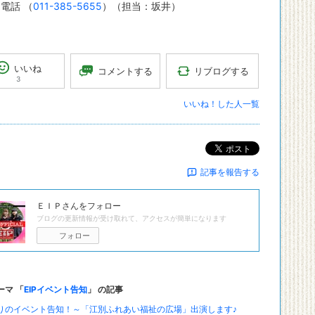
話 （
011-385-5655
）（担当：坂井）
いいね
リブログする
コメントする
3
いいね！した人一覧
ポスト
記事を報告する
ＥＩＰ
さんをフォロー
ブログの更新情報が受け取れて、アクセスが簡単になります
フォロー
ーマ 「
EIPイベント告知
」 の記事
りのイベント告知！～「江別ふれあい福祉の広場」出演します♪