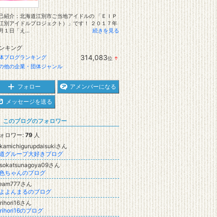
己紹介：北海道江別市ご当地アイドルの 「ＥＩＰ
江別アイドルプロジェクト）」です！ ２０１７年
月１日「え...
続きを見る
ンキング
314,083
体ブログランキング
位
↑
ラ
の他の企業・団体ジャンル
ン
キ
ン
フォロー
アメンバーになる
グ
上
メッセージを送る
昇
このブログのフォロワー
ォロワー:
79
人
kamichigurupdaisukiさん
道グループ大好きブログ
isokatsunagoya09さん
色ちゃんのブログ
team777さん
よよんまるのブログ
rihori16さん
orihori16のブログ