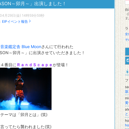
EASON～卯月～」出演しました！
自
（
04月29日(金) 14時59分59秒
２
：
EIPイベント報告
ラ
全
そ
は
音楽鑑定舎 Blue Moon
さんにて行われた
ASON～卯月～」に出演させていただきました！
の４番目に
ＲａｎｄＳｃａｐｅ
が登場！
フ
sa
坂
m
黄
a
と
テーマは「卯月とは」(笑)
ho
h
言ってたら襲われました(笑)