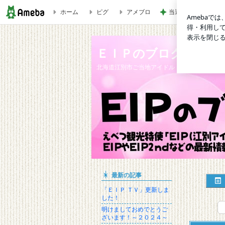
ホーム
ピグ
アメブロ
当選した人気商品詰
「SEASON～卯月～」出演しました！ | ＥＩＰのブログ
ＥＩＰのブログ
北海道江別市ご当地アイドル「ＥＩＰ（江別ア
最新の記事
「ＥＩＰ ＴＶ」更新しま
した！
明けましておめでとうご
ざいます！～２０２４～