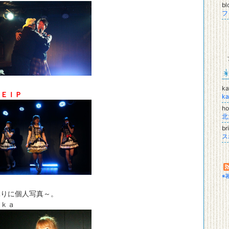
b
フ
ka
て
ＥＩＰ
ka
ho
北
br
ス
※
ぶりに個人写真～。
ａｋａ