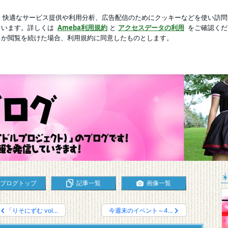
め合わせとグッズ
芸能人ブログ
人気ブログ
新規登録
イドルプロジェクト）」のブログです。
ブログトップ
記事一覧
画像一覧
「りそにずむ vol…
今週末のイベント～4…