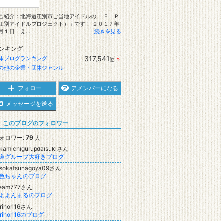
己紹介：北海道江別市ご当地アイドルの 「ＥＩＰ
江別アイドルプロジェクト）」です！ ２０１７年
月１日「え...
続きを見る
ンキング
317,541
体ブログランキング
位
↑
ラ
の他の企業・団体ジャンル
ン
キ
ン
フォロー
アメンバーになる
グ
上
メッセージを送る
昇
このブログのフォロワー
ォロワー:
79
人
kamichigurupdaisukiさん
道グループ大好きブログ
isokatsunagoya09さん
色ちゃんのブログ
team777さん
よよんまるのブログ
rihori16さん
orihori16のブログ