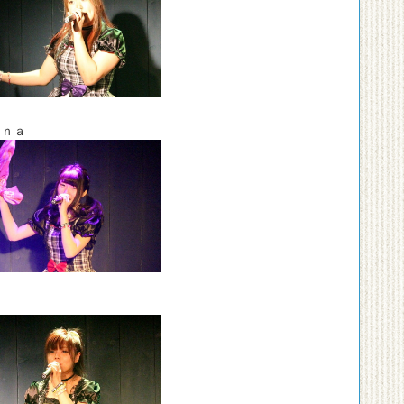
ｉｎａ
ｉ