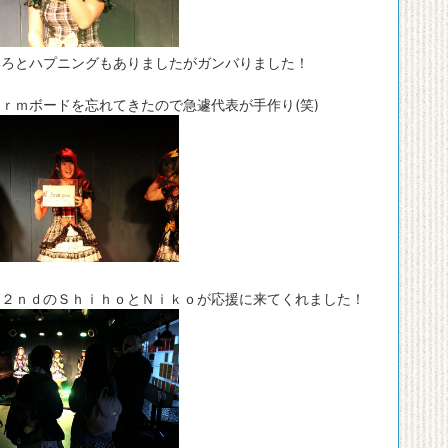
いろとハプニングもありましたがガンバりました！
ｒｍボードを忘れてきたので急遽代表が手作り(笑)
Ｐ２ｎｄのＳｈｉｈｏとＮｉｋｏが応援に来てくれました！