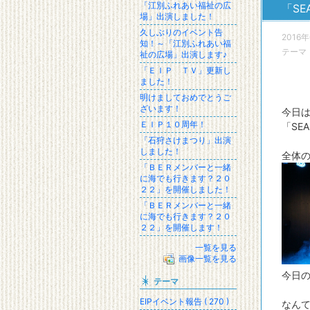
「江別ふれあい福祉の広
「S
場」出演しました！
久しぶりのイベント告
2016年
知！～「江別ふれあい福
テーマ
祉の広場」出演します♪
「ＥＩＰ ＴＶ」更新し
ました！
明けましておめでとうご
ざいます！
今日
ＥＩＰ１０周年！
「SE
「石狩さけまつり」出演
しました！
全体
「ＢＥＲメンバーと一緒
に海でも行きます？２０
２２」を開催しました！
「ＢＥＲメンバーと一緒
に海でも行きます？２０
２２」を開催します！
一覧を見る
画像一覧を見る
今日の
テーマ
EIPイベント報告 ( 270 )
なんて