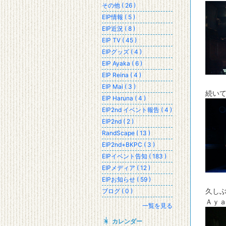
その他 ( 26 )
EIP情報 ( 5 )
EIP近況 ( 8 )
EIP TV ( 45 )
EIPグッズ ( 4 )
EIP Ayaka ( 6 )
EIP Reina ( 4 )
EIP Mai ( 3 )
続い
EIP Haruna ( 4 )
EIP2nd イベント報告 ( 4 )
EIP2nd ( 2 )
RandScape ( 13 )
EIP2nd+BKPC ( 3 )
EIPイベント告知 ( 183 )
EIPメディア ( 12 )
EIPお知らせ ( 59 )
久し
ブログ ( 0 )
Ａｙ
一覧を見る
カレンダー