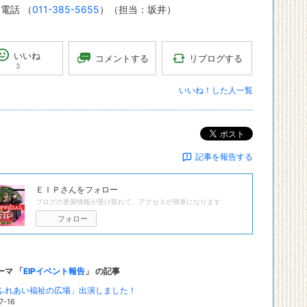
話 （
011-385-5655
）（担当：坂井）
いいね
リブログする
コメントする
3
いいね！した人一覧
ポスト
記事を報告する
ＥＩＰ
さんをフォロー
ブログの更新情報が受け取れて、アクセスが簡単になります
フォロー
ーマ 「
EIPイベント報告
」 の記事
ふれあい福祉の広場」出演しました！
7-16