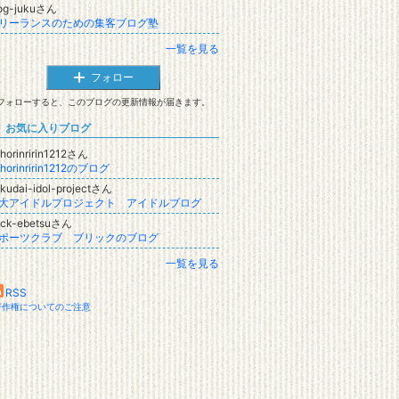
log-jukuさん
リーランスのための集客ブログ塾
一覧を見る
フォロー
フォローすると、このブログの更新情報が届きます。
お気に入りブログ
horinririn1212さん
horinririn1212のブログ
kudai-idol-projectさん
大アイドルプロジェクト アイドルブログ
ick-ebetsuさん
ポーツクラブ ブリックのブログ
一覧を見る
RSS
著作権についてのご注意