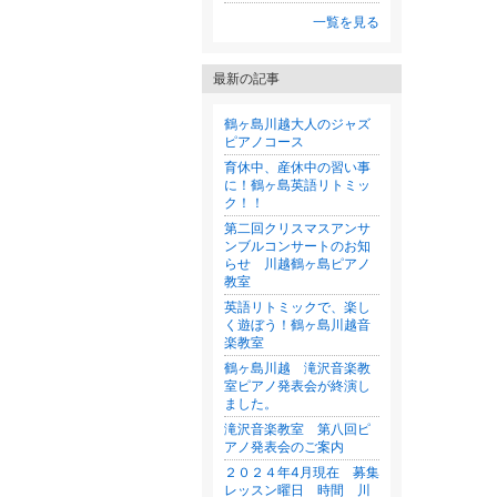
一覧を見る
最新の記事
鶴ヶ島川越大人のジャズ
ピアノコース
育休中、産休中の習い事
に！鶴ヶ島英語リトミッ
ク！！
第二回クリスマスアンサ
ンブルコンサートのお知
らせ 川越鶴ヶ島ピアノ
教室
英語リトミックで、楽し
く遊ぼう！鶴ヶ島川越音
楽教室
鶴ヶ島川越 滝沢音楽教
室ピアノ発表会が終演し
ました。
滝沢音楽教室 第八回ピ
アノ発表会のご案内
２０２４年4月現在 募集
レッスン曜日 時間 川