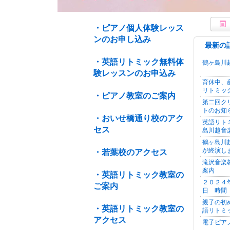
・ピアノ個人体験レッス
ンのお申し込み
最新の
・英語リトミック無料体
鶴ヶ島川
験レッスンのお申込み
育休中、
リトミッ
・ピアノ教室のご案内
第二回ク
トのお知
・おいせ橋通り校のアク
英語リト
セス
島川越音
鶴ヶ島川
が終演し
・若葉校のアクセス
滝沢音楽
案内
・英語リトミック教室の
２０２４
ご案内
日 時間
親子の初
・英語リトミック教室の
語リトミ
アクセス
電子ピア