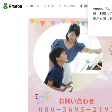
ホーム
ピグ
アメブロ
指差しで確信したお
ブログ記事一覧｜鶴ヶ島 ピアノ教室 英語リトミック教室