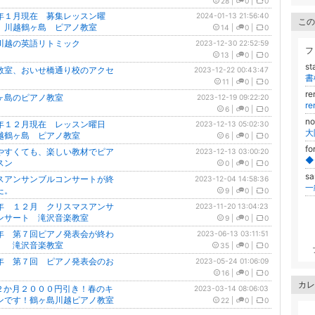
28
|
0
|
0
年１月現在 募集レッスン曜
2024-01-13 21:56:40
この
 川越鶴ヶ島 ピアノ教室
14
|
0
|
0
川越の英語リトミック
2023-12-30 22:52:59
フ
13
|
0
|
0
st
教室、おいせ橋通り校のアクセ
2023-12-22 00:43:47
書
11
|
0
|
0
r
ヶ島のピアノ教室
2023-12-19 09:22:20
r
6
|
0
|
0
n
年１２月現在 レッスン曜日
2023-12-13 05:02:30
越鶴ヶ島 ピアノ教室
6
|
0
|
0
fo
やすくても、楽しい教材でピア
2023-12-13 03:00:20
スン
0
|
0
|
0
sa
スアンサンブルコンサートが終
2023-12-04 14:58:36
た。
9
|
0
|
0
年 １２月 クリスマスアンサ
2023-11-20 13:04:23
ンサート 滝沢音楽教室
9
|
0
|
0
年 第７回ピアノ発表会が終わ
2023-06-13 03:11:51
。 滝沢音楽教室
35
|
0
|
0
年 第７回 ピアノ発表会のお
2023-05-24 01:06:09
16
|
0
|
0
カレ
２か月２０００円引き！春のキ
2023-03-14 08:06:03
ンです！鶴ヶ島川越ピアノ教室
22
|
0
|
0