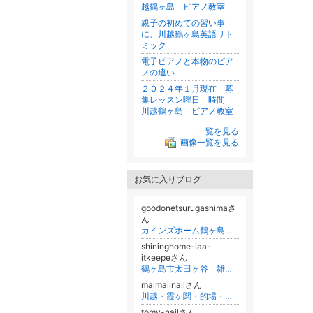
越鶴ヶ島 ピアノ教室
親子の初めての習い事
に、川越鶴ヶ島英語リト
ミック
電子ピアノと本物のピア
ノの違い
２０２４年１月現在 募
集レッスン曜日 時間
川越鶴ヶ島 ピアノ教室
一覧を見る
画像一覧を見る
お気に入りブログ
goodonetsurugashimaさ
ん
カインズホーム鶴ヶ島店 犬の学校goodone 2013のブログ
shininghome-iaa-
itkeepeさん
鶴ヶ島市太田ヶ谷 雑貨merciのブログ
maimaiinailさん
川越・霞ヶ関・的場・鶴ヶ島 ネイルサロン ＬＩＭＡ ＮＡＩＬ
tomy-nailさん