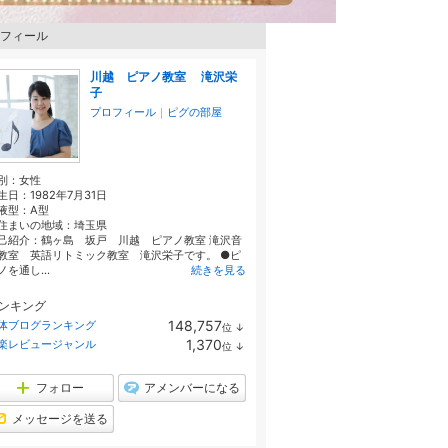
フィール
川越 ピアノ教室 滝沢栄
子
プロフィール
｜
ピグの部屋
別：
女性
生日：
1982年7月31日
液型：
A型
住まいの地域：
埼玉県
己紹介：鶴ヶ島 坂戸 川越 ピアノ教室 滝沢音
教室 英語リトミック教室 滝沢栄子です。 ●ピ
ノを通し...
続きを見る
ンキング
148,757
体ブログランキング
位
↓
ラ
1,370
楽レビュージャンル
位
↓
ン
ラ
キ
ン
ン
キ
フォロー
アメンバーになる
グ
ン
下
グ
メッセージを送る
降
下
降