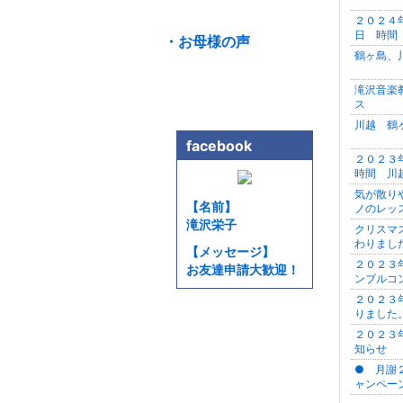
２０２４
日 時間
・お母様の声
鶴ヶ島、
滝沢音楽
ス
川越 鶴
facebook
２０２３
時間 川
気が散り
【名前】
ノのレッ
滝沢栄子
クリスマ
わりまし
【メッセージ】
２０２３
お友達申請大歓迎！
ンブルコ
２０２３
りました
２０２３
知らせ
● 月謝
ャンペー