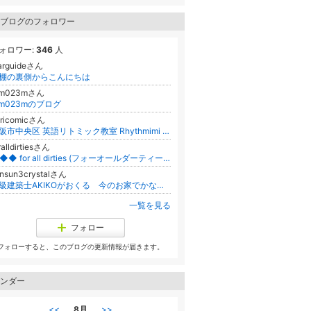
ブログのフォロワー
ォロワー:
346
人
arguideさん
棚の裏側からこんにちは
em023mさん
em023mのブログ
oricomicさん
大阪市中央区 英語リトミック教室 Rhythmimi kids English☆
ralldirtiesさん
◆◆◆ for all dirties (フォーオールダーティーズ) Official Blog ◆◆◆
nsun3crystalさん
一級建築士AKIKOがおくる 今のお家でかなえるインテリアと理想の暮らし
一覧を見る
フォロー
フォローすると、このブログの更新情報が届きます。
ンダー
<<
8月
>>