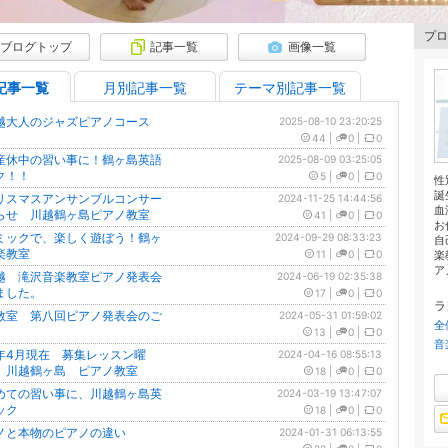
プロ
ブログトップ
記事一覧
画像一覧
記事一覧
月別記事一覧
テーマ別記事一覧
越大人のジャズピアノコース
2025-08-10 23:20:25
44
|
0
|
0
産休中の習い事に！鶴ヶ島英語
2025-08-09 03:25:05
ク！！
5
|
0
|
0
性
誕
リスマスアンサンブルコンサー
2024-11-25 14:44:56
血
らせ 川越鶴ヶ島ピアノ教室
41
|
0
|
0
お
ミックで、楽しく遊ぼう！鶴ヶ
2024-09-29 08:33:23
自
楽教室
11
|
0
|
0
楽
ア
越 滝沢音楽教室ピアノ発表会
2024-06-19 02:35:38
ました。
17
|
0
|
0
ラ
教室 第八回ピアノ発表会のご
2024-05-31 01:59:02
全
13
|
0
|
0
音
年4月現在 募集レッスン曜
2024-04-16 08:55:13
 川越鶴ヶ島 ピアノ教室
18
|
0
|
0
めての習い事に、川越鶴ヶ島英
2024-03-19 13:47:07
ック
18
|
0
|
0
ノと本物のピアノの違い
2024-01-31 06:13:55