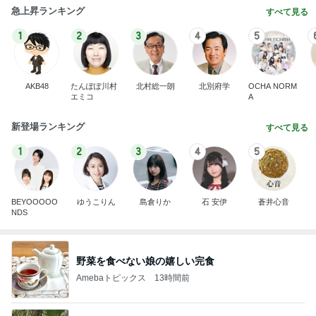
急上昇ランキング
すべて見る
1
2
3
4
5
AKB48
たんぽぽ川村
北村総一朗
北別府学
OCHA NORM
エミコ
A
新登場ランキング
すべて見る
1
2
3
4
5
BEYOOOOO
ゆうこりん
島倉りか
石 安伊
蒼井心音
NDS
野菜を食べない娘の嬉しい完食
Amebaトピックス
13時間前