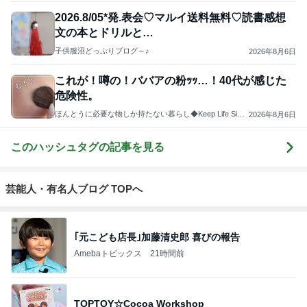
2026.8/05*発.表会♡マルイ送料無料♡読書感想
文の本とドリルと…
子供服沼どっぷりブログ～♪
2026年8月6日
これが！噂の！ババアの粉ｯｯ…！40代が感じた
危険性。
ほんとうに必要な物しか持たない暮らし◆Keep Life Simpl
2026年8月6日
e◆〜インテリアのきろく〜
このハッシュタグの記事を見る
芸能人・有名人ブログ TOPへ
｢元こども店長｣加藤清史郎 喜びの報告
Amebaトピックス
21時間前
TOPTOY☆Cocoa Workshop