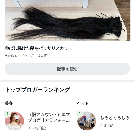
伸ばし続けた髪をバッサリとカット
Amebaトピックス
2日前
記事を読む
トップブロガーランキング
美容
ペット
1
1
（旧アカウント）エマ
しろとくろしろ
ブログ【アラフォー会
たまねぎ
社売却セカンドライ
エマの日記
フ】