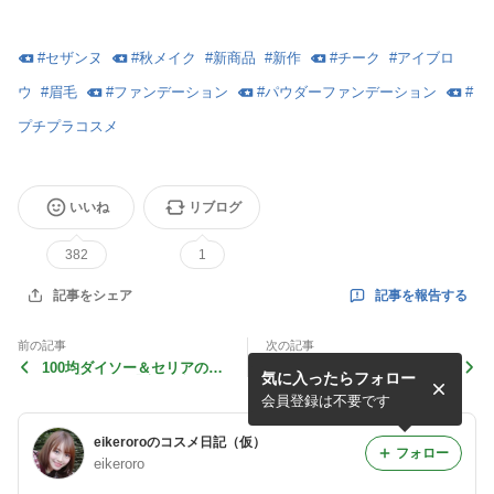
#
セザンヌ
#
秋メイク
#
新商品
#
新作
#
チーク
#
アイブロ
ウ
#
眉毛
#
ファンデーション
#
パウダーファンデーション
#
プチプラコスメ
いいね
リブログ
382
1
記事を報告する
記事をシェア
前の記事
次の記事
100均ダイソー＆セリアのヘ
ちふれ秋冬新作コスメ「ネイ
気に入ったらフォロー
ア関連グッズ「癒しブラシ・
ルエナメル・口紅・口紅ケー
くるくるカーラー・ピン＆ク
ス」選んでゲッツ♪
会員登録は不要です
リップ」ゲッツ♪
eikeroroのコスメ日記（仮）
フォロー
eikeroro