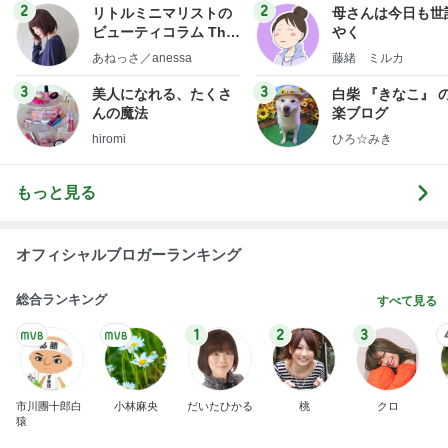
2
2
リトルミニマリストの
母さんは今日も世
ビューティコラム The
やく
little minimalist's bea
あねっさ／anessa
藤緒 ミルカ
uty colum
3
3
美人になれる、たくさ
白柴 『きなこ』 
んの魔法
楽ブログ
hiromi
ひろ☆みき
もっと見る
オフィシャルブロガーランキング
総合ランキング
すべて見る
1
2
3
市川團十郎白
小林麻央
だいたひかる
桃
クロ
猿