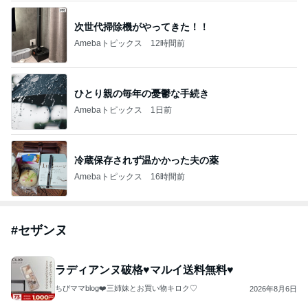
次世代掃除機がやってきた！！
Amebaトピックス
12時間前
ひとり親の毎年の憂鬱な手続き
Amebaトピックス
1日前
冷蔵保存されず温かかった夫の薬
Amebaトピックス
16時間前
#
セザンヌ
ラディアンヌ破格♥️マルイ送料無料♥️
ちびママblog❤️三姉妹とお買い物キロク♡
2026年8月6日