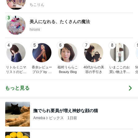
ちこりん
3
美人になれる、たくさんの魔法
hiromi
4
5
6
7
8
リトルミニマ
香水レビュー
植村うららこ
40代からの美
いまここのお
リストのビュ
ブログ by 箸
Beauty Blog
容の手引き
買い物上手に
ーティコラム
休メ お桃
なりたい！
The little minim
alist's beauty c
もっと見る
olum
原
撫でられ要員が増え神妙な顔の猫
Amebaトピックス
1日前