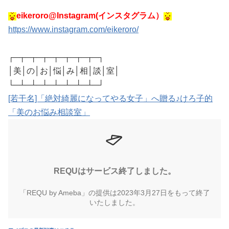
eikeroro@Instagram(インスタグラム）
https://www.instagram.com/eikeroro/
┌─┬─┬─┬─┬─┬─┬─┬─┐
│美│の│お│悩│み│相│談│室│
└─┴─┴─┴─┴─┴─┴─┴─┘
[若干名]「絶対綺麗になってやる女子」へ贈る♪けろ子的
「美のお悩み相談室」