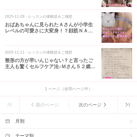
2025-11-28
・
レッスンの体験談＆ご感想
おばあちゃんに見られたＡさんが小学生
レベルの可愛さに大変身！？顔筋ＮＡＮ
Ａマジック凄いー♪
2025-11-11
・
レッスンの体験談＆ご感想
整形の方が早いんじゃない？と言ったご
主人も驚くセルフケア法♪Ｍさん５２歳ご
感想
1
ページ（全
55
ページ中）
前のページ
次のページ
月別
テーマ別