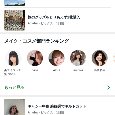
旅のグッズをとりあえず2枚購入
Amebaトピックス
1日前
メイク・コスメ部門ランキング
美エイジレス
nana
AIKO
michika
髙橋弘美
塾 NANA
もっと見る
キャシー中島 絶好調でキルトカット
Amebaトピックス
1日前