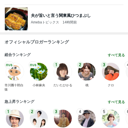
夫が旨いと言う関東風ひつまぶし
Amebaトピックス
14時間前
オフィシャルブロガーランキング
総合ランキング
すべて見る
1
2
3
市川團十郎白
小林麻央
だいたひかる
桃
クロ
猿
急上昇ランキング
すべて見る
1
2
3
4
5