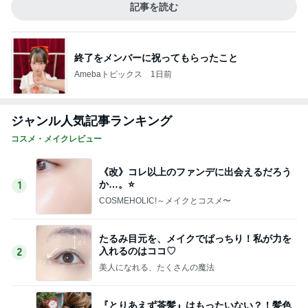
記事を読む
終了をメンバーに祝ってもらったこと
Amebaトピックス
1日前
ジャンル人気記事ランキング
コスメ・メイクレビュー
《改》コレ以上のファンデに出会えるだろう
か…。⭐️
1
COSMEHOLIC!～メイクとコスメ〜
たるみ目元を、メイクでぱっちり！私が力を
入れるのはココ♡
2
美人になれる、たくさんの魔法
『とりあえず茶髪』はもったいない？！髪色