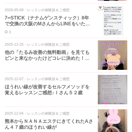
2026-05-08
・
レッスンの体験談＆ご感想
7∞STICK（ナナムゲンスティック）8年
で交換の大阪のMさんからLINEをいただ
きました♪
3
2025-12-25
・
レッスンの体験談＆ご感想
他の「たるみ改善の無料動画」を見ても
ピンと来なかったけどコレに決めた！Ｍ
さん４０歳♪
2025-12-07
・
レッスンの体験談＆ご感想
ほうれい線が改善するセルフメソッドを
覚えるレッスンご感想♪Ｉさん５２歳
2025-12-04
・
レッスンの体験談＆ご感想
熊本からＮＡＮＡエステにきてくれたAさ
ん４７歳のほうれい線が