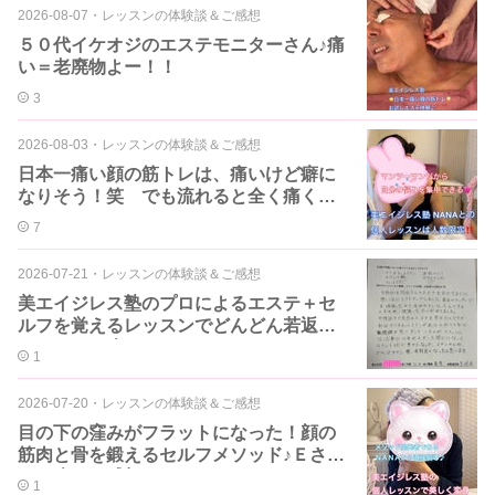
2026-08-07
・
レッスンの体験談＆ご感想
５０代イケオジのエステモニターさん♪痛
い＝老廃物よー！！
3
2026-08-03
・
レッスンの体験談＆ご感想
日本一痛い顔の筋トレは、痛いけど癖に
なりそう！笑 でも流れると全く痛くな
くなるー
7
2026-07-21
・
レッスンの体験談＆ご感想
美エイジレス塾のプロによるエステ＋セ
ルフを覚えるレッスンでどんどん若返る♪
Ｋさん５１歳
1
2026-07-20
・
レッスンの体験談＆ご感想
目の下の窪みがフラットになった！顔の
筋肉と骨を鍛えるセルフメソッド♪Ｅさん
５１歳のご感想
1