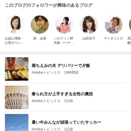
このブログのフォロワーが興味のあるブログ
公認心理師・
原 志保
ハロウィン研
山田佳子
マツダミヒロ
髙
心理カウンセ
究家 パーティ
酸
ラー 小高千
ー料理研究家
枝(おだかち
五条まあさっ
え）オフィシ
ちん
ャルブログ
堀ちえみの夫 デリバリーで夕飯
Amebaトピックス
18時間前
奢られ方が上手すぎる女性の裏技
Amebaトピックス
2日前
暑い中みんなが頑張っていたサッカー
Amebaトピックス
1日前