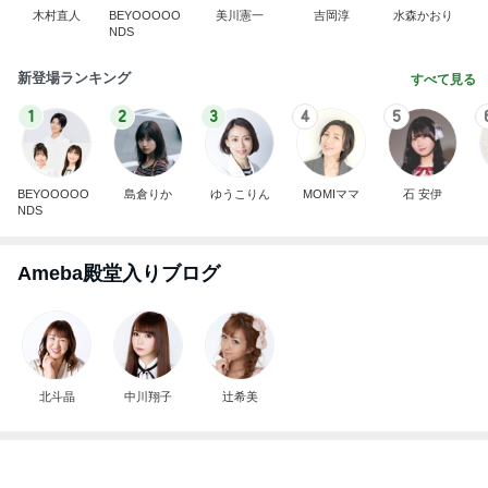
木村直人
BEYOOOOO
美川憲一
吉岡淳
水森かおり
NDS
新登場ランキング
すべて見る
1
2
3
4
5
BEYOOOOO
島倉りか
ゆうこりん
MOMIママ
石 安伊
NDS
Ameba殿堂入りブログ
北斗晶
中川翔子
辻希美