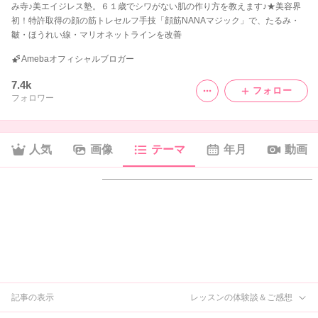
み寺♪美エイジレス塾。６１歳でシワがない肌の作り方を教えます♪★美容界
初！特許取得の顔の筋トレセルフ手技「顔筋NANAマジック」で、たるみ・
皺・ほうれい線・マリオネットラインを改善
Amebaオフィシャルブロガー
7.4k
フォロー
フォロワー
人気
画像
テーマ
年月
動画
記事の表示
レッスンの体験談＆ご感想