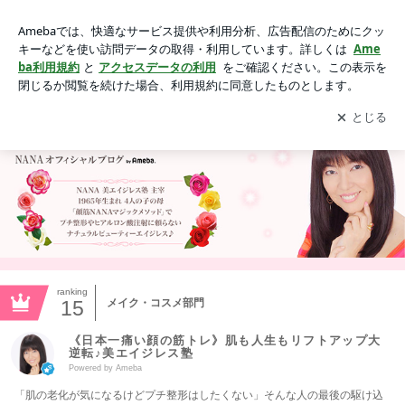
レッスンの体験談＆ご感想｜《日本一痛い顔の筋トレ》肌も人
生もリフトアップ大逆転♪美エイジレス塾
アプリをダウンロードして
ブログの更新通知
を受け取りまし
開く
ょう。
ranking
15
メイク・コスメ部門
《日本一痛い顔の筋トレ》肌も人生もリフトアップ大
逆転♪美エイジレス塾
Powered by Ameba
「肌の老化が気になるけどプチ整形はしたくない」そんな人の最後の駆け込